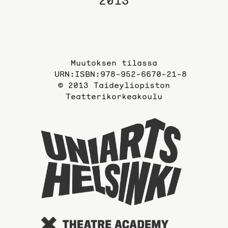
2013
Muutoksen tilassa
URN:ISBN:978-952-6670-21-8
© 2013 Taideyliopiston
Teatterikorkeakoulu
Taideyli
sivuille