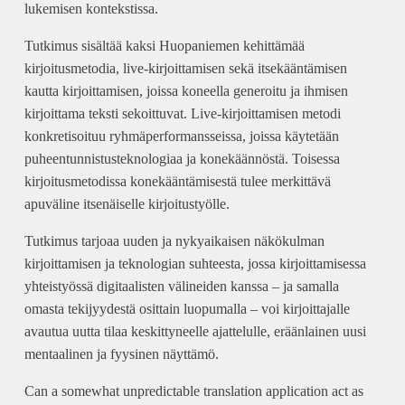
lukemisen kontekstissa.
Tutkimus sisältää kaksi Huopaniemen kehittämää
kirjoitusmetodia, live-kirjoittamisen sekä itsekääntämisen
kautta kirjoittamisen, joissa koneella generoitu ja ihmisen
kirjoittama teksti sekoittuvat. Live-kirjoittamisen metodi
konkretisoituu ryhmäperformansseissa, joissa käytetään
puheentunnistusteknologiaa ja konekäännöstä. Toisessa
kirjoitusmetodissa konekääntämisestä tulee merkittävä
apuväline itsenäiselle kirjoitustyölle.
Tutkimus tarjoaa uuden ja nykyaikaisen näkökulman
kirjoittamisen ja teknologian suhteesta, jossa kirjoittamisessa
yhteistyössä digitaalisten välineiden kanssa – ja samalla
omasta tekijyydestä osittain luopumalla – voi kirjoittajalle
avautua uutta tilaa keskittyneelle ajattelulle, eräänlainen uusi
mentaalinen ja fyysinen näyttämö.
Can a somewhat unpredictable translation application act as