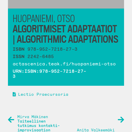
HUOPANIEMI, OTSO
ALGORITMISET ADAPTAATIOT
| ALGORITHMIC ADAPTATIONS
ISBN
978-952-7218-27-3
ISSN
2242-6485
actascenica.teak.fi/huopaniemi-otso
URN:ISBN:978-952-7218-27-
3
Lectio Praecursoria
ARTIKKELIEN
Mirva Mäkinen
Taiteellinen
SELAUS
tutkimus kontakti-
improvisaation
Anita Valkeemäki