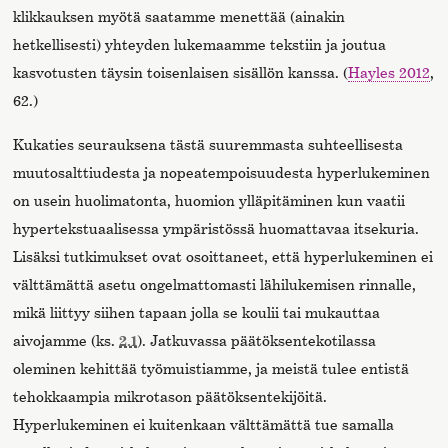
klikkauksen myötä saatamme menettää (ainakin
hetkellisesti) yhteyden lukemaamme tekstiin ja joutua
kasvotusten täysin toisenlaisen sisällön kanssa. (
Hayles 2012
,
62.)
Kukaties seurauksena tästä suuremmasta suhteellisesta
muutosalttiudesta ja nopeatempoisuudesta hyperlukeminen
on usein huolimatonta, huomion ylläpitäminen kun vaatii
hypertekstuaalisessa ympäristössä huomattavaa itsekuria.
Lisäksi tutkimukset ovat osoittaneet, että hyperlukeminen ei
välttämättä asetu ongelmattomasti lähilukemisen rinnalle,
mikä liittyy siihen tapaan jolla se koulii tai mukauttaa
aivojamme (ks.
2.1
). Jatkuvassa päätöksentekotilassa
oleminen kehittää työmuistiamme, ja meistä tulee entistä
tehokkaampia mikrotason päätöksentekijöitä.
Hyperlukeminen ei kuitenkaan välttämättä tue samalla