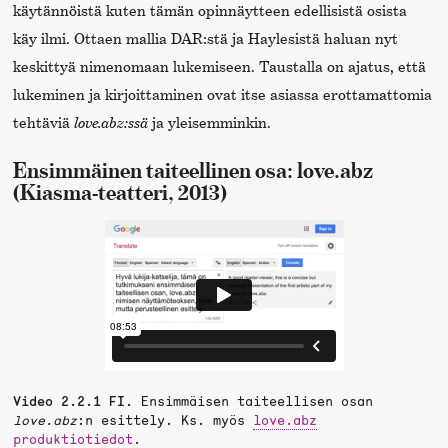
käytännöistä kuten tämän opinnäytteen edellisistä osista
käy ilmi. Ottaen mallia DAR:stä ja Haylesistä haluan nyt
keskittyä nimenomaan lukemiseen. Taustalla on ajatus, että
lukeminen ja kirjoittaminen ovat itse asiassa erottamattomia
tehtäviä
love.abz:ssä
ja yleisemminkin.
Ensimmäinen taiteellinen osa: love.abz
(Kiasma-teatteri, 2013)
Video 2.2.1 FI.
Ensimmäisen taiteellisen osan
love.abz
:n esittely. Ks. myös
love.abz
produktiotiedot
.