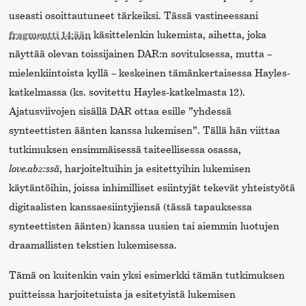
useasti osoittautuneet tärkeiksi. Tässä vastineessani
fragmentti 14:ään
käsittelenkin lukemista, aihetta, joka
näyttää olevan toissijainen DAR:n sovituksessa, mutta –
mielenkiintoista kyllä – keskeinen tämänkertaisessa Hayles-
katkelmassa (ks. sovitettu Hayles-katkelmasta 12).
Ajatusviivojen sisällä DAR ottaa esille ”yhdessä
synteettisten äänten kanssa lukemisen”. Tällä hän viittaa
tutkimuksen ensimmäisessä taiteellisessa osassa,
love.abz:ssä
, harjoiteltuihin ja esitettyihin lukemisen
käytäntöihin, joissa inhimilliset esiintyjät tekevät yhteistyötä
digitaalisten kanssaesiintyjiensä (tässä tapauksessa
synteettisten äänten) kanssa uusien tai aiemmin luotujen
draamallisten tekstien lukemisessa.
Tämä on kuitenkin vain yksi esimerkki tämän tutkimuksen
puitteissa harjoitetuista ja esitetyistä lukemisen