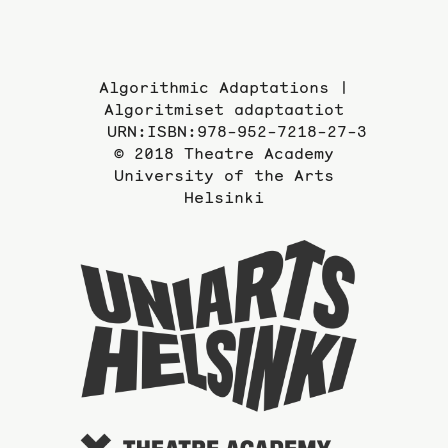
Algorithmic Adaptations |
Algoritmiset adaptaatiot
URN:ISBN:978-952-7218-27-3
© 2018 Theatre Academy
University of the Arts
Helsinki
To
the
website
of
the
Universi
of
the
Arts