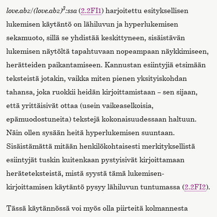
3
love.abz
/
(love.abz)
:ssa
(
2.2FI1
) harjoitettu esityksellisen
lukemisen käytäntö on lähiluvun ja hyperlukemisen
sekamuoto, sillä se yhdistää keskittyneen, sisäistävän
lukemisen näytöltä tapahtuvaan nopeampaan näykkimiseen,
herätteiden paikantamiseen. Kannustan esiintyjiä etsimään
teksteistä jotakin, vaikka miten pienen yksityiskohdan
tahansa, joka ruokkii heidän kirjoittamistaan – sen sijaan,
että yrittäisivät ottaa (usein vaikeaselkoisia,
epämuodostuneita) tekstejä kokonaisuudessaan haltuun.
Näin ollen sysään heitä hyperlukemisen suuntaan.
Sisäistämättä mitään henkilökohtaisesti merkityksellistä
esiintyjät tuskin kuitenkaan pystyisivät kirjoittamaan
heräteteksteistä, mistä syystä tämä lukemisen-
kirjoittamisen käytäntö pysyy lähiluvun tuntumassa (
2.2FI2
).
Tässä käytännössä voi myös olla piirteitä kolmannesta