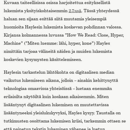
Kuvaan taiteellisissa osissa harjoitettua esityksellistä
lukemista yksityiskohtaisemmin
2.7:ssä
. Tässä yhteydessä
haluan sen sijaan esittää siitä muutamia yleisempiä
huomioita Haylesin lukemista koskevan pohdinnan valossa.
Kirjansa kolmannessa luvussa ”How We Read: Close, Hyper,
Machine” (”Miten luemme: lähi, hyper, kone”) Hayles
nimittäin tarjoaa välineitä näiden ja muiden lukemista
koskevien kysymysten käsittelemiseen.
Haylesin tarkastelun lähtökohta on digitaalisen median
vaikutus lukemiseen aikana, jolloin – ainakin kehittynyttä
teknologiaa omaavissa yhteisöissä – luetaan enemmän
erilaisilta näytöiltä kuin koskaan aikaisemmin. Miten
lisääntynyt digitaalinen lukeminen on muutettavissa
lisääntyneeksi yleislukukyvyksi, Hayles kysyy. Taustalla on
tutkimusten osoittama lukemisen kriisi, tarkemmin ottaen se
että painetun tekstin lukeminen vähenee ja luetun