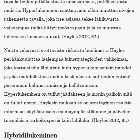
tavalla tiedon pitkäkestoista omaksumista, pitkäkestoista
muistia. Hyperlukeminen saattaa näin ollen muuttaa aivojen
rakennetta tavalla, joka itse asiassa tekee lähiluvusta
vaikeampaa (mikä liittyy myös tapaan jolla se muuttaa
lukemisen lineaarisuutta). (Hayles 2012, 62.)
Näistä vakavasti otettavista riskeistä huolimatta Hayles
peräänkuuluttaa laajempaa lukustrategioiden valikoimaa,
joka kattaisi niin lähiluvun kuin hyperlukemisenkin muodot
ja joka mahdollistaisi niiden keskinäisten suhteiden entistä
paremman hahmottamisen ja hallitsemisen.
Hyperlukeminen on tullut jäädäkseen ja monin paikoin siitä
on tullut normi. Haylesin mukaan se on strateginen reaktio
informaatiokyllästeiseen mediaympäristöömme ja palvelee
toisenlaisia tarkoitusperiä kuin lähiluku. (Hayles 2012, 61.)
Hybridilukeminen