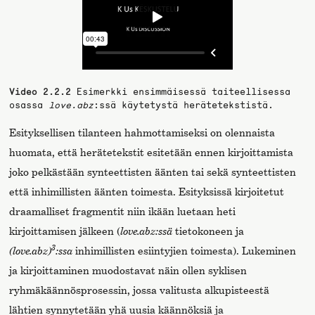
Video 2.2.2
Esimerkki ensimmäisessä taiteellisessa
osassa
love.abz
:ssä käytetystä herätetekstistä.
Esityksellisen tilanteen hahmottamiseksi on olennaista
huomata, että herätetekstit esitetään ennen kirjoittamista
joko pelkästään synteettisten äänten tai sekä synteettisten
että inhimillisten äänten toimesta. Esityksissä kirjoitetut
draamalliset fragmentit niin ikään luetaan heti
kirjoittamisen jälkeen (
love.abz:ssä
tietokoneen ja
3
(love.abz)
:ssa
inhimillisten esiintyjien toimesta). Lukeminen
ja kirjoittaminen muodostavat näin ollen syklisen
ryhmäkäännösprosessin, jossa valitusta alkupisteestä
lähtien synnytetään yhä uusia käännöksiä ja