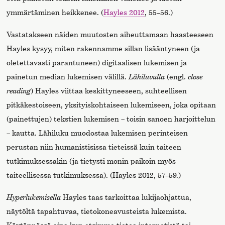
ymmärtäminen heikkenee. (
Hayles 2012
, 55–56.)
Vastatakseen näiden muutosten aiheuttamaan haasteeseen
Hayles kysyy, miten rakennamme sillan lisääntyneen (ja
oletettavasti parantuneen) digitaalisen lukemisen ja
painetun median lukemisen välillä.
Lähiluvulla
(engl.
close
reading
) Hayles viittaa keskittyneeseen, suhteellisen
pitkäkestoiseen, yksityiskohtaiseen lukemiseen, joka opitaan
(painettujen) tekstien lukemisen – toisin sanoen harjoittelun
– kautta. Lähiluku muodostaa lukemisen perinteisen
perustan niin humanistisissa tieteissä kuin taiteen
tutkimuksessakin (ja tietysti monin paikoin myös
taiteellisessa tutkimuksessa). (Hayles 2012, 57–59.)
Hyperlukemisella
Hayles taas tarkoittaa lukijaohjattua,
näytöltä tapahtuvaa, tietokoneavusteista lukemista.