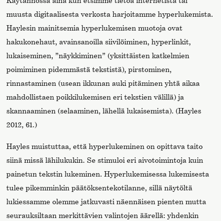
Käytännössä aina kun etsimme tietoa internetistä tai
muusta digitaalisesta verkosta harjoitamme hyperlukemista.
Haylesin mainitsemia hyperlukemisen muotoja ovat
hakukonehaut, avainsanoilla siivilöiminen, hyperlinkit,
lukaiseminen, ”näykkiminen” (yksittäisten katkelmien
poimiminen pidemmästä tekstistä), pirstominen,
rinnastaminen (usean ikkunan auki pitäminen yhtä aikaa
mahdollistaen poikkilukemisen eri tekstien välillä) ja
skannaaminen (selaaminen, lähellä lukaisemista). (Hayles
2012, 61.)
Hayles muistuttaa, että hyperlukeminen on opittava taito
siinä missä lähilukukin. Se stimuloi eri aivotoimintoja kuin
painetun tekstin lukeminen. Hyperlukemisessa lukemisesta
tulee pikemminkin päätöksentekotilanne, sillä näytöltä
lukiessamme olemme jatkuvasti näennäisen pienten mutta
seurauksiltaan merkittävien valintojen äärellä: yhdenkin