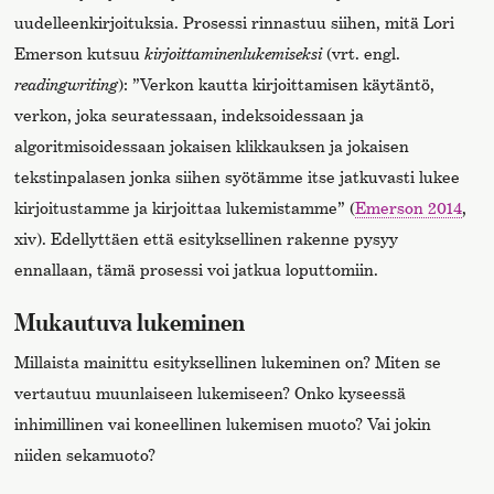
uudelleenkirjoituksia. Prosessi rinnastuu siihen, mitä Lori
Emerson kutsuu
kirjoittaminenlukemiseksi
(vrt. engl.
readingwriting
): ”Verkon kautta kirjoittamisen käytäntö,
verkon, joka seuratessaan, indeksoidessaan ja
algoritmisoidessaan jokaisen klikkauksen ja jokaisen
tekstinpalasen jonka siihen syötämme itse jatkuvasti lukee
kirjoitustamme ja kirjoittaa lukemistamme” (
Emerson 2014
,
xiv). Edellyttäen että esityksellinen rakenne pysyy
ennallaan, tämä prosessi voi jatkua loputtomiin.
Mukautuva lukeminen
Millaista mainittu esityksellinen lukeminen on? Miten se
vertautuu muunlaiseen lukemiseen? Onko kyseessä
inhimillinen vai koneellinen lukemisen muoto? Vai jokin
niiden sekamuoto?