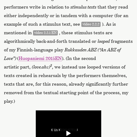
performers write in relation to
stimulus texts
that they read
either independently or in tandem with a computer (for an
example of such a stimulus text, see
). As is
video 2.2.2
mentioned in
, these stimulus texts are
video 2.2.1 EN
algorithmically back-and-forth translated or
looped
fragments
of my Finnish-language play
Rakkauden ABZ (“An ABZ of
Love”)
(
Huopaniemi 2015EN
). (In the second
3
artistic part,
(love.abz)
, we instead use looped versions of
texts created in rehearsals by the performers themselves,
texts that are, for this reason, already significantly further
removed from the textual starting point of the process, my
play.)