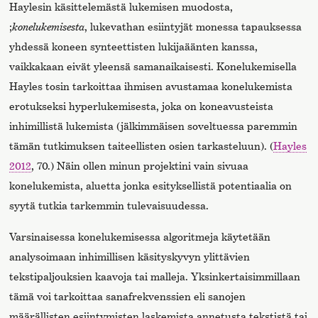
Haylesin käsittelemästä lukemisen muodosta,
;
konelukemisesta
, lukevathan esiintyjät monessa tapauksessa
yhdessä koneen synteettisten lukijaäänten kanssa,
vaikkakaan eivät yleensä samanaikaisesti. Konelukemisella
Hayles tosin tarkoittaa ihmisen avustamaa konelukemista
erotukseksi hyperlukemisesta, joka on koneavusteista
inhimillistä lukemista (jälkimmäisen soveltuessa paremmin
tämän tutkimuksen taiteellisten osien tarkasteluun). (
Hayles
2012
, 70.) Näin ollen minun projektini vain sivuaa
konelukemista, aluetta jonka esityksellistä potentiaalia on
syytä tutkia tarkemmin tulevaisuudessa.
Varsinaisessa konelukemisessa algoritmeja käytetään
analysoimaan inhimillisen käsityskyvyn ylittävien
tekstipaljouksien kaavoja tai malleja. Yksinkertaisimmillaan
tämä voi tarkoittaa sanafrekvenssien eli sanojen
määrällisten esiintymisten laskemista annetusta tekstistä tai