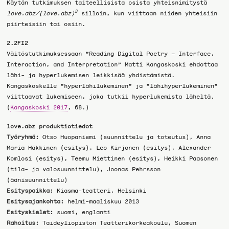
Käytän tutkimuksen taiteellisista osista yhteisnimitystä
3
love.abz/(love.abz)
silloin, kun viittaan niiden yhteisiin
piirteisiin tai osiin.
2.2FI2
Väitöstutkimuksessaan ”Reading Digital Poetry – Interface,
Interaction, and Interpretation” Matti Kangaskoski ehdottaa
lähi- ja hyperlukemisen leikkisää yhdistämistä.
Kangaskoskelle ”hyperlähilukeminen” ja ”lähihyperlukeminen”
viittaavat lukemiseen, joka tutkii hyperlukemista läheltä.
(
Kangaskoski 2017
, 68.)
love.abz produktiotiedot
Työryhmä:
Otso Huopaniemi (suunnittelu ja toteutus), Anna
Maria Häkkinen (esitys), Leo Kirjonen (esitys), Alexander
Komlosi (esitys), Teemu Miettinen (esitys), Heikki Paasonen
(tila- ja valosuunnittelu), Joonas Pehrsson
(äänisuunnittelu)
Esityspaikka:
Kiasma-teatteri, Helsinki
Esitysajankohta:
helmi-maaliskuu 2013
Esityskielet:
suomi, englanti
Rahoitus:
Taideyliopiston Teatterikorkeakoulu, Suomen