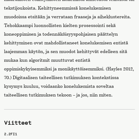
tekstijoukoista. Kehittyneemmissä konelukemisen
muodoissa etsitään ja verrataan fraaseja ja aiheklustereita.
Tehokkaampi luonnollisten kielten prosessointi sekä
koneoppimisen ja todennäköisyyspohjaisen päättelyn
kehittyminen ovat mahdollistaneet konelukemisen entistä
laajemman käytön, ja sen muodot kehittyvät edelleen sitä
mukaa kun algoritmit muuttuvat entistä
oppimiskykyisemmiksi ja monikäyttöisemmiksi. (Hayles 2012,
70.) Digitaalisen taiteellisen tutkimuksen kontekstissa
kysymys kuuluu, voidaanko konelukemista soveltaa
taiteellisen tutkimuksen tekoon – ja jos, niin miten.
Viitteet
2.2FI1