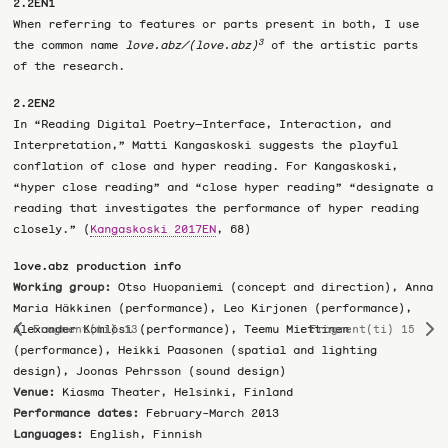
2.2EN1
When referring to features or parts present in both, I use
3
the common name
love.abz/(love.abz)
of the artistic parts
of the research.
2.2EN2
In “Reading Digital Poetry—Interface, Interaction, and
Interpretation,” Matti Kangaskoski suggests the playful
conflation of close and hyper reading. For Kangaskoski,
“hyper close reading” and “close hyper reading” “designate a
reading that investigates the performance of hyper reading
closely.” (
Kangaskoski 2017EN
, 68)
love.abz production info
Working group:
Otso Huopaniemi (concept and direction), Anna
Maria Häkkinen (performance), Leo Kirjonen (performance),
Alexander Komlósi (performance), Teemu Miettinen
Fragment(ti) 13
Fragment(ti) 15
Previous
Ne
(performance), Heikki Paasonen (spatial and lighting
page
pa
design), Joonas Pehrsson (sound design)
Venue:
Kiasma Theater, Helsinki, Finland
Performance dates:
February-March 2013
Languages:
English, Finnish