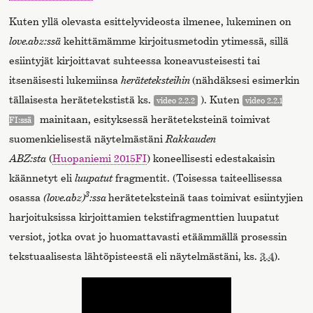
Kuten yllä olevasta esittelyvideosta ilmenee, lukeminen on
love.abz:ssä
kehittämämme kirjoitusmetodin ytimessä, sillä
esiintyjät kirjoittavat suhteessa koneavusteisesti tai
itsenäisesti lukemiinsa
heräteteksteihin
(nähdäksesi esimerkin
tällaisesta herätetekstistä ks.
). Kuten
video 2.2.2
video 2.2.1
mainitaan, esityksessä heräteteksteinä toimivat
FI:ssä
suomenkielisestä näytelmästäni
Rakkauden
ABZ:sta
(
Huopaniemi 2015FI
) koneellisesti edestakaisin
käännetyt eli
luupatut
fragmentit. (Toisessa taiteellisessa
3
osassa
(love.abz)
:ssa
heräteteksteinä taas toimivat esiintyjien
harjoituksissa kirjoittamien tekstifragmenttien luupatut
versiot, jotka ovat jo huomattavasti etäämmällä prosessin
tekstuaalisesta lähtöpisteestä eli näytelmästäni, ks.
3.4
).