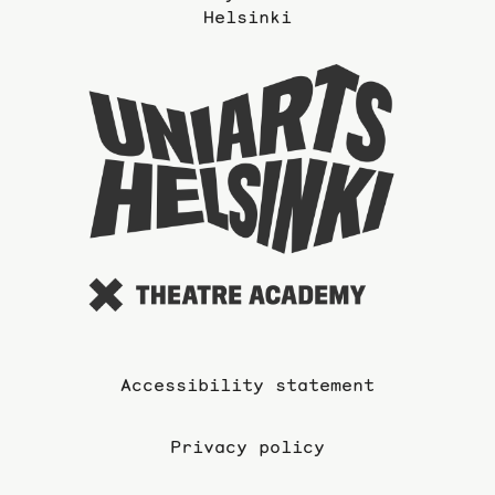
Helsinki
To
the
website
of
the
Universi
of
the
Arts
Accessibility statement
Privacy policy