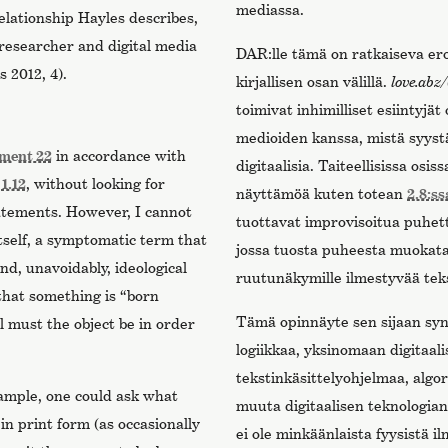
mediassa.
relationship Hayles describes,
esearcher and digital media
DAR:lle tämä on ratkaiseva ero
 2012, 4).
kirjallisen osan välillä.
love.abz/
toimivat inhimilliset esiintyjät
medioiden kanssa, mistä syystä
ment 22
in accordance with
digitaalisia. Taiteellisissa osis
n
1.12
, without looking for
näyttämöä kuten totean
2.8:ss
atements. However, I cannot
tuottavat improvisoitua puhetta,
 itself, a symptomatic term that
jossa tuosta puheesta muokataa
nd, unavoidably, ideological
ruutunäkymille ilmestyvää teks
 that something is “born
Tämä opinnäyte sen sijaan syn
al must the object be in order
logiikkaa, yksinomaan digitaali
tekstinkäsittelyohjelmaa, alg
xample, one could ask what
muuta digitaalisen teknologian
in print form (as occasionally
ei ole minkäänlaista fyysistä 