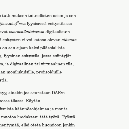
 tutkimuksen taiteellisten osien ja sen
3
(love.abz)
:ssa
fyysisessä esitystilassa
 ovat
vuorovaikutuksessa
digitaalisten
 esitysten ei voi katsoa olevan
alkuaan
sa on sen sijaan kaksi pääasiallista
a
: fyysinen esitystila, jossa esiintyjät
 ja digitaalinen tai virtuaalinen tila,
n monilukuisille, projisoiduille
tiä.
tyy, ainakin jos seurataan DAR:n
sessa tilassa. Käytän
oritmista käännösohjelmaa ja monta
 muotoa luodakseni tätä työtä. Työstä
ilmentymää, ellei oteta huomioon jonkin