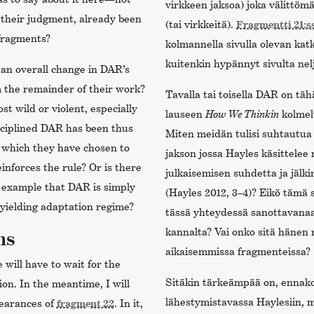
virkkeen jaksoa) joka välittömä
n their judgment, already been
(tai virkkeitä).
Fragmentti 21:s
 fragments?
kolmannella sivulla olevan ka
kuitenkin hypännyt sivulta nel
 an overall change in DAR’s
m the remainder of their work?
Tavalla tai toisella DAR on tä
t wild or violent, especially
lauseen
How We Thinkin
kolmelt
sciplined DAR has been thus
Miten meidän tulisi suhtautua 
n which they have chosen to
jakson jossa Hayles käsittelee 
einforces the rule? Or is there
julkaisemisen suhdetta ja jälk
 example that DAR is simply
(Hayles 2012, 3–4)? Eikö tämä s
nyielding adaptation regime?
tässä yhteydessä sanottavanaan
kannalta? Vai onko sitä hänen 
ns
aikaisemmissa fragmenteissa?
 will have to wait for the
Sitäkin tärkeämpää on, ennak
on. In the meantime, I will
lähestymistavassa Haylesiin, m
pearances of
fragment 22
. In it,