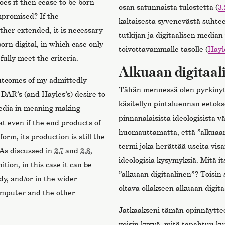
Does it then cease to be born
osan satunnaista tulostetta (
3
ompromised? If the
kaltaisesta syvenevästä suhtee
rther extended, it is necessary
tutkijan ja digitaalisen median
orn digital, in which case only
toivottavammalle tasolle (
Hayl
 fully meet the criteria.
Alkuaan digitaal
utcomes of my admittedly
Tähän mennessä olen pyrkiny
 DAR’s (and Hayles’s) desire to
käsitellyn pintaluennan eetokse
media in meaning-making
pinnanalaisista ideologisista v
at even if the end products of
huomauttamatta, että ”alkuaan 
orm, its production is still the
termi joka herättää useita visa
 As discussed in
2.7
and
2.8
,
ideologisia kysymyksiä. Mitä its
on, in this case it can be
”alkuaan digitaalinen”? Toisin
y, and/or in the wider
oltava ollakseen alkuaan digita
omputer and the other
Jatkaakseni tämän opinnäytte
voisin kysyä, mitä tapahtuu ku