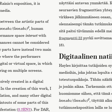
näyttäisi antavan ymmärtää. K
Rainio’s exposition, it is
seuraavien fragmenttien yhtey
 media.
virkkeen jälkimmäiseen osaan,
between the artistic parts of
olennaisempi tämän tutkimukse
3
love.abz/(love.abz)
, human
sitä paitsi tiiviimmin edellä m
rformance space
interact
with
fragmentti 22
pyrkii sovittama
rmances cannot be considered
18).
tic parts have instead two main
Digitaalinen natii
ce where the performers
ital or virtual space, in which
Hayles kirjoittaa tutkijoiden s
ring on multiple screens.
medioihin, joka johtaa lopulta 
toteutuspaikkoja. Tähän näkö
sively created in a digital
jo jonkin aikaa. Tarkemmin ot
 In the creation of this work, I
huomiomme siihen, että tämä o
lation, and many other digital
3
love.abz
/
(love.abz)
, täyttää alk
intouts of some parts of this
tutkimuseksposition lailla se l
festation (
3.2EN2
). For DAR,