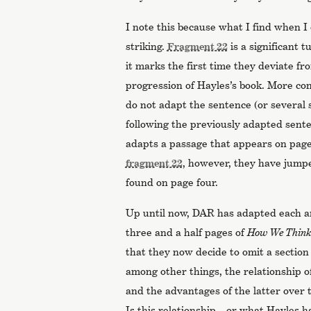
I note this because what I find when I 
striking.
Fragment 22
is a significant 
it marks the first time they deviate fr
progression of Hayles’s book. More concr
do not adapt the sentence (or several
following the previously adapted sente
adapts a passage that appears on page 
fragment 22
, however, they have jumpe
found on page four.
Up until now, DAR has adapted each an
three and a half pages of
How We Thin
that they now decide to omit a section
among other things, the relationship of
and the advantages of the latter over 
Is this relationship—or what Hayles h