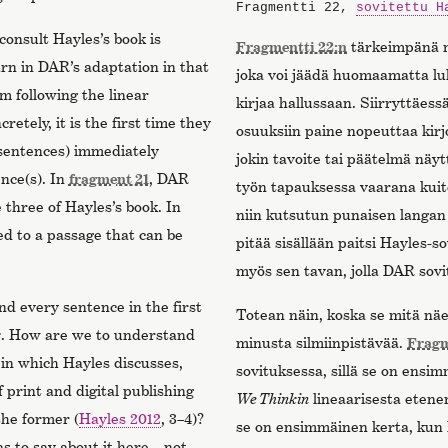
Fragmentti 22,
sovitettu H
consult Hayles’s book is
Fragmentti 22:n
tärkeimpänä n
turn in DAR’s adaptation in that
joka voi jäädä huomaamatta luki
om following the linear
kirjaa hallussaan. Siirryttäe
etely, it is the first time they
osuuksiin paine nopeuttaa kirj
 sentences) immediately
jokin tavoite tai päätelmä näy
nce(s). In
fragment 21
, DAR
työn tapauksessa vaarana kuit
three of Hayles’s book. In
niin kutsutun punaisen langa
d to a passage that can be
pitää sisällään paitsi Hayles-
myös sen tavan, jolla DAR sov
d every sentence in the first
Totean näin, koska se mitä näe
k
. How are we to understand
minusta silmiinpistävää.
Fragm
 in which Hayles discusses,
sovituksessa, sillä se on ens
 print and digital publishing
We Thinkin
lineaarisesta eten
the former (
Hayles 2012
, 3–4)?
se on ensimmäinen kerta, kun 
as to say about it here—not