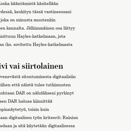
oska kääntämistä käsitellään
dessä, keskityn tässä vastineessani
 joka on minusta muutenkin
n kannalta. Jälkimmäinen osa liittyy
ainittuun Hayles-katkelmaan, jota
an (ks. sovitettu Hayles-katkelmasta
vi vai siirtolainen
yvenevästä sitoutumisesta digitaalisiin
siihen että näistä tulee tutkimusten
kohtaan DAR on nähdäkseni pyrkinyt
taen DAR haluaa kiinnittää
pinnäytetyö, toisin kuin
uaan digitaalisen työn kriteerit: Rainion
uodaan ja sitä käytetään digitaalisessa