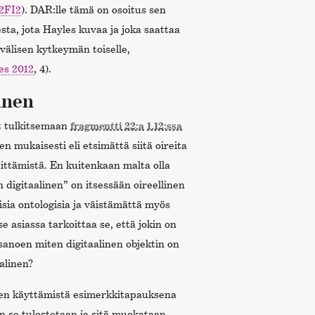
.2FI2
). DAR:lle tämä on osoitus sen
sta, jota Hayles kuvaa ja joka saattaa
 välisen kytkeymän toiselle,
es 2012
, 4).
inen
t tulkitsemaan
fragmentti 22:a
1.12:ssa
n mukaisesti eli etsimättä siitä oireita
äittämistä. En kuitenkaan malta olla
digitaalinen” on itsessään oireellinen
isia ontologisia ja väistämättä myös
e asiassa tarkoittaa se, että jokin on
 sanoen miten digitaalinen objektin on
alinen?
en käyttämistä esimerkkitapauksena
n se tulostetaan ja sitä muokataan