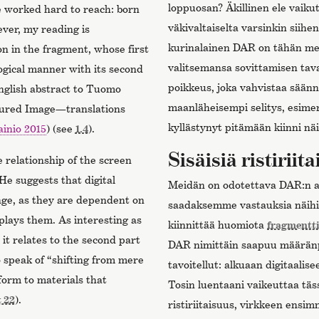
loppuosan? Äkillinen ele vaikut
e worked hard to reach: born
väkivaltaiselta varsinkin siihe
ver, my reading is
kurinalainen DAR on tähän men
on in the fragment, whose first
valitsemansa sovittamisen ta
ogical manner with its second
poikkeus, joka vahvistaa säänn
English abstract to Tuomo
maanläheisempi selitys, esimer
igured Image—translations
kyllästynyt pitämään kiinni nä
ainio 2015
) (see
1.4
).
Sisäisiä ristiriit
 relationship of the screen
 He suggests that digital
Meidän on odotettava DAR:n ad
ange, as they are dependent on
saadaksemme vastauksia näihin 
plays them. As interesting as
kiinnittää huomiota
fragmentti
w it relates to the second part
DAR nimittäin saapuu määränp
 speak of “shifting from mere
tavoitellut: alkuaan digitaalis
 form to materials that
Tosin luentaani vaikeuttaa tä
 22
).
ristiriitaisuus, virkkeen ensi