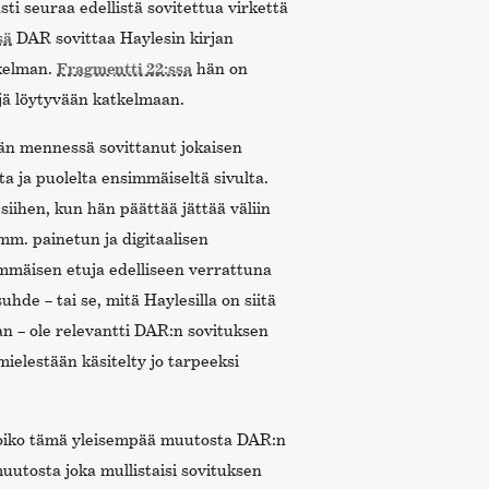
sti seuraa edellistä sovitettua virkettä
sä
DAR sovittaa Haylesin kirjan
tkelman.
Fragmentti 22:ssa
hän on
jä löytyvään katkelmaan.
hän mennessä sovittanut jokaisen
a ja puolelta ensimmäiseltä sivulta.
siihen, kun hän päättää jättää väliin
mm. painetun ja digitaalisen
immäisen etuja edelliseen verrattuna
uhde – tai se, mitä Haylesilla on siitä
 ­– ole relevantti DAR:n sovituksen
mielestään käsitelty jo tarpeeksi
oiko tämä yleisempää muutosta DAR:n
uutosta joka mullistaisi sovituksen