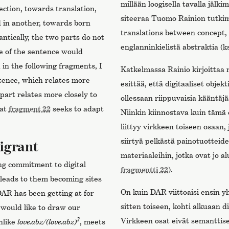
millään loogisella tavalla jä
rection, towards translation,
siteeraa Tuomo Rainion tutki
d in another, towards born
translations between concept,
ntically, the two parts do not
englanninkielistä abstraktia (k
e of the sentence would
 in the following fragments, I
Katkelmassa Rainio kirjoittaa 
ntence, which relates more
esittää, että digitaaliset obje
 part relates more closely to
ollessaan riippuvaisia kääntäjä
hat
fragment 22
seeks to adapt
Niinkin kiinnostava kuin tämä
liittyy virkkeen toiseen osaa
siirtyä pelkästä painotuotteid
igrant
materiaaleihin, jotka ovat jo a
ng commitment to digital
fragmentti 22
).
leads to them becoming sites
On kuin DAR viittoaisi ensin y
 DAR has been getting at for
sitten toiseen, kohti alkuaan d
 would like to draw our
3
Virkkeen osat eivät semanttises
unlike
love.abz/
(love.abz)
, meets