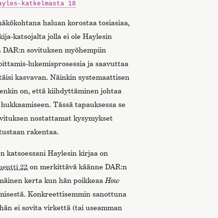
ayles-katkelmasta 18
äkökohtana haluan korostaa tosiasiaa,
ja-katsojalta jolla ei ole Haylesin
ssä DAR:n sovituksen myöhempiin
oittamis-lukemisprosessia ja saavuttaa
ttäisi kasvavan. Näinkin systemaattisen
enkin on, että kiihdyttäminen johtaa
n hukkaamiseen. Tässä tapauksessa se
sovituksen nostattamat kysymykset
itustaan rakentaa.
n katsoessani Haylesin kirjaa on
entti 22
on merkittävä käänne DAR:n
immäinen kerta kun hän poikkeaa
How
emisestä. Konkreettisemmin sanottuna
hän ei sovita virkettä (tai useamman