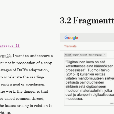
3.2 Fragmentt
passage 18
ent 22
, I want to underscore a
er not in possession of a copy
r stages of DAR’s adaptation,
o accelerate the reading-
reach a goal or conclusion.
tic work, the danger is that
e so-called common thread,
e issues arising in relation to
ght up.