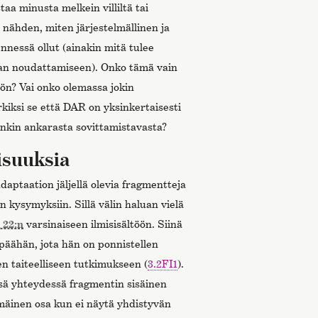
taa minusta melkein villiltä tai
n nähden, miten järjestelmällinen ja
nessä ollut (ainakin mitä tulee
van noudattamiseen). Onko tämä vain
ön? Vai onko olemassa jokin
kiksi se että DAR on yksinkertaisesti
inkin ankarasta sovittamistavasta?
aisuuksia
aptaation jäljellä olevia fragmentteja
kysymyksiin. Sillä välin haluan vielä
 22:n
varsinaiseen ilmisisältöön. Siinä
äähän, jota hän on ponnistellen
een taiteelliseen tutkimukseen (
3.2FI1
).
ssä yhteydessä fragmentin sisäinen
mmäinen osa kun ei näytä yhdistyvän