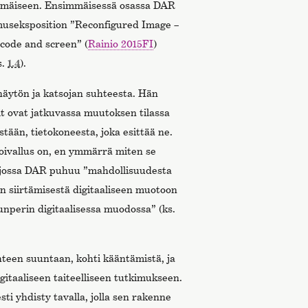
lkimmäiseen. Ensimmäisessä osassa DAR
museksposition ”Reconfigured Image –
 code and screen” (
Rainio 2015FI
)
s.
1.4
).
näytön ja katsojan suhteesta. Hän
ktit ovat jatkuvassa muutoksen tilassa
stään, tietokoneesta, joka esittää ne.
 oivallus on, en ymmärrä miten se
n, jossa DAR puhuu ”mahdollisuudesta
en siirtämisestä digitaaliseen muotoon
lunperin digitaalisessa muodossa” (ks.
hteen suuntaan, kohti kääntämistä, ja
igitaaliseen taiteelliseen tutkimukseen.
ti yhdisty tavalla, jolla sen rakenne