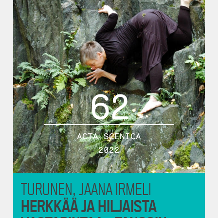
62
ACTA SCENICA
2022
TURUNEN, JAANA IRMELI
HERKKÄÄ JA HILJAISTA