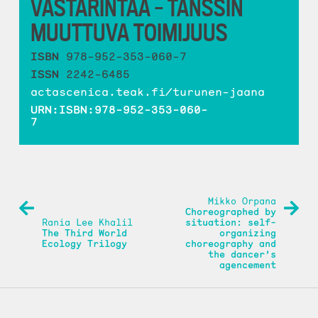
VASTARINTAA – TANSSIN
MUUTTUVA TOIMIJUUS
ISBN
978-952-353-060-7
ISSN
2242-6485
actascenica.teak.fi/turunen-jaana
URN:ISBN:978-952-353-060-
7
ARTIKKELIEN
Mikko Orpana
Choreographed by
SELAUS
Rania Lee Khalil
situation: self-
The Third World
organizing
Ecology Trilogy
choreography and
the dancer’s
agencement