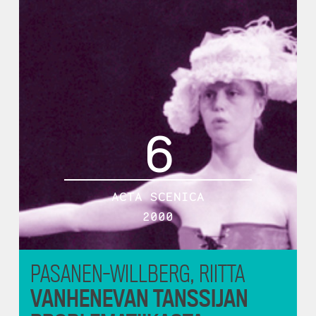
6
ACTA SCENICA
2000
PASANEN-WILLBERG, RIITTA
VANHENEVAN TANSSIJAN