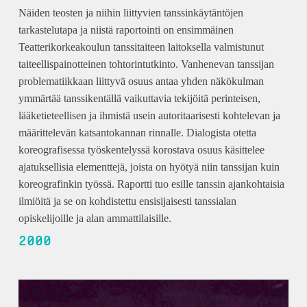
Näiden teosten ja niihin liittyvien tanssinkäytäntöjen
tarkastelutapa ja niistä raportointi on ensimmäinen
Teatterikorkeakoulun tanssitaiteen laitoksella valmistunut
taiteellispainotteinen tohtorintutkinto. Vanhenevan tanssijan
problematiikkaan liittyvä osuus antaa yhden näkökulman
ymmärtää tanssikentällä vaikuttavia tekijöitä perinteisen,
lääketieteellisen ja ihmistä usein autoritaarisesti kohtelevan ja
määrittelevän katsantokannan rinnalle. Dialogista otetta
koreografisessa työskentelyssä korostava osuus käsittelee
ajatuksellisia elementtejä, joista on hyötyä niin tanssijan kuin
koreografinkin työssä. Raportti tuo esille tanssin ajankohtaisia
ilmiöitä ja se on kohdistettu ensisijaisesti tanssialan
opiskelijoille ja alan ammattilaisille.
2000