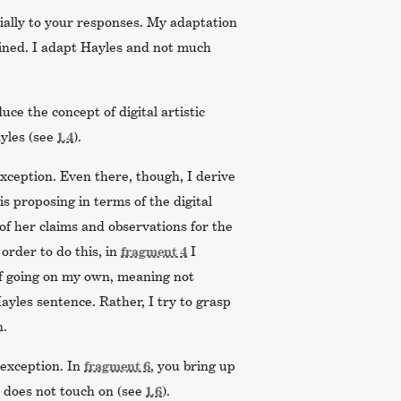
cially to your responses. My adaptation
plined. I adapt Hayles and not much
uce the concept of digital artistic
ayles (see
1.4
).
exception. Even there, though, I derive
s proposing in terms of the digital
of her claims and observations for the
 order to do this, in
fragment 4
I
of going on my own, meaning not
ayles sentence. Rather, I try to grasp
n.
y exception. In
fragment 6
, you bring up
s does not touch on (see
1.6
).