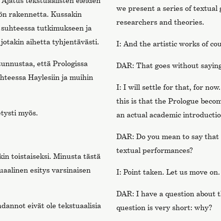
 Ajatus tekstuaalisten eleiden
we present a series of textual
yön rakennetta. Kussakin
researchers and theories.
e suhteessa tutkimukseen ja
 jotakin aihetta tyhjentävästi.
I: And the artistic works of cou
unnustaa, että Prologissa
DAR: That goes without saying
uhteessa Haylesiin ja muihin
I: I will settle for that, for n
this is that the Prologue beco
etysti myös.
an actual academic introductio
DAR: Do you mean to say that 
textual performances?
in toistaiseksi. Minusta tästä
uaalinen esitys varsinaisen
I: Point taken. Let us move on.
DAR: I have a question about t
dannot eivät ole tekstuaalisia
question is very short: why?