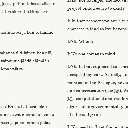
DAR: For example, the fact th
, jossa puhun tekstuaalisista
project ends I cease to exist?
llä tietoinen tutkimuksen
I: In that respect you are like a
characters tend to live beyond 
 luomuksesi ja kun tutkimus
DAR: Whom?
ahansa fiktiivinen henkilö,
I: No one comes to mind.
 on taipumus jäädä elämään
DAR: Is that supposed to conso
elepa vaikka –
accepted my part. Actually, I 
mention in the Prologue, neve
and concretization (see
1.6
), W
1.7
), computational and random
si? En ole katkera, olen
algorithmic governmentality (
iinnostavat enemmän kaikki
etc. I could go on—
issa ja joihin emme palaa
I: No need to, I get the point, 