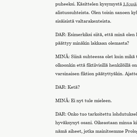
puheeksi. Käsittelen kysymystä
1.5:ssä
alistussuhteista. Olen toisin sanoen ky
sisäisistä valtarakenteista.
DAR: Esimerkiksi siitä, että minä olen
päättyy minäkin lakkaan olemasta?
MINÄ: Siinä suhteessa olet kuin mikä t
olkoonkin että fiktiivisillä henkilöillä
varsinaisen fiktion päätyttyäkin. Ajatt
DAR: Ketä?
MINÄ: Ei nyt tule mieleen.
DAR: Onko tuo tarkoitettu lohdutuksek
hyväksynyt osani. Oikeastaan minua k
nämä aiheet, jotka mainitsemme Prolog