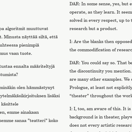
DAR: In some sense, yes, but 
operate, as they learn. It seem
solved in every respect, up to t
opa algoritmit muuttuvat
research but a product.
 Minusta näyttää siltä, ​​että
I: Are the blanks then oppose
suhteessa pienimpiä
the commodification of resear
imus vaan tuote.
DAR: You could say so. That be
ustaa ennalta määriteltyjä
the discontinuity you mention. 
stumista?
are many other examples. We do
ä minäkin olen hämmästynyt
Prologue, at least not explici
telmäkäsikirjoituksen lisäksi
“theater” throughout the work
käsittele
I: I, too, am aware of this. It 
keen, emme ainakaan
background is in theater, play
itsemme sanaa ”teatteri” koko
does not every artistic researc