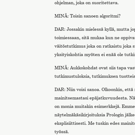
ohjelman, joka on suoritettava.
MINÄ: Toisin sanoen algoritmi?
DAR: Jossakin mielessä kyllä, mutta j
toimiessaan, sitä mukaa kun ne oppivat.
väitöstutkimus joka on ratkaistu joka 
yksityiskohtia myöten ei enää ole tutk
MINÄ: Aukkokohdat ovat siis tapa vast
tutkimustuloksia, tutkimuksen tuottei
DAR: Niin voisi sanoa. Olkoonkin, ett
mainitsemastasi epäjatkuvuudesta. Näy
on monia muitakin esimerkkejä. Emme 
näytelmäkäsikirjoituksia Prologin jäl
eksplisiittisesti. Me tuskin edes main
työssä.