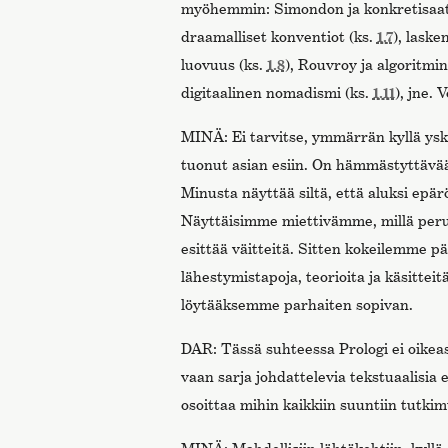
myöhemmin: Simondon ja konkretisaat
draamalliset konventiot (ks.
1.7
), laske
luovuus (ks.
1.8
), Rouvroy ja algoritmin
digitaalinen nomadismi (ks.
1.11
), jne. 
MINÄ: Ei tarvitse, ymmärrän kyllä yskä
tuonut asian esiin. On hämmästyttävää 
Minusta näyttää siltä, että aluksi epär
Näyttäisimme miettivämme, millä peru
esittää väitteitä. Sitten kokeilemme p
lähestymistapoja, teorioita ja käsittei
löytääksemme parhaiten sopivan.
DAR: Tässä suhteessa Prologi ei oikea
vaan sarja johdattelevia tekstuaalisia e
osoittaa mihin kaikkiin suuntiin tutkim