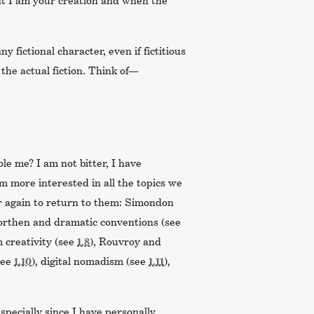
at I am your creation and when the
ny fictional character, even if fictitious
the actual fiction. Think of—
le me? I am not bitter, I have
am more interested in all the topics we
r again to return to them: Simondon
orthen and dramatic conventions (see
 creativity (see
1.8
), Rouvroy and
see
1.10
), digital nomadism (see
1.11
),
especially since I have personally