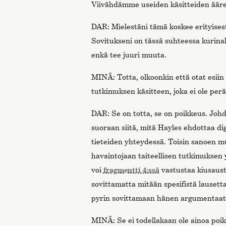
Viivähdämme useiden käsitteiden äärel
DAR: Mielestäni tämä koskee erityisesti
Sovitukseni on tässä suhteessa kurina
enkä tee juuri muuta.
MINÄ: Totta, olkoonkin että otat esiin d
tutkimuksen käsitteen, joka ei ole perä
DAR: Se on totta, se on poikkeus. Johd
suoraan siitä, mitä Hayles ehdottaa di
tieteiden yhteydessä. Toisin sanoen m
havaintojaan taiteellisen tutkimuksen
voi
fragmentti 4:ssä
vastustaa kiusausta 
sovittamatta mitään spesifistä lausett
pyrin sovittamaan hänen argumentaat
MINÄ: Se ei todellakaan ole ainoa poi