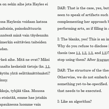
a on sekin aihe jota Hayles ei
DAR: That is the case, yes, but
seen to speak of artifacts such 
ssa Haylesin voidaan katsoa
complementing her approach b
altaisia, painokulttuurin
performing arts, as if filling in
tännössä minä vain täydennän
I: The blanks, yes! This is an 
imerkin esittävien taiteiden
Why do you refuse to disclose 
hdan.
thesis (see
1.1
,
1.2
,
1.3
, and
1.5
)
keä aihe. Mitä ne ovat? Miksi
stop using them? After
fragme
nalta keskeisiä tietoja (ks.
1.1
,
DAR: The structure of the thes
käytön yhtä selittämättömästi?
Otherwise, we do not embark on
inny.
something yet-to-be-specified.
koja, tyhjää tilaa. Muussa
that needs to be executed.
 etsintää, emme hae jotakin
I: Like an algorithm?
 tapauksessa luomme vain