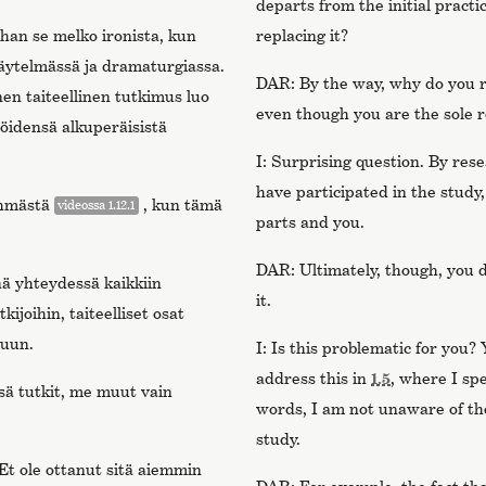
departs from the initial pract
han se melko ironista, kun
replacing it?
äytelmässä ja dramaturgiassa.
DAR: By the way, why do you r
nen taiteellinen tutkimus luo
even though you are the sole 
öidensä alkuperäisistä
I: Surprising question. By rese
have participated in the study,
yhmästä
, kun tämä
videossa 1.12.1
parts and you.
DAR: Ultimately, though, you 
nä yhteydessä kaikkiin
it.
ijoihin, taiteelliset osat
nuun.
I: Is this problematic for you?
address this in
1.5
, where I sp
sä tutkit, me muut vain
words, I am not unaware of th
study.
Et ole ottanut sitä aiemmin