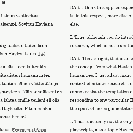
lä.
DAR: I think this applies espe
 sinun vastineitasi.
is, in this respect, more disci
laisempi. Sovitan Haylesia
else.
I: True, although you do introd
igitaalisen taiteellisen
research, which is not from H
isin Haylesilta (ks.
1.4
).
DAR: That is right, that is an 
an käsitteen kuitenkin
the concept from what Hayles i
gitaalisten humanististen
humanities. I just adapt many 
ukautan hänen väitteitään ja
context of artistic research. In
 yhteyteen. Näin tehdäkseni en
cannot resist the temptation 
lähteä omille teilleni eli olla
responding to any particular H
a Haylesilta. Pikemminkin
the spirit of her argumentatio
ionsa henkeä.
I: That is actually not the onl
kkeus.
Fragmentti 6:ssa
playscripts, also a topic Hayle