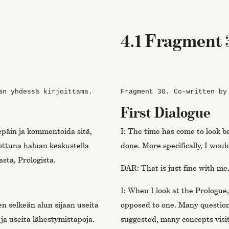
4.1 Fragment 
än yhdessä kirjoittama.
Fragment 30.
Co-written by
First Dialogue
epäin ja kommentoida sitä,
I: The time has come to look
ttuna haluan keskustella
done. More specifically, I would
sta, Prologista.
DAR: That is just fine with m
I: When I look at the Prologue
 selkeän alun sijaan useita
opposed to one. Many questio
ja useita lähestymistapoja.
suggested, many concepts visi