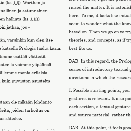
io (ks.
1.6
), Worthen ja
raised the matter. It is astoni
nnallinen ja satunnainen
here. To me, it looks like initi
en hallinta (ks.
1.10
),
seem to wonder what the know
Voin jatkaa, jos –
based on. Then we go on to tr
n, varsinkin kun olen itse
theories, and concepts, as if t
katsella Prologia täältä käsin.
best fits us.
öimme esittää väitteitä.
DAR: In this regard, the Prolog
steella voimme ylipäänsä
series of introductory textual 
äällemme monia erilaisia
directions in which the resear
tä kuin puvuston asusteita
I: Possible starting points, yes
gestures is relevant. It also p
staan ole mikään johdanto
each section, a textual gesture
leitä, joiden tarkoitus on
and source material, rather th
us säteilee.
DAR: At this point, it feels goo