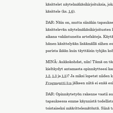
käsittelet näytelmäkäsikirjoituksia, jok
käsittele (ks.
1.6
).
DAR: Näin on, mutta siinäkin tapaukse
käsittelevän näytelmäkäsikirjoitusten k
aikana vakiintuneita artefakteja. Käy
hänen käsittelyään lisäämällä siihen es
parista ikään kuin täyttäisin tyhjän ko
MINÄ: Aukkokohdat, niin! Tämä on tär
kieltäydyt antamasta opinnäytteesi kan
1.2
,
1.3
ja
1.5
)? Ja miksi lopetat niiden 
Fragmentti 5:n
jälkeen niitä ei enää esi
DAR: Opinnäytetyön rakenne vaatii auk
tapauksessa emme käynnistä todellista
toistaiseksi määrittelemätöntä. Siinä