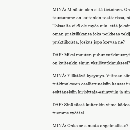
MINÄ: Minäkin olen siitä tietoinen. On
taustamme on kuitenkin teatterissa, n
Toisaalta eikö ole myös niin, että jokai
oman praktiikkansa joka poikkeaa tekij
praktiikoista, joskus jopa korvaa ne?
DAR: Miksi muuten puhut tutkimusr
on kuitenkin sinun yksilötutkimuksesi?
MINÄ: Yllättävä kysymys. Viittaan sii
tutkimukseen osallistuneisiin kanssatutk
esittäneisiin kirjoittaja-esiintyjiin ja si
DAR: Sinä tässä kuitenkin viime kädes
tuemme työtäsi.
MINÄ: Onko se sinusta ongelmallista? 