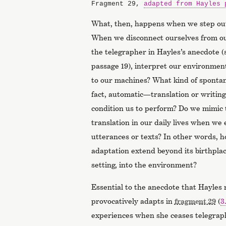
Fragment 29,
adapted from Hayles 
What, then, happens when we step out
When we disconnect ourselves from our
the telegrapher in Hayles’s anecdote 
passage 19), interpret our environment
to our machines? What kind of spontane
fact, automatic—translation or writin
condition us to perform? Do we mimic
translation in our daily lives when w
utterances or texts? In other words, 
adaptation extend beyond its birthplac
setting, into the environment?
Essential to the anecdote that Hayles
provocatively adapts in
fragment 29
(
3
experiences when she ceases telegrap