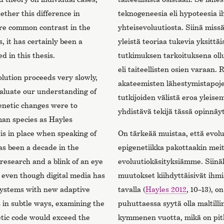
hether this difference in
teknogeneesia eli hypoteesia i
re common contrast in the
yhteisevoluutiosta. Siinä miss
, it has certainly been a
yleistä teoriaa tukevia yksittä
ed in this thesis.
tutkimuksen tarkoituksena ollu
eli taiteellisten osien varaan.
olution proceeds very slowly,
akateemisten lähestymistapojen 
valuate our understanding of
tutkijoiden välistä eroa yleise
genetic changes were to
yhdistävä tekijä tässä opinnäy
man species as Hayles
n is in place when speaking of
On tärkeää muistaa, että evolu
as been a decade in the
epigenetiikka pakottaakin mei
 research and a blink of an eye
evoluutiokäsityksiämme. Siinä
, even though digital media has
muutokset kiihdyttäisivät ihmi
systems with new adaptive
tavalla (
Hayles 2012
, 10–13), o
 in subtle ways, examining the
puhuttaessa syytä olla maltill
etic code would exceed the
kymmenen vuotta, mikä on pitk