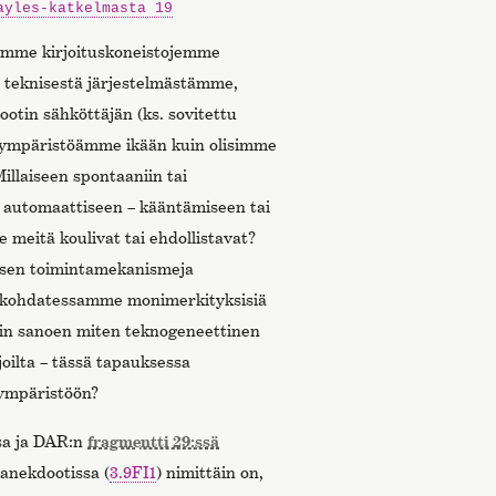
ayles-katkelmasta 19
tumme kirjoituskoneistojemme
 teknisestä järjestelmästämme,
otin sähköttäjän (ks. sovitettu
n ympäristöämme ikään kuin olisimme
llaiseen spontaaniin tai
sa automaattiseen – kääntämiseen tai
meitä koulivat tai ehdollistavat?
isen toimintamekanismeja
 kohdatessamme monimerkityksisiä
isin sanoen miten teknogeneettinen
joilta – tässä tapauksessa
– ympäristöön?
sa ja DAR:n
fragmentti 29:ssä
 anekdootissa (
3.9FI1
) nimittäin on,