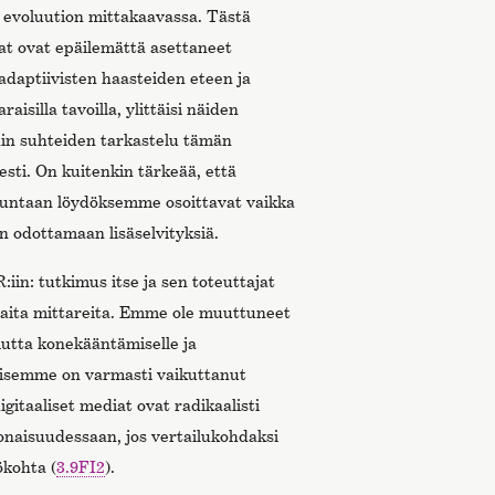
 evoluution mittakaavassa. Tästä
iat ovat epäilemättä asettaneet
daptiivisten haasteiden eteen ja
silla tavoilla, ylittäisi näiden
in suhteiden tarkastelu tämän
esti. On kuitenkin tärkeää, että
uuntaan löydöksemme osoittavat vaikka
n odottamaan lisäselvityksiä.
iin: tutkimus itse ja sen toteuttajat
ita mittareita. Emme ole muuttuneet
mutta konekääntämiselle ja
misemme on varmasti vaikuttanut
gitaaliset mediat ovat radikaalisti
onaisuudessaan, jos vertailukohdaksi
ökohta (
3.9FI2
).