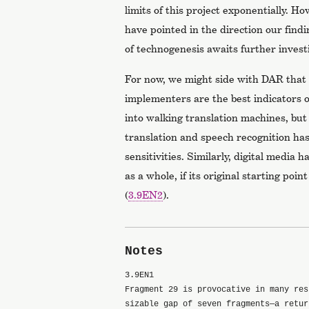
limits of this project exponentially. Ho
have pointed in the direction our findin
of technogenesis awaits further invest
For now, we might side with DAR that t
implementers are the best indicators 
into walking translation machines, bu
translation and speech recognition has
sensitivities. Similarly, digital media h
as a whole, if its original starting poin
(
3.9EN2
).
Notes
3.9EN1
Fragment 29 is provocative in many res
sizable gap of seven fragments—a retur