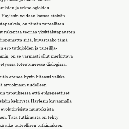
hmisten ja teknologioiden
ä Haylesin voidaan katsoa etsivän
istapauksia, on tämän taiteellisen
t rakentaa teoriaa yksittäistapausten
 Riippumatta siitä, kuvastaako tämä
ero tutkijoiden ja taiteilija-
mmin, on se varmasti ollut merkittävä
tetyössä toteutuneessa dialogissa.
utio etenee hyvin hitaasti vaikka
tä arvioimaan uudelleen
kin tapauksessa että epigeneettiset
slajin kehitystä Haylesin kuvaamalla
n evolutiivisista muutoksista
inen. Tätä tutkimusta on tehty
ä aika taiteellisen tutkimuksen