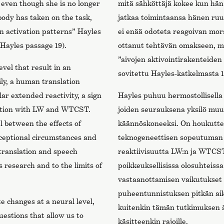
, even though she is no longer
mitä sähköttäjä kokee kun hän
body has taken on the task,
jatkaa toimintaansa hänen ruu
in activation patterns” Hayles
ei enää odoteta reagoivan mo
Hayles passage 19).
ottanut tehtävän omakseen, m
”aivojen aktivointirakenteiden
vel that result in an
sovitettu Hayles-katkelmasta 1
ily, a human translation
lar extended reactivity, a sign
Hayles puhuu hermostollisella 
ection with LW and WTCST.
joiden seurauksena yksilö muutt
 between the effects of
käännöskoneeksi. On houkuttel
xceptional circumstances and
teknogeneettisen sopeutuman 
translation and speech
reaktiivisuutta LW:n ja WTCST
is research and to the limits of
poikkeuksellisissa olosuhteiss
vastaanottamisen vaikutukset
puheentunnistuksen pitkän aik
 changes at a neural level,
kuitenkin tämän tutkimuksen ää
uestions that allow us to
käsitteenkin rajoille.