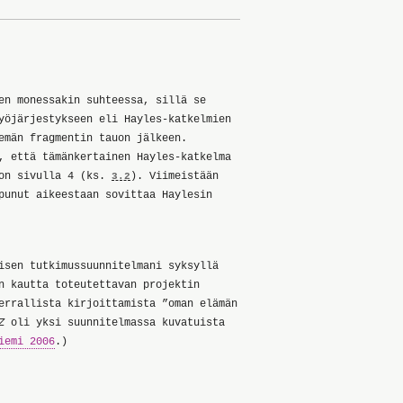
en monessakin suhteessa, sillä se
yöjärjestykseen eli Hayles-katkelmien
emän fragmentin tauon jälkeen.
, että tämänkertainen Hayles-katkelma
 on sivulla 4 (ks.
). Viimeistään
3.2
punut aikeestaan sovittaa Haylesin
isen tutkimussuunnitelmani syksyllä
n kautta toteutettavan projektin
errallista kirjoittamista ”oman elämän
Z
oli yksi suunnitelmassa kuvatuista
iemi 2006
.)