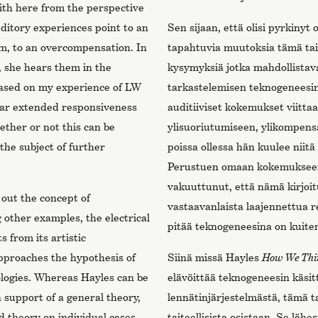
ith here from the perspective
ditory experiences point to an
Sen sijaan, että olisi pyrkinyt
m, to an overcompensation. In
tapahtuvia muutoksia tämä tai
, she hears them in the
kysymyksiä jotka mahdollistava
ased on my experience of LW
tarkastelemisen teknogeneesi
ar extended responsiveness
auditiiviset kokemukset viitt
ether or not this can be
ylisuoriutumiseen, ylikompensa
the subject of further
poissa ollessa hän kuulee niit
Perustuen omaan kokemukseen
vakuuttunut, että nämä kirjoit
s out the concept of
vastaavanlaista laajennettua r
other examples, the electrical
pitää teknogeneesina on kuiten
s from its artistic
pproaches the hypothesis of
Siinä missä Hayles
How We Thi
logies. Whereas Hayles can be
elävöittää teknogeneesin käsi
 support of a general theory,
lennätinjärjestelmästä, tämä ta
ld theory on individual cases,
taiteellisista osistaan. Se lähe