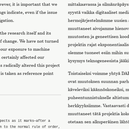
wever, it is important that we
mittakaavassa ja silmänräpäys
gs indicate, even if the issue
syystä vaikka digitaaliset med
igation.
hermojärjestelmämme uusien a
muuttaneet aivojamme hienovarai
he research itself and its
muutosten ja geneettisen kood
of change. We have not turned
projektin rajat eksponentiaalis
t our exposure to machine
olemme tuoneet esiin mihin s
 certainly affected our
kysymys teknogeneesista jääki
as radically altered this project
t is taken as reference point
Toistaiseksi voimme yhtyä DAR:
ovat muutoksen suunnan parha
käveleviksi käännöskoneiksi, 
puheentunnistukselle altistu
herkkyyksiimme. Vastaavasti di
muuttaneet tätä projektia kok
pects as it marks—after a
otetaan sen alkuperäinen läht
n to the normal rule of order,