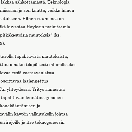
 lakkaa sähköttämästä. Teknologia
miissaan ja sen kautta, vaikka hänen
rsetukseen. Hänen ruumiinsa on
ikä kuvastaa Haylesin mainitsemia
 pitkäkestoisia muutoksia” (ks.
9).
tasolla tapahtuvista muutoksista,
uu ainakin tilapäisesti inhimilliseksi
evaa etsiä vastaavanlaista
osoittavaa laajennettua
:n yhteydessä. Yritys rinnastaa
a tapahtuvan lennätinsignaalien
 konekääntämisen ja
avälin käytön vaikutuksiin johtaa
rirajoille ja itse teknogeneesin