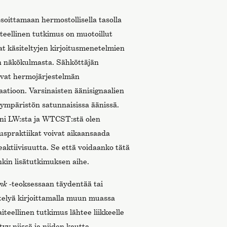
 osoittamaan hermostollisella tasolla
teellinen tutkimus on muotoillut
t käsiteltyjen kirjoitusmenetelmien
n näkökulmasta. Sähköttäjän
aavat hermojärjestelmän
atioon. Varsinaisten äänisignaalien
ä ympäristön satunnaisissa äänissä.
i LW:sta ja WTCST:stä olen
uspraktiikat voivat aikaansaada
eaktiivisuutta. Se että voidaanko tätä
kin lisätutkimuksen aihe.
nk
-teoksessaan täydentää tai
ttelyä kirjoittamalla muun muassa
iteellinen tutkimus lähtee liikkeelle
styy niissä ja niiden kautta