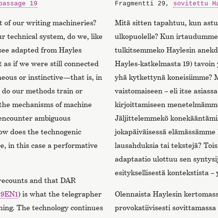
passage 19
Fragmentti 29,
sovitettu H
 of our writing machineries?
Mitä sitten tapahtuu, kun as
 technical system, do we, like
ulkopuolelle? Kun irtaudumme
(see adapted from Hayles
tulkitsemmeko Haylesin anekdo
 as if we were still connected
Hayles-katkelmasta 19) tavoi
ous or instinctive—that is, in
yhä kytkettynä koneisiimme? Mi
g do our methods train or
vaistomaiseen – eli itse asias
 the mechanisms of machine
kirjoittamiseen menetelmämme 
e encounter ambiguous
Jäljittelemmekö konekääntäm
how does the technogenic
jokapäiväisessä elämässämme
e, in this case a performative
lausahduksia tai tekstejä? To
adaptaatio ulottuu sen syntysi
esityksellisestä kontekstista 
 recounts and that DAR
.9EN1
) is what the telegrapher
Olennaista Haylesin kertomas
hing. The technology continues
provokatiivisesti sovittamassa