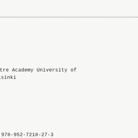
To
the
website
of
the
University
of
the
Arts
:978-952-7218-27-3