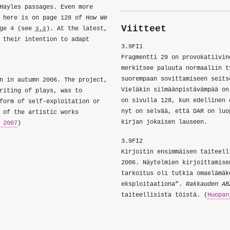
Hayles passages. Even more
d here is on page 128 of
How We
Viitteet
age 4 (see
). At the latest,
3.2
 their intention to adapt
3.9FI1
Fragmentti 29 on provokatiivin
merkitsee paluuta normaaliin t
suorempaan sovittamiseen seits
n in autumn 2006. The project,
Vieläkin silmäänpistävämpää on
riting of plays, was to
on sivulla 128, kun edellinen
form of self-exploitation or
nyt on selvää, että DAR on luo
 of the artistic works
kirjan jokaisen lauseen.
 2007
)
3.9FI2
Kirjoitin ensimmäisen taiteell
2006. Näytelmien kirjoittamise
tarkoitus oli tutkia omaelämäk
eksploitaationa”.
Rakkauden AB
taiteellisista töistä. (
Huopan