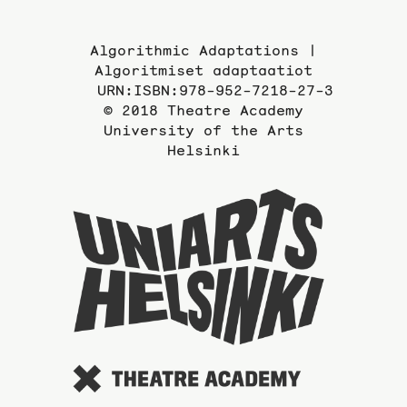
Algorithmic Adaptations |
Algoritmiset adaptaatiot
URN:ISBN:978-952-7218-27-3
© 2018 Theatre Academy
University of the Arts
Helsinki
To
the
website
of
the
Universi
of
the
Arts