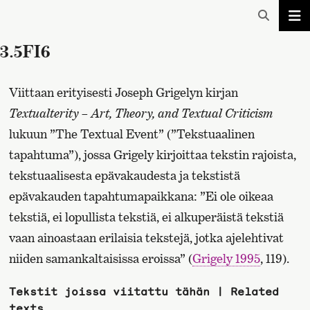
3.5FI6
Viittaan erityisesti Joseph Grigelyn kirjan
Textualterity – Art, Theory, and Textual Criticism
lukuun ”The Textual Event” (”Tekstuaalinen
tapahtuma”), jossa Grigely kirjoittaa tekstin rajoista,
tekstuaalisesta epävakaudesta ja tekstistä
epävakauden tapahtumapaikkana: ”Ei ole oikeaa
tekstiä, ei lopullista tekstiä, ei alkuperäistä tekstiä
vaan ainoastaan erilaisia tekstejä, jotka ajelehtivat
niiden samankaltaisissa eroissa” (
Grigely 1995
, 119).
Tekstit joissa viitattu tähän | Related
texts