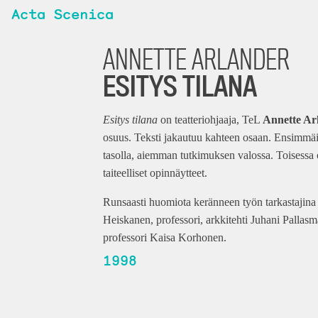
Acta Scenica
ANNETTE ARLANDER
ESITYS TILANA
Esitys tilana
on teatteriohjaaja, TeL
Annette Ar
osuus. Teksti jakautuu kahteen osaan. Ensimmäis
tasolla, aiemman tutkimuksen valossa. Toisessa 
taiteelliset opinnäytteet.
Runsaasti huomiota keränneen työn tarkastajina 
Heiskanen, professori, arkkitehti Juhani Pallas
professori Kaisa Korhonen.
1998