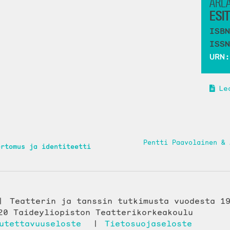
ARL
ESI
ISBN
ISSN
URN:
Le
Pentti Paavolainen &
ertomus ja identiteetti
Teatterin ja tanssin tutkimusta vuodesta 1
20 Taideyliopiston Teatterikorkeakoulu
utettavuuseloste
Tietosuojaseloste