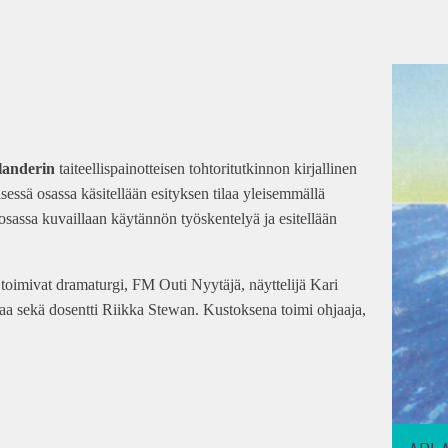
landerin
taiteellispainotteisen tohtoritutkinnon kirjallinen
essä osassa käsitellään esityksen tilaa yleisemmällä
osassa kuvaillaan käytännön työskentelyä ja esitellään
toimivat dramaturgi, FM Outi Nyytäjä, näyttelijä Kari
maa sekä dosentti Riikka Stewan. Kustoksena toimi ohjaaja,