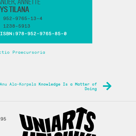
ANDER, ANNETTE
TYS TILANA
952-9765-13-4
1238-5913
ISBN:978-952-9765-85-0
ctio Praecursoria
 Anu Ala-Korpela
Knowledge Is a Matter of
Doing
995