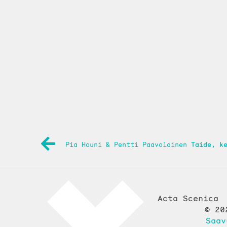
ARTIKKELIEN
Pia Houni & Pentti Paavolainen
Taide, k
SELAUS
Acta Scenica
© 20
Saav