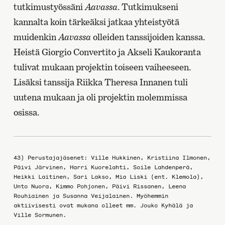
tutkimustyössäni
Aavassa
. Tutkimukseni
kannalta koin tärkeäksi jatkaa yhteistyötä
muidenkin
Aavassa
olleiden tanssijoiden kanssa.
Heistä Giorgio Convertito ja Akseli Kaukoranta
tulivat mukaan projektin toiseen vaiheeseen.
Lisäksi tanssija Riikka Theresa Innanen tuli
uutena mukaan ja oli projektin molemmissa
osissa.
43) Perustajajäsenet: Ville Hukkinen, Kristiina Ilmonen,
Päivi Järvinen, Harri Kuorelahti, Soile Lahdenperä,
Heikki Laitinen, Sari Lakso, Mia Liski (ent. Klemola),
Unto Nuora, Kimmo Pohjonen, Päivi Rissanen, Leena
Rouhiainen ja Susanna Veijalainen. Myöhemmin
aktiivisesti ovat mukana olleet mm. Jouko Kyhälä ja
Ville Sormunen.