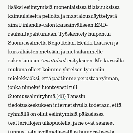
lisäksi esiintymisiä monenlaisissa tilaisuuksissa
kainuulaiselta pellolta ja maatalousnäyttelystä
aina Finlandia-talon kansainväliseen END-
rauhantapahtumaan. Työskentely huipentui
Suomussalmella Reijo Kelan, Heikki Laitisen ja
kurssilaisten metsään ja metsälammelle
rakentamaan
Ansataival
-esitykseen. Me kurssilla
mukana olleet koimme yhteisen työn niin
mielekkääksi, että päätimme perustaa ryhmän,
jonka nimeksi luontevasti tuli
Suomussalmiryhmä.
(43)
Tanssin
tiedotuskeskuksen internetsivulla todetaan, että
ryhmällä on ollut esiintymisiä pääasiassa
teatteritilojen ulkopuolella, ja ne ovat saaneet
tunnustusta sydämellisestä ja humoristisesta