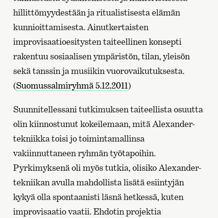
hillittömyydestään ja ritualistisesta elämän
kunnioittamisesta. Ainutkertaisten
improvisaatioesitysten taiteellinen konsepti
rakentuu sosiaalisen ympäristön, tilan, yleisön
sekä tanssin ja musiikin vuorovaikutuksesta.
(
Suomussalmiryhmä 5.12.2011
)
Suunnitellessani tutkimuksen taiteellista osuutta
olin kiinnostunut kokeilemaan, mitä Alexander-
tekniikka toisi jo toimintamallinsa
vakiinnuttaneen ryhmän työtapoihin.
Pyrkimyksenä oli myös tutkia, olisiko Alexander-
tekniikan avulla mahdollista lisätä esiintyjän
kykyä olla spontaanisti läsnä hetkessä, kuten
improvisaatio vaatii. Ehdotin projektia