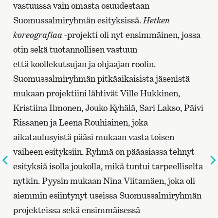
vastuussa vain omasta osuudestaan
Suomussalmiryhmän esityksissä.
Hetken
koreografiaa
-projekti oli nyt ensimmäinen, jossa
otin sekä tuotannollisen vastuun
että koollekutsujan ja ohjaajan roolin.
Suomussalmiryhmän pitkäaikaisista jäsenistä
mukaan projektiini lähtivät Ville Hukkinen,
Kristiina Ilmonen, Jouko Kyhälä, Sari Lakso, Päivi
Rissanen ja Leena Rouhiainen, joka
aikataulusyistä pääsi mukaan vasta toisen
vaiheen esityksiin. Ryhmä on pääasiassa tehnyt
Edelliselle
esityksiä isolla joukolla, mikä tuntui tarpeelliselta
sivulle
nytkin. Pyysin mukaan Nina Viitamäen, joka oli
aiemmin esiintynyt useissa Suomussalmiryhmän
projekteissa sekä ensimmäisessä