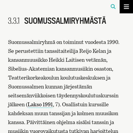
3.3.1
SUOMUSSALMIRYHMÄSTÄ
Suomussalmiryhmä on toiminut vuodesta 1990.
Se perustettiin tanssitaiteilija Reijo Kelan ja
kansanmuusikko Heikki Laitisen vetämän,
Sibelius-Akatemian kansanmusiikin osaston,
Teatterikorkeakoulun koulutuskeskuksen ja
Suomussalmen kunnan järjestämän
seitsemänviikkoisen täydennyskoulutuskurssin
jälkeen (
Lakso 1991
, 7). Osallistuin kurssille
kahdeksan muun tanssijan ja kolmen muusikon
kanssa. Päivittäinen ohjelma sisälsi tanssin ja
musiikin vuorovaikutusta tutkivan harjoittelun