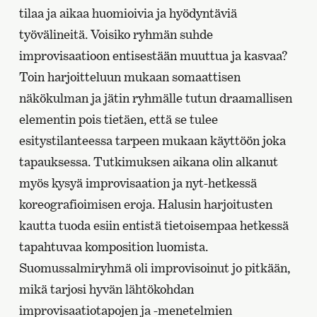
tilaa ja aikaa huomioivia ja hyödyntäviä
työvälineitä. Voisiko ryhmän suhde
improvisaatioon entisestään muuttua ja kasvaa?
Toin harjoitteluun mukaan somaattisen
näkökulman ja jätin ryhmälle tutun draamallisen
elementin pois tietäen, että se tulee
esitystilanteessa tarpeen mukaan käyttöön joka
tapauksessa. Tutkimuksen aikana olin alkanut
myös kysyä improvisaation ja nyt-hetkessä
koreografioimisen eroja. Halusin harjoitusten
kautta tuoda esiin entistä tietoisempaa hetkessä
tapahtuvaa komposition luomista.
Suomussalmiryhmä oli improvisoinut jo pitkään,
mikä tarjosi hyvän lähtökohdan
improvisaatiotapojen ja -menetelmien