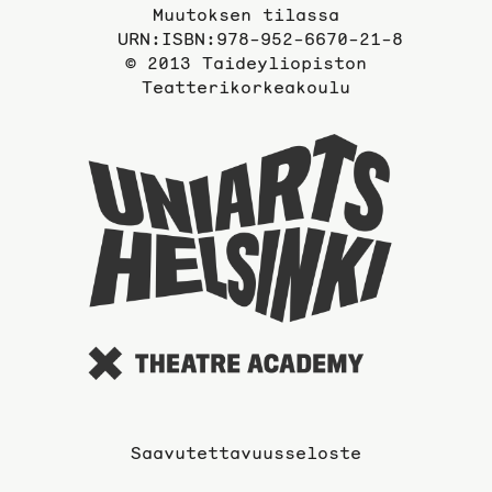
Muutoksen tilassa
URN:ISBN:978-952-6670-21-8
© 2013 Taideyliopiston
Teatterikorkeakoulu
Taideyli
sivuille
Saavutettavuusseloste