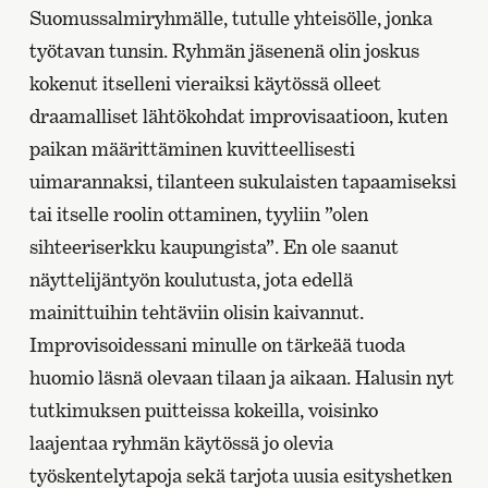
Suomussalmiryhmälle, tutulle yhteisölle, jonka
työtavan tunsin. Ryhmän jäsenenä olin joskus
kokenut itselleni vieraiksi käytössä olleet
draamalliset lähtökohdat improvisaatioon, kuten
paikan määrittäminen kuvitteellisesti
uimarannaksi, tilanteen sukulaisten tapaamiseksi
tai itselle roolin ottaminen, tyyliin ”olen
sihteeriserkku kaupungista”. En ole saanut
näyttelijäntyön koulutusta, jota edellä
mainittuihin tehtäviin olisin kaivannut.
Improvisoidessani minulle on tärkeää tuoda
huomio läsnä olevaan tilaan ja aikaan. Halusin nyt
tutkimuksen puitteissa kokeilla, voisinko
laajentaa ryhmän käytössä jo olevia
työskentelytapoja sekä tarjota uusia esityshetken