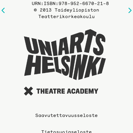
URN:ISBN:978-952-6670-21-8
© 2013 Taideyliopiston
Edelliselle
Teatterikorkeakoulu
sivulle
Taideyli
sivuille
Saavutettavuusseloste
Tietosuojaseloste