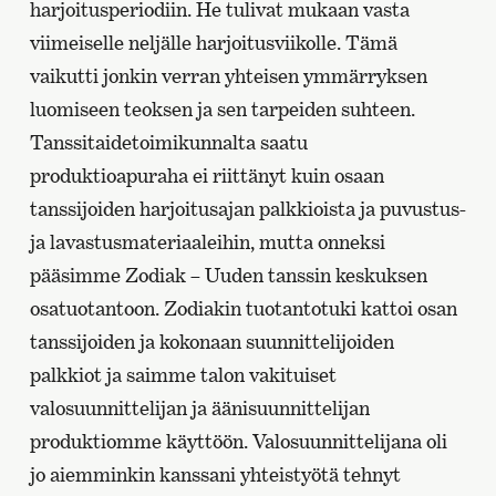
harjoitusperiodiin. He tulivat mukaan vasta
viimeiselle neljälle harjoitusviikolle. Tämä
vaikutti jonkin verran yhteisen ymmärryksen
luomiseen teoksen ja sen tarpeiden suhteen.
Tanssitaidetoimikunnalta saatu
produktioapuraha ei riittänyt kuin osaan
tanssijoiden harjoitusajan palkkioista ja puvustus-
ja lavastusmateriaaleihin, mutta onneksi
pääsimme Zodiak – Uuden tanssin keskuksen
osatuotantoon. Zodiakin tuotantotuki kattoi osan
tanssijoiden ja kokonaan suunnittelijoiden
palkkiot ja saimme talon vakituiset
valosuunnittelijan ja äänisuunnittelijan
produktiomme käyttöön. Valosuunnittelijana oli
jo aiemminkin kanssani yhteistyötä tehnyt