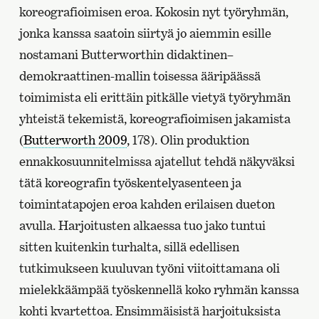
koreografioimisen eroa. Kokosin nyt työryhmän,
jonka kanssa saatoin siirtyä jo aiemmin esille
nostamani Butterworthin didaktinen–
demokraattinen-mallin toisessa ääripäässä
toimimista eli erittäin pitkälle vietyä työryhmän
yhteistä tekemistä, koreografioimisen jakamista
(
Butterworth 2009
, 178). Olin produktion
ennakkosuunnitelmissa ajatellut tehdä näkyväksi
tätä koreografin työskentelyasenteen ja
toimintatapojen eroa kahden erilaisen dueton
avulla. Harjoitusten alkaessa tuo jako tuntui
sitten kuitenkin turhalta, sillä edellisen
tutkimukseen kuuluvan työni viitoittamana oli
mielekkäämpää työskennellä koko ryhmän kanssa
kohti kvartettoa. Ensimmäisistä harjoituksista