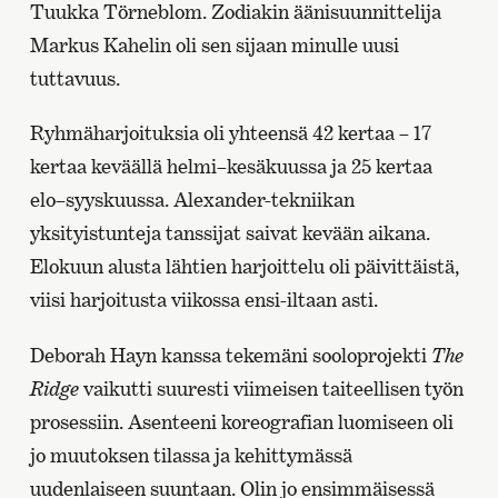
Tuukka Törneblom. Zodiakin äänisuunnittelija
Markus Kahelin oli sen sijaan minulle uusi
tuttavuus.
Ryhmäharjoituksia oli yhteensä 42 kertaa – 17
kertaa keväällä helmi–kesäkuussa ja 25 kertaa
elo–syyskuussa. Alexander-tekniikan
yksityistunteja tanssijat saivat kevään aikana.
Elokuun alusta lähtien harjoittelu oli päivittäistä,
viisi harjoitusta viikossa ensi-iltaan asti.
Deborah Hayn kanssa tekemäni sooloprojekti
The
Ridge
vaikutti suuresti viimeisen taiteellisen työn
prosessiin. Asenteeni koreografian luomiseen oli
jo muutoksen tilassa ja kehittymässä
uudenlaiseen suuntaan. Olin jo ensimmäisessä