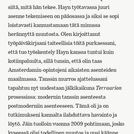
siitä, mitä hän tekee. Hayn työtavassa juuri
asenne tekemiseen on pääosassa ja siksi se sopi
loistavasti kannustamaan tätä minussa
herännyttä muutosta. Olen kirjoittanut
työpäiväkirjaani taiteellisia töitä purkaessani,
että tuo työskentely Hayn kanssa tuntui kuin
kotiinpaluulta, sillä tunsin, että olin taas
Amsterdamin-opintojeni aikaisten asenteiden
maailmassa. Tanssin murros ajattelussani
tapahtuu nyt uudestaan jälkikaikuna
Terraarion
prosessissa: modernin tanssin asenteesta
postmoderniin asenteeseen. Tämä oli ja on
tutkimukseni kannalta ilahduttava havainto ja
löytö. Jäin tuolloin vuonna 2009 pohtimaan, josko
kyseessä olisi todellinen muutos ja uusi käänne