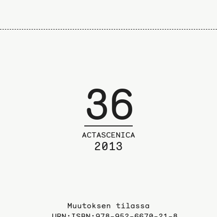
36
ACTASCENICA
2013
Muutoksen tilassa
URN:ISBN:978-952-6670-21-8