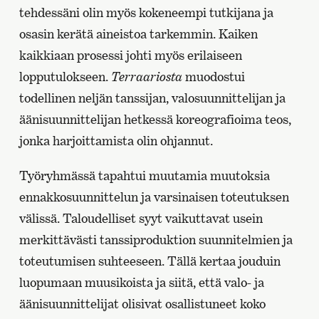
tehdessäni olin myös kokeneempi tutkijana ja
osasin kerätä aineistoa tarkemmin. Kaiken
kaikkiaan prosessi johti myös erilaiseen
lopputulokseen.
Terraariosta
muodostui
todellinen neljän tanssijan, valosuunnittelijan ja
äänisuunnittelijan hetkessä koreografioima teos,
jonka harjoittamista olin ohjannut.
Työryhmässä tapahtui muutamia muutoksia
ennakkosuunnittelun ja varsinaisen toteutuksen
välissä. Taloudelliset syyt vaikuttavat usein
merkittävästi tanssiproduktion suunnitelmien ja
toteutumisen suhteeseen. Tällä kertaa jouduin
luopumaan muusikoista ja siitä, että valo- ja
äänisuunnittelijat olisivat osallistuneet koko