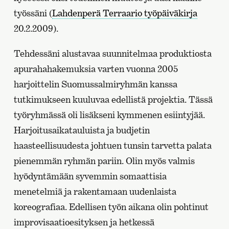
työssäni (
Lahdenperä Terraario työpäiväkirja
20.2.2009).
Tehdessäni alustavaa suunnitelmaa produktiosta
apurahahakemuksia varten vuonna 2005
harjoittelin Suomussalmiryhmän kanssa
tutkimukseen kuuluvaa edellistä projektia. Tässä
työryhmässä oli lisäkseni kymmenen esiintyjää.
Harjoitusaikatauluista ja budjetin
haasteellisuudesta johtuen tunsin tarvetta palata
pienemmän ryhmän pariin. Olin myös valmis
hyödyntämään syvemmin somaattisia
menetelmiä ja rakentamaan uudenlaista
koreografiaa. Edellisen työn aikana olin pohtinut
improvisaatioesityksen ja hetkessä