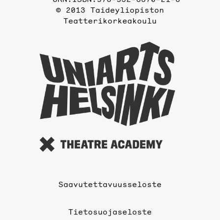
© 2013 Taideyliopiston
Teatterikorkeakoulu
Taideyli
sivuille
Saavutettavuusseloste
Tietosuojaseloste