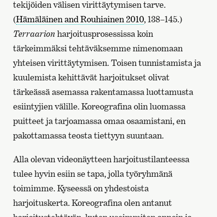
tekijöiden välisen virittäytymisen tarve.
sivulle
(
Hämäläinen and Rouhiainen 2010
, 138–145.)
Terraarion
harjoitusprosessissa koin
tärkeimmäksi tehtäväksemme nimenomaan
yhteisen virittäytymisen. Toisen tunnistamista ja
kuulemista kehittävät harjoitukset olivat
tärkeässä asemassa rakentamassa luottamusta
esiintyjien välille. Koreografina olin luomassa
puitteet ja tarjoamassa omaa osaamistani, en
pakottamassa teosta tiettyyn suuntaan.
Alla olevan videonäytteen harjoitustilanteessa
tulee hyvin esiin se tapa, jolla työryhmänä
toimimme. Kyseessä on yhdestoista
harjoituskerta. Koreografina olen antanut