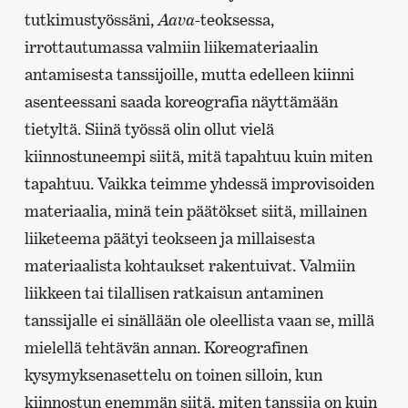
tutkimustyössäni,
Aava
-teoksessa,
irrottautumassa valmiin liikemateriaalin
antamisesta tanssijoille, mutta edelleen kiinni
asenteessani saada koreografia näyttämään
tietyltä. Siinä työssä olin ollut vielä
kiinnostuneempi siitä, mitä tapahtuu kuin miten
tapahtuu. Vaikka teimme yhdessä improvisoiden
materiaalia, minä tein päätökset siitä, millainen
liiketeema päätyi teokseen ja millaisesta
materiaalista kohtaukset rakentuivat. Valmiin
liikkeen tai tilallisen ratkaisun antaminen
tanssijalle ei sinällään ole oleellista vaan se, millä
mielellä tehtävän annan. Koreografinen
kysymyksenasettelu on toinen silloin, kun
kiinnostun enemmän siitä, miten tanssija on kuin