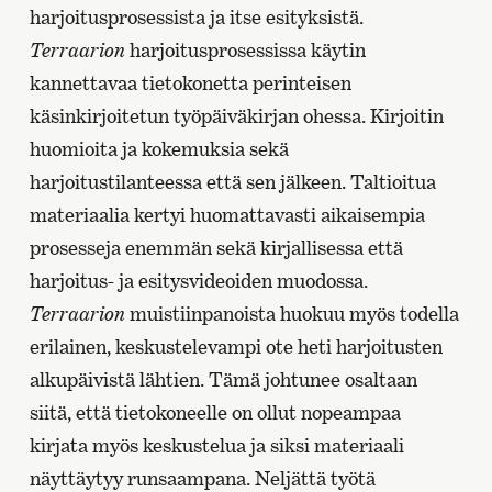
harjoitusprosessista ja itse esityksistä.
Terraarion
harjoitusprosessissa käytin
kannettavaa tietokonetta perinteisen
käsinkirjoitetun työpäiväkirjan ohessa. Kirjoitin
huomioita ja kokemuksia sekä
harjoitustilanteessa että sen jälkeen. Taltioitua
materiaalia kertyi huomattavasti aikaisempia
prosesseja enemmän sekä kirjallisessa että
harjoitus- ja esitysvideoiden muodossa.
Terraarion
muistiinpanoista huokuu myös todella
erilainen, keskustelevampi ote heti harjoitusten
alkupäivistä lähtien. Tämä johtunee osaltaan
siitä, että tietokoneelle on ollut nopeampaa
kirjata myös keskustelua ja siksi materiaali
näyttäytyy runsaampana. Neljättä työtä