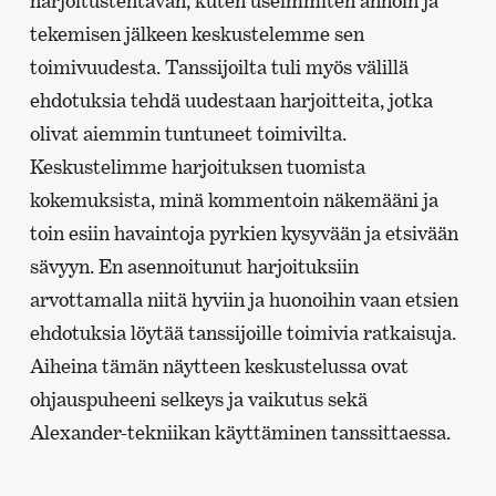
harjoitustehtävän, kuten useimmiten annoin ja
tekemisen jälkeen keskustelemme sen
toimivuudesta. Tanssijoilta tuli myös välillä
ehdotuksia tehdä uudestaan harjoitteita, jotka
olivat aiemmin tuntuneet toimivilta.
Keskustelimme harjoituksen tuomista
kokemuksista, minä kommentoin näkemääni ja
toin esiin havaintoja pyrkien kysyvään ja etsivään
sävyyn. En asennoitunut harjoituksiin
arvottamalla niitä hyviin ja huonoihin vaan etsien
ehdotuksia löytää tanssijoille toimivia ratkaisuja.
Aiheina tämän näytteen keskustelussa ovat
ohjauspuheeni selkeys ja vaikutus sekä
Alexander-tekniikan käyttäminen tanssittaessa.