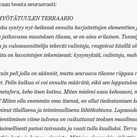
aan teosta seuraavasti:
MYÖTÄTUULEN TERRAARIO
oka syntyy nyt-hetkessä ennalta harjoitettujen elementtien 
n jatkuvassa muutoksen tilassa, se on aina erilainen. Tanssi
 ja valosuunnittelija tekevät valintoja, reagoivat käsillä o
ta on havaintojen tekemisessä: kysymyksiä, valintoja, mah
uin peli jolla on säännöt, mutta seuraava tilanne riippuu r
t. Pelin kulkua ei voi ennalta määrätä, eikä sen lopputulost
metafora, keho itsen kotina. Miten mieleni asuu kehossani, 
 Miten olla enemmän oma itsensä, on ollut tiedostamisen k
inut tilallisena ja toiminnallisena lähtökohtana. Lapsuud
jentäminen viime talvena on vaikuttanut teoksen maailma
jaimellisesti putosi taivaasta ja vaati tulla kuulluksi. Ter