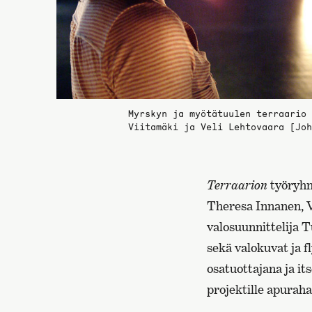
Myrskyn ja myötätuulen terraario 
Viitamäki ja Veli Lehtovaara [Joh
Terraarion
työryhmä
Theresa Innanen, V
valosuunnittelija 
sekä valokuvat ja 
osatuottajana ja it
projektille apuraha