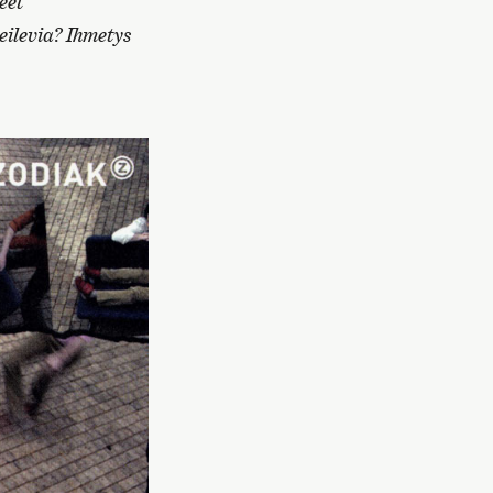
eet
ilevia? Ihmetys