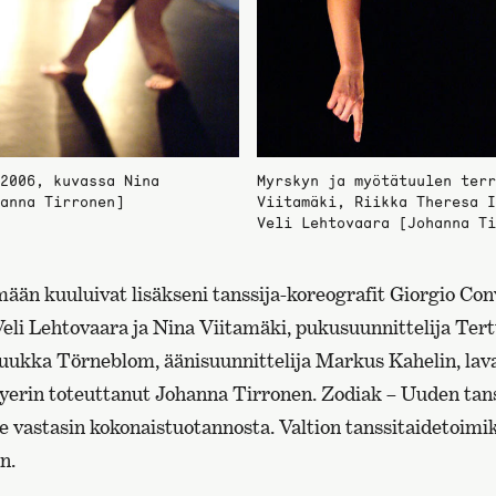
2006, kuvassa Nina
Myrskyn ja myötätuulen terr
anna Tirronen]
Viitamäki, Riikka Theresa I
Veli Lehtovaara [Johanna Ti
än kuuluivat lisäkseni tanssija-koreografit Giorgio Conv
eli Lehtovaara ja Nina Viitamäki, pukusuunnittelija Tert
Tuukka Törneblom, äänisuunnittelija Markus Kahelin, lav
flyerin toteuttanut Johanna Tirronen. Zodiak – Uuden tans
se vastasin kokonaistuotannosta. Valtion tanssitaidetoim
n.