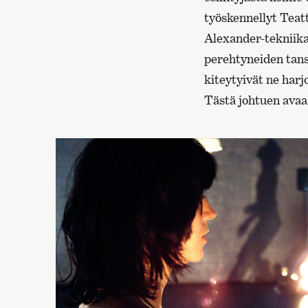
työskennellyt Teat
Alexander-tekniika
perehtyneiden tans
kiteytyivät ne harj
Tästä johtuen avaan