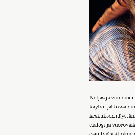
Neljäs ja viimeinen
käytän jatkossa ni
keskuksen näyttämö
dialogi ja vuorovai
esiintyjästä kolme