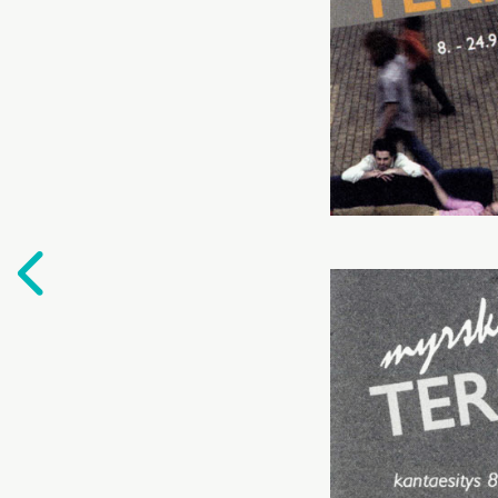
Edelliselle
sivulle