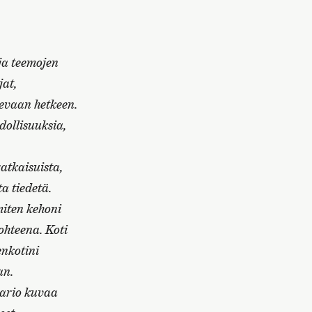
ja teemojen
jat,
levaan hetkeen.
dollisuuksia,
atkaisuista,
a tiedetä.
miten kehoni
ohteena. Koti
enkotini
an.
raario kuvaa