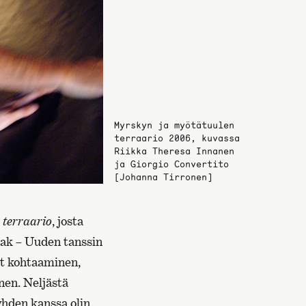
Myrskyn ja myötätuulen
terraario 2006, kuvassa
Riikka Theresa Innanen
ja Giorgio Convertito
[Johanna Tirronen]
 terraario
, josta
diak – Uuden tanssin
at kohtaaminen,
nen. Neljästä
yhden kanssa olin