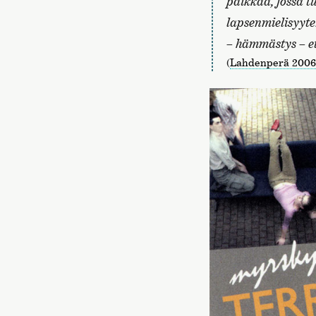
paikkaa, jossa t
lapsenmielisyyt
– hämmästys – e
(
Lahdenperä 2006