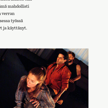
ämä mahdollisti
n verran
sessa työssä
t ja käyttänyt.