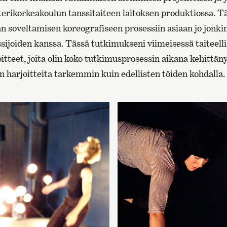
terikorkeakoulun tanssitaiteen laitoksen produktiossa. T
n soveltamisen koreografiseen prosessiin asiaan jo jonki
sijoiden kanssa. Tässä tutkimukseni viimeisessä taiteelli
oitteet, joita olin koko tutkimusprosessin aikana kehittäny
 harjoitteita tarkemmin kuin edellisten töiden kohdalla.