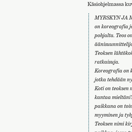
Käsiohjelmassa kuv
MYRSKYN JA 
on koreografia j
pohjalta. Teos o
äänisuunnittelija
Teoksen lähtökoh
ratkaisuja.
Koreografia on k
jotka tehdään ny
Koti on teoksen 
kantaa mieltäni?
paikkana on toim
myyminen ja tyh
Teoksen nimi kir