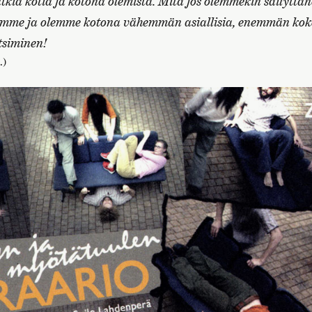
utkia kotia ja kotona olemista. Mitä jos olemmekin säilyttän
emme ja olemme kotona vähemmän asiallisia, enemmän koke
tsiminen!
.)