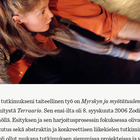
 tutkimukseni taiteellinen työ on
Myrskyn ja myötätuulen
mitystä
Terraario
. Sen ensi-ilta oli 8. syyskuuta 2006 Zo
llä. Esityksen ja sen harjoitusprosessin fokuksessa oliv
kutus sekä abstraktin ja konkreettisen liikekielen tutkimi
 oli ollut mukana tutkimuksen aiemmissa projekteissa ja 