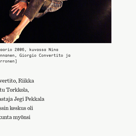
aario 2006, kuvassa Nina
nnanen, Giorgio Convertito ja
rronen]
ertito, Riikka
tu Torkkola,
astaja Jegi Pekkala
sin keskus oli
ikunta myönsi