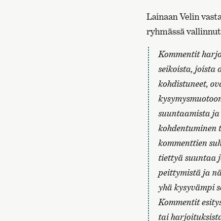
Lainaan Velin vast
ryhmässä vallinnut 
Kommentit harjoi
seikoista, joista
kohdistuneet, ova
kysymysmuotoon a
suuntaamista ja
kohdentuminen tu
kommenttien suht
tiettyä suuntaa j
peittymistä ja nä
yhä kysyvämpi sen
Kommentit esitys
tai harjoituksist