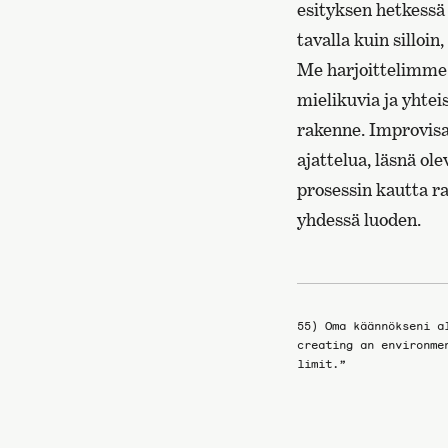
esityksen hetkessä
tavalla kuin silloi
Me harjoittelimm
mielikuvia ja yhtei
rakenne. Improvisaa
ajattelua, läsnä ol
prosessin kautta r
yhdessä luoden.
55) Oma käännökseni a
creating an environme
limit.”