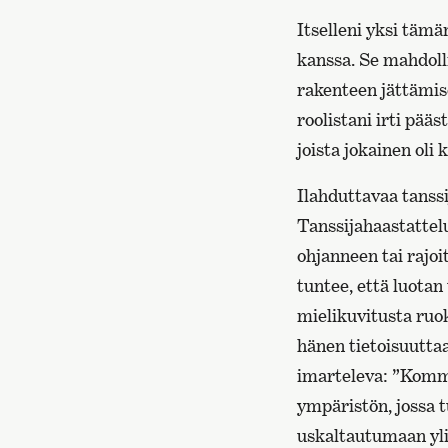
Itselleni yksi tämä
kanssa. Se mahdoll
rakenteen jättämise
roolistani irti pää
joista jokainen oli 
Ilahduttavaa tanssi
Tanssijahaastattelu
ohjanneen tai rajo
tuntee, että luotan
mielikuvitusta ruok
hänen tietoisuuttaa
imarteleva: ”Komme
ympäristön, jossa 
uskaltautumaan yl