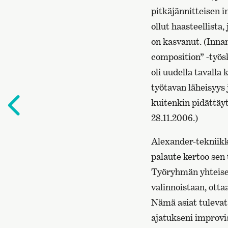
pitkäjännitteisen 
ollut haasteellista
on kasvanut. (Innan
composition” -työs
oli uudella tavalla 
työtavan läheisyys 
Edelliselle
kuitenkin pidättäy
sivulle
28.11.2006.)
Alexander-tekniikka
palaute kertoo sen 
Työryhmän yhteise
valinnoistaan, otta
Nämä asiat tulevat 
ajatukseni improvis