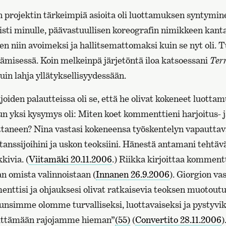
n projektin tärkeimpiä asioita oli luottamuksen syntymin
isti minulle, päävastuullisen koreografin nimikkeen kant
n niin avoimeksi ja hallitsemattomaksi kuin se nyt oli. 
stämisessä. Koin melkeinpä järjetöntä iloa katsoessani
Ter
kuin lahja yllätyksellisyydessään.
joiden palautteissa oli se, että he olivat kokeneet luott
n yksi kysymys oli: Miten koet kommenttieni harjoitus- j
ittaneen? Nina vastasi kokeneensa työskentelyn vapauttav
 tanssijoihini ja uskon teoksiini. Hänestä antamani tehtävät
kivia. (
Viitamäki 20.11.2006
.) Riikka kirjoittaa kommen
n omista valinnoistaan (
Innanen 26.9.2006
). Giorgion va
nttisi ja ohjauksesi olivat ratkaisevia teoksen muotout
tunsimme olomme turvalliseksi, luottavaiseksi ja pystyvi
ittämään rajojamme hieman”
(55)
(
Convertito 28.11.2006
)