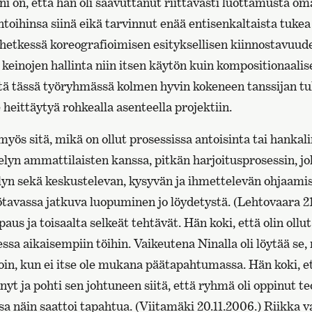
ni on, että hän oli saavuttanut riittävästi luottamusta o
intoihinsa siinä eikä tarvinnut enää entisenkaltaista tukea
 hetkessä koreografioimisen esityksellisen kiinnostavuud
 keinojen hallinta niin itsen käytön kuin kompositionaali
tä tässä työryhmässä kolmen hyvin kokeneen tanssijan tuk
 heittäytyä rohkealla asenteella projektiin.
myös sitä, mikä on ollut prosessissa antoisinta tai hankali
elyn ammattilaisten kanssa, pitkän harjoitusprosessin, jo
lyn sekä keskustelevan, kysyvän ja ihmettelevän ohjaamis
yötavassa jatkuva luopuminen jo löydetystä. (Lehtovaara 21
paus ja toisaalta selkeät tehtävät. Hän koki, että olin ollu
ssa aikaisempiin töihin. Vaikeutena Ninalla oli löytää se, 
loin, kun ei itse ole mukana päätapahtumassa. Hän koki, e
nyt ja pohti sen johtuneen siitä, että ryhmä oli oppinut te
sa näin saattoi tapahtua. (Viitamäki 20.11.2006.) Riikka v