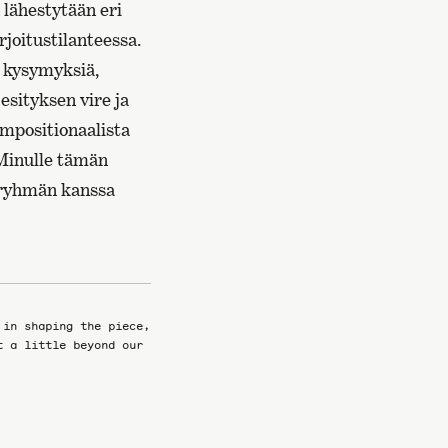
 lähestytään eri
rjoitustilanteessa.
i kysymyksiä,
 esityksen vire ja
ompositionaalista
 Minulle tämän
öryhmän kanssa
 in shaping the piece,
t a little beyond our