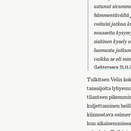
astunut sivummal
hämmentävältä ja
voitaisi jatkaa k
nousseita kysym
sisäinen kysely o
luomasta jatkum
vaikka se oli m
(
Lehtovaara 21.11
Tulkitsen Velin ko
tanssijoita lyhyem
tilanteen pikemmin
kuljettaminen heill
kiinnostava esimer
kun aikaisemmissa 