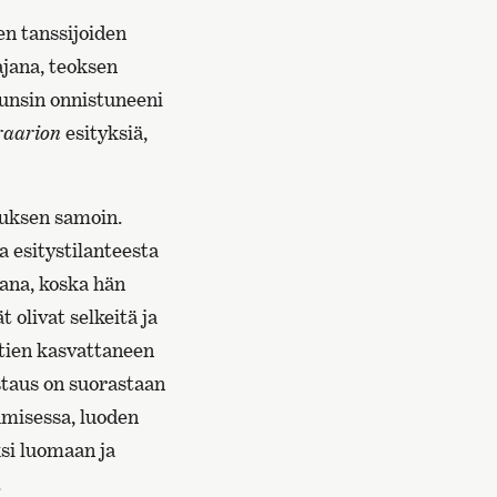
en tanssijoiden
ajana, teoksen
Tunsin onnistuneeni
raarion
esityksiä,
amuksen samoin.
a esitystilanteesta
ana, koska hän
 olivat selkeitä ja
ttien kasvattaneen
staus on suorastaan
umisessa, luoden
ksi luomaan ja
.