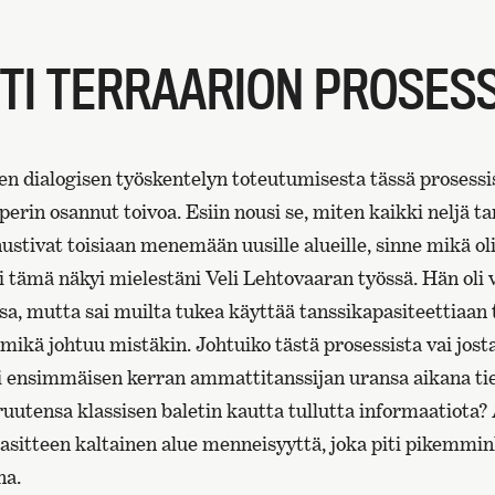
TI TERRAARION PROSESS
inen dialogisen työskentelyn toteutumisesta tässä proses
 perin osannut toivoa. Esiin nousi se, miten kaikki neljä t
stivat toisiaan menemään uusille alueille, sinne mikä oli
ti tämä näkyi mielestäni Veli Lehtovaaran työssä. Hän oli 
a, mutta sai muilta tukea käyttää tanssikapasiteettiaan t
, mikä johtuu mistäkin. Johtuiko tästä prosessista vai jost
i ensimmäisen kerran ammattitanssijan uransa aikana tie
ruutensa klassisen baletin kautta tullutta informaatiota
rasitteen kaltainen alue menneisyyttä, joka piti pikemmin
na.