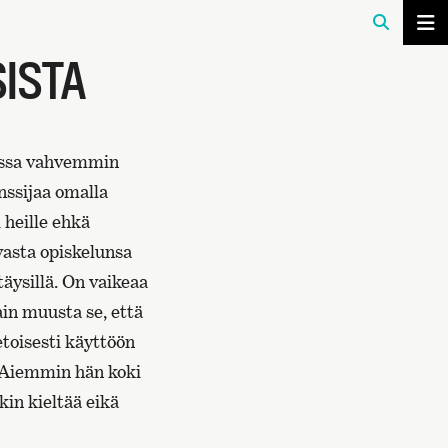
ISTA
sissa vahvemmin
anssijaa omalla
 heille ehkä
vasta opiskelunsa
äysillä. On vaikeaa
ain muusta se, että
toisesti käyttöön
? Aiemmin hän koki
kin kieltää eikä