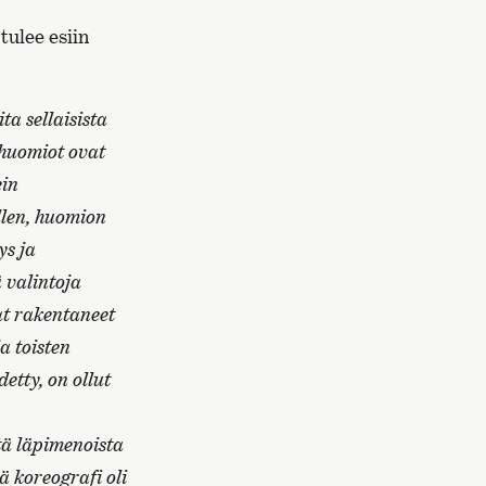
tulee esiin
ta sellaisista
n huomiot ovat
ein
llen, huomion
ys ja
 valintoja
at rakentaneet
a toisten
etty, on ollut
tä läpimenoista
ä koreografi oli