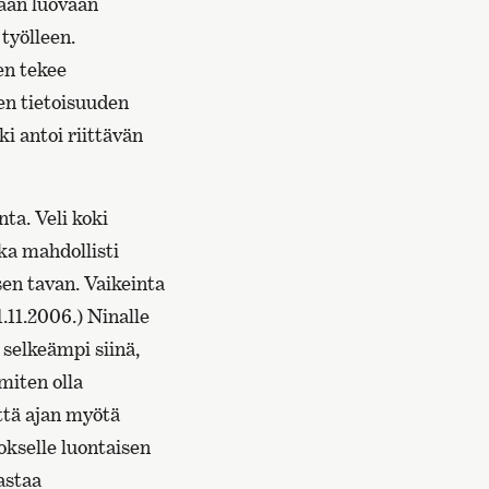
maan luovaan
 työlleen.
en tekee
sen tietoisuuden
i antoi riittävän
nta. Veli koki
ka mahdollisti
en tavan. Vaikeinta
.11.2006.) Ninalle
t selkeämpi siinä,
miten olla
ttä ajan myötä
okselle luontaisen
astaa