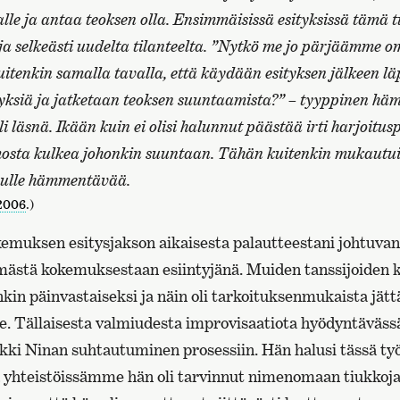
le ja antaa teoksen olla. Ensimmäisissä esityksissä tämä 
 selkeästi uudelta tilanteelta. ”Nytkö me jo pärjäämme o
uitenkin samalla tavalla, että käydään esityksen jälkeen läp
yksiä ja jatketaan teoksen suuntaamista?” – tyyppinen hä
li läsnä. Ikään kuin ei olisi halunnut päästää irti harjoitus
osta kulkea johonkin suuntaan. Tähän kuitenkin mukautui 
inulle hämmentävää.
.2006
.)
kemuksen esitysjakson aikaisesta palautteestani johtuva
mästä kokemuksestaan esiintyjänä. Muiden tanssijoiden k
kin päinvastaiseksi ja näin oli tarkoituksenmukaista jät
e. Tällaisesta valmiudesta improvisaatiota hyödyntävässä
kki Ninan suhtautuminen prosessiin. Hän halusi tässä työ
yhteistöissämme hän oli tarvinnut nimenomaan tiukkoja 