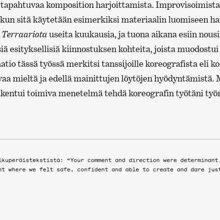
 tapahtuvaa komposition harjoittamista. Improvisoimista
n, kun sitä käytetään esimerkiksi materiaalin luomiseen ha
e
Terraariota
useita kuukausia, ja tuona aikana esiin nous
siä esityksellisiä kiinnostuksen kohteita, joista muodostui
tio tässä työssä merkitsi tanssijoille koreografista eli k
evaa mieltä ja edellä mainittujen löytöjen hyödyntämistä.
akentui toimiva menetelmä tehdä koreografin työtäni ty
lkuperäistekstistä: “Your comment and direction were determinant
nt where we felt safe, confident and able to create and dare jus