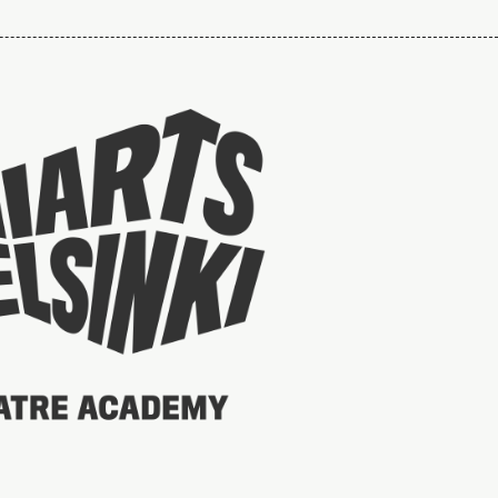
Taideyliopiston
sivuille