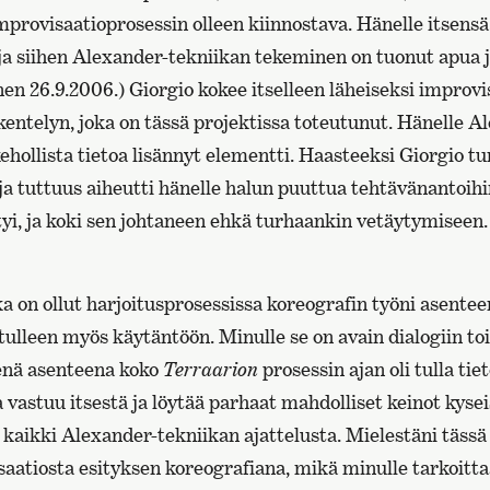
improvisaatioprosessin olleen kiinnostava. Hänelle itsen
, ja siihen Alexander-tekniikan tekeminen on tuonut apua 
en 26.9.2006.) Giorgio kokee itselleen läheiseksi improvis
kentelyn, joka on tässä projektissa toteutunut. Hänelle A
kehollista tietoa lisännyt elementti. Haasteeksi Giorgio tu
ja tuttuus aiheutti hänelle halun puuttua tehtävänantoihi
tyi, ja koki sen johtaneen ehkä turhaankin vetäytymiseen.
 on ollut harjoitusprosessissa koreografin työni asentee
tulleen myös käytäntöön. Minulle se on avain dialogiin to
nä asenteena koko
Terraarion
prosessin ajan oli tulla tie
a vastuu itsestä ja löytää parhaat mahdolliset keinot kyse
kaikki Alexander-tekniikan ajattelusta. Mielestäni tässä
aatiosta esityksen koreografiana, mikä minulle tarkoitta