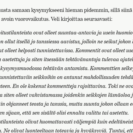
austa samaan kysymykseeni hieman pidemmin, sillä siinä 
avoin vuorovaikutus. Veli kirjoittaa seuraavasti:
tustilanteista ovat olleet suuntaa-antavia ja usein huomioi
 on ollut itsellä jo tanssiessa aavistus, jolloin ne seikat joho
t olleet helposti tunnistettavissa. Kommentit ovat olleet us
setettuja ja siten itsessään tehtävänantoja tulevaa ajate
 kysymysmuodossa tehtävän antamista. Kommenttien selke
nnistettaviin seikkoihin on antanut mahdollisuuden tehdä
een. En ole kokenut kommentteja rajoittavina. Toki ne ov
a siten olleet vahvistamassa joidenkin seikkojen läsnäoloa j
in ohjanneet teosta ja tanssia, mutta suunta johon ollaan ed
 sijaan, että sen sisältö olisi ennalta valittu tai asetettu.
tilanteista olivat huomattavasti väljempiä kuin edeltäneis
a. Ne olivat luonteeltaan toteavia ja hyväksyviä. Tuntui, ett