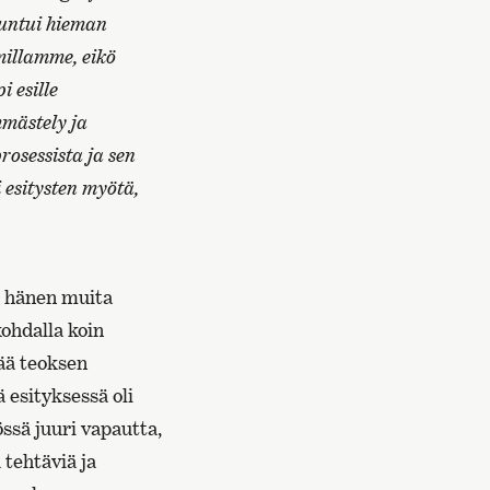
tuntui hieman
millamme, eikö
i esille
mmästely ja
prosessista ja sen
esitysten myötä,
n hänen muita
ohdalla koin
tää teoksen
 esityksessä oli
ssä juuri vapautta,
tehtäviä ja