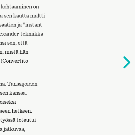
sä kohtaaminen on
ja sen kautta maltti
aation ja ”instant
lexander-tekniikka
nsi sen, että
n, mistä hän
S
 (Convertito
s
na. Tanssijoiden
isen kanssa.
toiseksi
iseen hetkeen.
 työssä toteutui
a jatkuvaa,