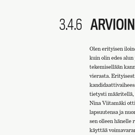
3.4.6
ARVIOIN
Olen erityisen ilo
kuin olin edes alun
tekemisellään kannu
vierasta. Erityises
kandidaattivaiheess
tietysti määritellä
Nina Viitamäki ott
lapsuutensa ja nuo
sen olleen hänelle 
käyttää voimavara