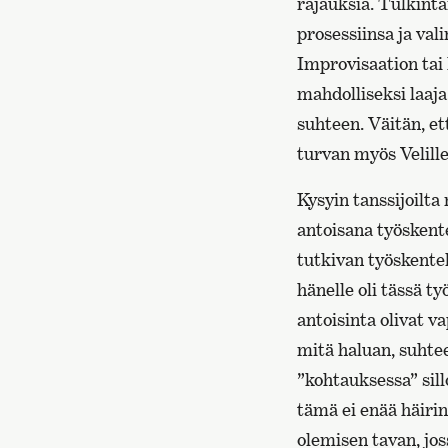
rajauksia. Tulkinta
prosessiinsa ja val
Improvisaation tai
mahdolliseksi laaja
suhteen. Väitän, et
turvan myös Velille
Kysyin tanssijoilta 
antoisana työskent
tutkivan työskente
hänelle oli tässä t
antoisinta olivat va
mitä haluan, suhtee
”kohtauksessa” sil
tämä ei enää häirin
olemisen tavan, jos