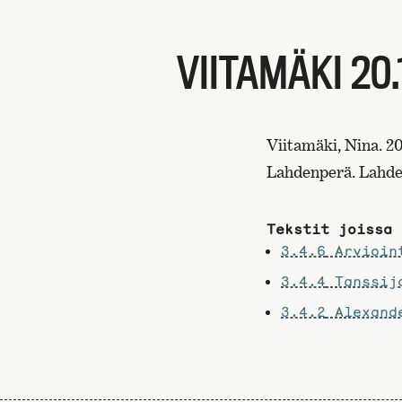
VIITAMÄKI 20.
Viitamäki, Nina. 20
Lahdenperä. Lahden
Tekstit joissa 
3.4.6
Arvioint
3.4.4
Tanssija
3.4.2
Alexande