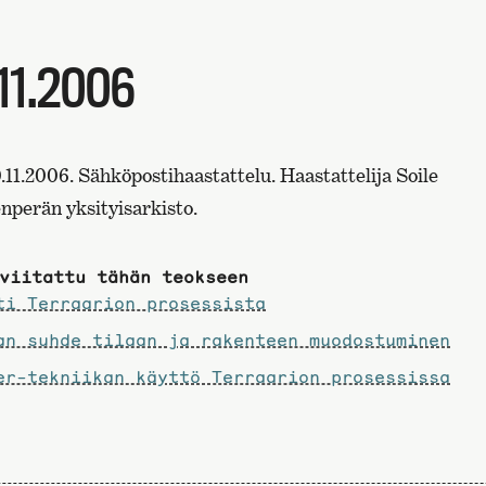
11.2006
.11.2006. Sähköpostihaastattelu. Haastattelija Soile
perän yksityisarkisto.
viitattu tähän teokseen
i Terraarion prosessista
n suhde tilaan ja rakenteen muodostuminen
r-tekniikan käyttö Terraarion prosessissa