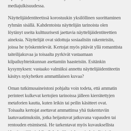
mediajulkisuudessa.
Näyttelijäidentiteetissä korostuukin yksilöllinen suorittaminen
ryhmän sisällä. Kahdentoista näyttelijän tarinoista olen
löytänyt useita kulttuurisesti jaettavia näyttelijäidentiteettien
aineksia. Näyttelijät ovat sidottuja sosiaalisiin rakenteisiin,
joissa he työskentelevät. Kertojat myös pitävät yllä romanttista
taiteilijakuvaa ja toisaalta pyrkivät vastaamaan
kilpailuyhteiskunnan asettamiin haasteisiin. Esitänkin
kysymyksen: vastaako valmiiksi annettu näyttelijäidentiteetin
käsitys nykyhetken ammattilaisen kuvaa?
Oman tutkimusaineistoni pohjalta voin todeta, että ammatin
perinteet kulkevat kertojien tarinoissa jälleen kierrätettyjen
metaforien kautta, kuten leikin tai peilin käsitteet ovat.
Toisaalta kertojat asettavat ammattinsa yhä tiukentuviin
laatuvaatimuksiin, jotka heijastuvat jatkuvana vapauden tai
rentouden etsimisenä. He tarkentavat myös kuvauksellista