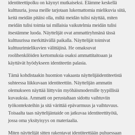
identiteettipolku on käynyt mutkaiseksi. Elämme keskellä
kulttuuria, jossa meille tarjotaan lukemattomia mielikuvia siitä,
keitä meidän pitäisi olla, miltä meidän tulisi näyttää, miten
meidän tulisi toimia tai millaisia vaikutelmia meidän tulisi
itsestämme luoda. Näyttelijät ovat ammattiryhmänä tässä
kulttuurissa merkittävällä paikalla. Näyttelijät toimivat
kulttuurimielikuvien välittäjinä. He omaksuvat
roolihenkilöiden kertomuksia osaksi ammattitaitoaan ja
käyttävät hyödykseen identiteetin palasia.
Tämä kohdistaakin huomion vakaasta näyttelijäidentiteetistä
suhteessa liikkuvaan identiteettiin. Näyttelijän ammatin
olemukseen näyttää liittyvän myöhäismodernille tyypillisiä
kuvauksia. Ammatti on perustaltaan sidottu vaihtuviin
työkonteksteihin ja sitä värittää epävarmuus ja vaihtuvuus.
Toisaalta taas näyttelijäntaide on jatkuvaa identiteettityötä,
jossa oma yksityisyys on materiaalia.
Miten näyttelijät sitten rakentavat identiteettiään puhuessaan