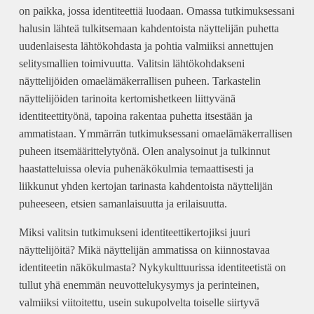
on paikka, jossa identiteettiä luodaan. Omassa tutkimuksessani
halusin lähteä tulkitsemaan kahdentoista näyttelijän puhetta
uudenlaisesta lähtökohdasta ja pohtia valmiiksi annettujen
selitysmallien toimivuutta. Valitsin lähtökohdakseni
näyttelijöiden omaelämäkerrallisen puheen. Tarkastelin
näyttelijöiden tarinoita kertomishetkeen liittyvänä
identiteettityönä, tapoina rakentaa puhetta itsestään ja
ammatistaan. Ymmärrän tutkimuksessani omaelämäkerrallisen
puheen itsemäärittelytyönä. Olen analysoinut ja tulkinnut
haastatteluissa olevia puhenäkökulmia temaattisesti ja
liikkunut yhden kertojan tarinasta kahdentoista näyttelijän
puheeseen, etsien samanlaisuutta ja erilaisuutta.
Miksi valitsin tutkimukseni identiteettikertojiksi juuri
näyttelijöitä? Mikä näyttelijän ammatissa on kiinnostavaa
identiteetin näkökulmasta? Nykykulttuurissa identiteetistä on
tullut yhä enemmän neuvottelukysymys ja perinteinen,
valmiiksi viitoitettu, usein sukupolvelta toiselle siirtyvä