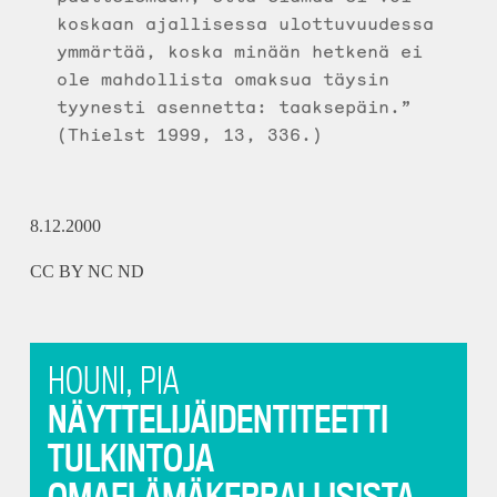
koskaan ajallisessa ulottuvuudessa
ymmärtää, koska minään hetkenä ei
ole mahdollista omaksua täysin
tyynesti asennetta: taaksepäin.”
(Thielst 1999, 13, 336.)
8.12.2000
CC BY NC ND
HOUNI, PIA
NÄYTTELIJÄIDENTITEETTI
TULKINTOJA
OMAELÄMÄKERRALLISISTA