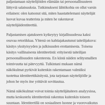
paljastamaan näyttelijöiden elämään tai persoonallisuuteen
liittyviä salaisuuksia. Tutkimukseni lähtökohta on ollut varsin
erilainen: olen katsonut sitä, miten haastattelemani näyttelijät
luovat kuvaa teatterista ja miten he rakentavat
näyttelijäidentiteettiä.
Paljastamisen ajatukseen kytkeytyy kirjallisuudessa kaksi
osuvaa retoriikkaa. Yhtenä on kahtiajakautunut taiteilijakuva:
käsitys yksityisyyden ja julkisuuden erottamisesta. Toisena
käsitys vaillinaisesta identiteetistä: erityisestä taiteilijan
persoonallisuuden rakenteesta. En kiistä näiden selitysmallien
toimivuutta tai pätevyyttä. Tulkintani mukaan nämä
näkökulmat pyrkivät kuitenkin rakentamaan valmiiksi
tuotettua identiteettikäsitystä, jota tarjotaan näyttelijöille ja
johon he myös itse yrittävät sovittautua.
Nämä näkökulmat voivat toimia näyttelijätaiteen analyysissa,
mutta keskustelu identiteetistä rakentuu kuitenkin toiseen
suuntaan. Identiteetillä on sosiaalinen luonne ja vuorovaikutus