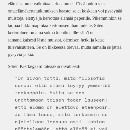
elämästämme vaikuttaa tarinaamme. Tässä onkin yksi
omaelämäkertatutkimuksen haaste: se ei koskaan voi pysäyttää
muistoja, elettyä ja kerrottua elämää paperille. Pikemminkin se
tarjoaa liikkumapintaa kertomisen ihanuudelle. Siten
kertominen on aina sukua identiteetille: siinä on
samanaikaisesti läsnä muistot, olemisen hetki ja katse
tulevaisuuteen. Se on liikkeessä olevaa, mutta samalla se jättää
pysyviä jälkiä.
Søren Kierkegaard toteaakin oivallisesti:
”On aivan totta, mitä filosofia
sanoo: että elämä täytyy ymmärtää
taaksepäin. Mutta se saa
unohtamaan toisen toden lauseen:
että elämä on elettävä eteenpäin.
Ja tämä lause, mitä tarkemmin se
ajatellaan loppuun asti, johtaa
päättelemään, että elämää ei voi