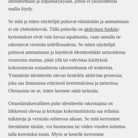
identiteettiään ja kilpailukykyään, johon ei yksiselitteistä
mallia löydy.
Se mitä ja miten näyttelijät puhuvat elämästään ja ammatistaan
ei ole yhdentekevää. Tällä puheella on
aktiivinen funktio
:
kertomukset eivät vain kuvaa tapahtumia, vaan samalla ne
rakentavat versioita todellisuudesta. Se miten näyttelijät
puhuvat ammatistaan ja käyttävät identiteettiään tarinoidensa
resurssina murtaa, pitää yllä tai vahvistaa käsityksiä
kokonaisesta sosiaalisesta rakennelmasta eli teatterista.
Ymmärrän identiteetin olevan henkilön aktiivista prosessia,
joka saa ilmiasunsa erityisesti kertomuksissa ja tarinoissa.
Olennaista on se, miten luemme näitä tarinoita.
Omaelämäkerrallinen puhe identiteetin rakentajana on
liikkeessä olevaa ja kertojan kokemushistoria saa erilaisia
tulkintoja ja versioita suhteessa aikaan. Se mitä kerromme
itsestämme tänään, voi huomenna tai viiden vuoden kuluttua
tulla kerrotuksi toisin. Myös se kenelle kerromme