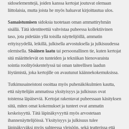
sidoselementtejä, joiden kanssa kertojat joutuvat olemaan
liittolaisia, mutta joista he myös haluavat kirjoittautua ulos.
Samaistumisen
sidoksia tuotetaan oman ammattiryhmän
sisällä. Tätä identiteettiä vahvistaa puheessa kollektiivinen
taso, jota pidetään yllä toisilla näyttelijöillä, ammatin
erityisyydellä, leikillä, julkisella arvostuksella ja julkisuudessa
olemisella.
Sisäinen laatu
tai persoonallinen tie, kuten kertojat
sitä määrittelevät on tunteiden ja tekniikan hienovaraista
sointia roolityöskentelyssä tai oman taiteellisen laadun
löytämistä, joka kertojille on avautunut käännekokemuksissa.
Tutkimusaineistoni osoittaa myös puhenäkökulmien kautta,
että näyttelijän ammatissa yksityisyys ja julkisuus ovat
toistensa läpäiseviä. Kertojat rakentavat puheessaan käsityksen
siitä, miten omat kokemukset ja tunteet ovat ammatin
keskeisyyttä. Tätä läpinäkyvyyttä myös arvostetaan
ihannenäyttelijöissä. Yksityisyys ja julkisuus tulee
läpinäkyväksi myös suhteessa yleisöön, sekä teatterissa että