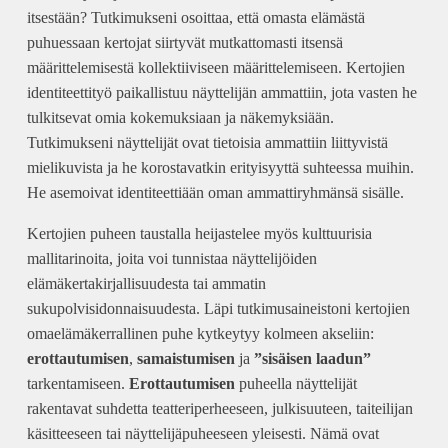
itsestään? Tutkimukseni osoittaa, että omasta elämästä
puhuessaan kertojat siirtyvät mutkattomasti itsensä
määrittelemisestä kollektiiviseen määrittelemiseen. Kertojien
identiteettityö paikallistuu näyttelijän ammattiin, jota vasten he
tulkitsevat omia kokemuksiaan ja näkemyksiään.
Tutkimukseni näyttelijät ovat tietoisia ammattiin liittyvistä
mielikuvista ja he korostavatkin erityisyyttä suhteessa muihin.
He asemoivat identiteettiään oman ammattiryhmänsä sisälle.
Kertojien puheen taustalla heijastelee myös kulttuurisia
mallitarinoita, joita voi tunnistaa näyttelijöiden
elämäkertakirjallisuudesta tai ammatin
sukupolvisidonnaisuudesta. Läpi tutkimusaineistoni kertojien
omaelämäkerrallinen puhe kytkeytyy kolmeen akseliin:
erottautumisen
,
samaistumisen
ja
”sisäisen laadun”
tarkentamiseen.
Erottautumisen
puheella näyttelijät
rakentavat suhdetta teatteriperheeseen, julkisuuteen, taiteilijan
käsitteeseen tai näyttelijäpuheeseen yleisesti. Nämä ovat