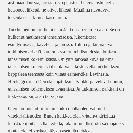
aistimaan tanssia, toisiaan, ympäristöä, he eivät istuneet ja
katsoneet liikettä, he olivat liikettä. Maailma näyttäytyi
toisenlaisena kuin aikaisemmin.
Tutkiminen on kuulunut elämääni usean vuoden ajan. Se on
kulkenut matkassani tanssimisessa, lukemisessa,
esiintymisessä, kävelyllä ja unessa. Tahma ja kuona ovat
tutkimisen eritettä, kun on kyse ruumiillisuudesta, ihmisen
tanssimisen kokemuksista. On yhtä tärkeää kuvailla oma
tanssimisen kokemus tai elokuva ja keskustella tutkimuksen
kappaleen teemasta kuin viitata esimerkiksi Levinasin,
Heideggerin tai Derridan ajatuksiin. Kaikki palvelevat ilmiön,
tanssimisen kokemuksen avaamista. Ja tutkimisen paikkani on
liikkeessä: kirjoitan tanssijana.
Olen kuunnellut ruumiini kaikua, jolla olen valinnut
viitekirjallisuuden. Ennen kaikkea olen yrittänyt kirjoittaa
lihasta, kirjoittaa sillä tiedolla, joka ruumiillisuudessa majailee,
mutta joka ei koskaan täysin asetu tiedetyksi.