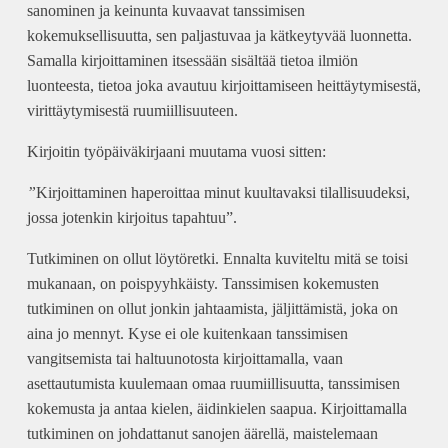
sanominen ja keinunta kuvaavat tanssimisen
kokemuksellisuutta, sen paljastuvaa ja kätkeytyvää luonnetta.
Samalla kirjoittaminen itsessään sisältää tietoa ilmiön
luonteesta, tietoa joka avautuu kirjoittamiseen heittäytymisestä,
virittäytymisestä ruumiillisuuteen.
Kirjoitin työpäiväkirjaani muutama vuosi sitten:
”
Kirjoittaminen haperoittaa minut kuultavaksi tilallisuudeksi,
jossa jotenkin kirjoitus tapahtuu”.
Tutkiminen on ollut löytöretki. Ennalta kuviteltu mitä se toisi
mukanaan, on poispyyhkäisty. Tanssimisen kokemusten
tutkiminen on ollut jonkin jahtaamista, jäljittämistä, joka on
aina jo mennyt. Kyse ei ole kuitenkaan tanssimisen
vangitsemista tai haltuunotosta kirjoittamalla, vaan
asettautumista kuulemaan omaa ruumiillisuutta, tanssimisen
kokemusta ja antaa kielen, äidinkielen saapua. Kirjoittamalla
tutkiminen on johdattanut sanojen äärellä, maistelemaan