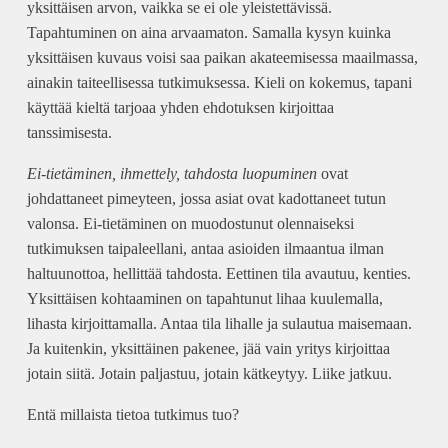
yksittäisen arvon, vaikka se ei ole yleistettävissä.
Tapahtuminen on aina arvaamaton. Samalla kysyn kuinka
yksittäisen kuvaus voisi saa paikan akateemisessa maailmassa,
ainakin taiteellisessa tutkimuksessa. Kieli on kokemus, tapani
käyttää kieltä tarjoaa yhden ehdotuksen kirjoittaa
tanssimisesta.
Ei-tietäminen, ihmettely, tahdosta luopuminen
ovat
johdattaneet pimeyteen, jossa asiat ovat kadottaneet tutun
valonsa. Ei-tietäminen on muodostunut olennaiseksi
tutkimuksen taipaleellani, antaa asioiden ilmaantua ilman
haltuunottoa, hellittää tahdosta. Eettinen tila avautuu, kenties.
Yksittäisen kohtaaminen on tapahtunut lihaa kuulemalla,
lihasta kirjoittamalla. Antaa tila lihalle ja sulautua maisemaan.
Ja kuitenkin, yksittäinen pakenee, jää vain yritys kirjoittaa
jotain siitä. Jotain paljastuu, jotain kätkeytyy. Liike jatkuu.
Entä millaista tietoa tutkimus tuo?