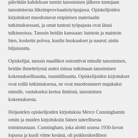
päivittäin kahdeksan tunnin tanssimisen jälkeen tuntojaan
tanssimisesta liikeimprovisaatiotyöpajassa. Opiskelijoiden
kirjoitukset muodostavat empiirisen materiaalin
tutkimuksessani, ja omat tuntoni työpajasta ovat läsnä
tulkinnoissa. Tanssin heidän kanssaan: haistoin ja maistoin
hien, kosketin polvea, kuulin huokaukset ja naurut; aistin
hiljaisuutta.
Opiskelijat, tanssin maallikot outouttivat minulle tanssimisen,
heidän ihmettelynsä auttoi minua tutkimaan tanssimisen
kokemuksellisuutta, ruumiillisuutta. Opiskelijoiden kirjoitukset
ovat esillä tutkimuksessa, ne ovat muodostuneet majakaksi
minulle, vastukseksi kertoa ilmiöstä, tanssimisen
kokemuksesta.
Heijastelen opiskelijoiden kirjoituksia Merce Cunninghamin
omiin ja muiden kirjoituksiin hänen taiteellisesta
toiminnastaan. Cunningham, joka aloitti uransa 1930-luvun
lopussa ja kuoli viime kesänä, oli poikkeuksellinen