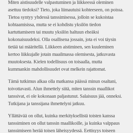
Miten aistisuudelle valpastuminen ja liikkeessä oleminen
asettuu tiedoksi? Tieto, joka liimautuisi kohteeseen, on poissa.
Tietoa syntyy yhdessä tanssimisessa, jolloin se kukoistaa
kohtaamisissa, mutta se ei kohdistu yksilön tiedon
kartuttamiseen tai muutu yksilön haltuun eheäksi
kokonaisuudeksi. Olla osallisena jossain, jota ei voi täysin
tietää tai määritellä. Liikkeen aistiminen, sen kuuleminen
kertoo liikkujalle jotain maailmassa olemisesta, jatkuvasta
muutoksesta. Kielen todellisuus on toisaalla, mutta
kummankin mahdollisuudet ovat melkein rajattomat.
Tämä tutkimus alkaa olla matkansa päässä minun osaltani,
toivottavasti. Alun ihmettely siitä, miten tanssin maallikot
tanssivat, ei ole kokonaan paljastunut. Salaisuus jää, onneksi.
Tutkijana ja tanssijana ihmettelyni jatkuu.
Yllättävää on ollut, kuinka merkityksellistä toisten kanssa
tanssiminen on ollut tanssin maallikoille, ja kuinka valppaus
tanssimiseen herää toisen läheisyydessä. Eettisyys toiseen