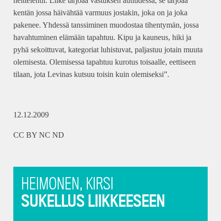
heittelehtii. Liike tarjoaa vastuksen autiudessa, se tarjoaa
kentän jossa häivähtää varmuus jostakin, joka on ja joka
pakenee. Yhdessä tanssiminen muodostaa tihentymän, jossa
havahtuminen elämään tapahtuu. Kipu ja kauneus, hiki ja
pyhä sekoittuvat, kategoriat luhistuvat, paljastuu jotain muuta
olemisesta. Olemisessa tapahtuu kurotus toisaalle, eettiseen
tilaan, jota Levinas kutsuu toisin kuin olemiseksi”.
12.12.2009
CC BY NC ND
HEIMONEN, KIRSI
SUKELLUS LIIKKEESEEN