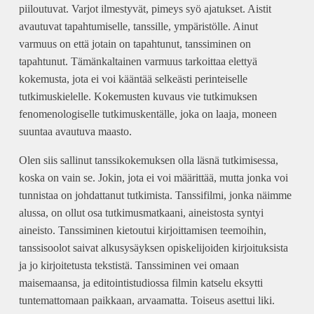
piiloutuvat. Varjot ilmestyvät, pimeys syö ajatukset. Aistit
avautuvat tapahtumiselle, tanssille, ympäristölle. Ainut
varmuus on että jotain on tapahtunut, tanssiminen on
tapahtunut. Tämänkaltainen varmuus tarkoittaa elettyä
kokemusta, jota ei voi kääntää selkeästi perinteiselle
tutkimuskielelle. Kokemusten kuvaus vie tutkimuksen
fenomenologiselle tutkimuskentälle, joka on laaja, moneen
suuntaa avautuva maasto.
Olen siis sallinut tanssikokemuksen olla läsnä tutkimisessa,
koska on vain se. Jokin, jota ei voi määrittää, mutta jonka voi
tunnistaa on johdattanut tutkimista. Tanssifilmi, jonka näimme
alussa, on ollut osa tutkimusmatkaani, aineistosta syntyi
aineisto. Tanssiminen kietoutui kirjoittamisen teemoihin,
tanssisoolot saivat alkusysäyksen opiskelijoiden kirjoituksista
ja jo kirjoitetusta tekstistä. Tanssiminen vei omaan
maisemaansa, ja editointistudiossa filmin katselu eksytti
tuntemattomaan paikkaan, arvaamatta. Toiseus asettui liki.