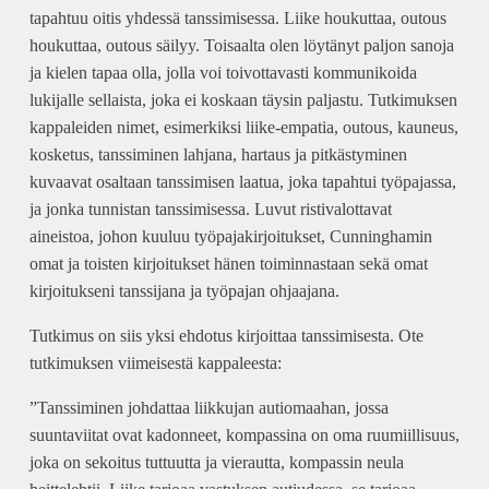
tapahtuu oitis yhdessä tanssimisessa. Liike houkuttaa, outous
houkuttaa, outous säilyy. Toisaalta olen löytänyt paljon sanoja
ja kielen tapaa olla, jolla voi toivottavasti kommunikoida
lukijalle sellaista, joka ei koskaan täysin paljastu. Tutkimuksen
kappaleiden nimet, esimerkiksi liike-empatia, outous, kauneus,
kosketus, tanssiminen lahjana, hartaus ja pitkästyminen
kuvaavat osaltaan tanssimisen laatua, joka tapahtui työpajassa,
ja jonka tunnistan tanssimisessa. Luvut ristivalottavat
aineistoa, johon kuuluu työpajakirjoitukset, Cunninghamin
omat ja toisten kirjoitukset hänen toiminnastaan sekä omat
kirjoitukseni tanssijana ja työpajan ohjaajana.
Tutkimus on siis yksi ehdotus kirjoittaa tanssimisesta. Ote
tutkimuksen viimeisestä kappaleesta:
”Tanssiminen johdattaa liikkujan autiomaahan, jossa
suuntaviitat ovat kadonneet, kompassina on oma ruumiillisuus,
joka on sekoitus tuttuutta ja vierautta, kompassin neula