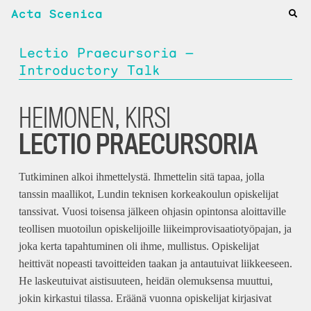
Acta Scenica
Lectio Praecursoria —
Introductory Talk
HEIMONEN, KIRSI
LECTIO PRAECURSORIA
Tutkiminen alkoi ihmettelystä. Ihmettelin sitä tapaa, jolla
tanssin maallikot, Lundin teknisen korkeakoulun opiskelijat
tanssivat. Vuosi toisensa jälkeen ohjasin opintonsa aloittaville
teollisen muotoilun opiskelijoille liikeimprovisaatiotyöpajan, ja
joka kerta tapahtuminen oli ihme, mullistus. Opiskelijat
heittivät nopeasti tavoitteiden taakan ja antautuivat liikkeeseen.
He laskeutuivat aistisuuteen, heidän olemuksensa muuttui,
jokin kirkastui tilassa. Eräänä vuonna opiskelijat kirjasivat