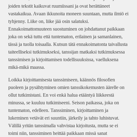
joiden tekstit kaikuvat ruumiissani ja ovat herättäneet
vastakaikua. Avaan ikkunoita moneen suuntaan, mutta ilmiö ei
tyhjenny. Liike on, liike jää osin salatuksi.
Ennakoimattomuuteen suostuminen on johdattanut paikkaan
joka on sekä tuttu että tuntematon, erilainen ja samanlainen,
tässä ja tuolla toisaalla. Kutsun tätä ennakoimatonta taivallusta
taiteelliseksi tutkimukseksi, tanssijan matkaksi tutkimuksessa
tanssimisen ja kirjoittamisen todellisuuksissa, vaelluksena
mikä-mikä maassa.
Loikka kirjoittamisesta tanssimiseen, käännös filosofien
puoleen ja pysähtyminen omien tanssikokemusten äärelle on
ollut tutkimistani. En voi enkä halua etääntyä liikkeestä
minussa, se kuuluu tutkimiseeni. Seison paikassa, joka on
tuntematon, edelleen. Tanssiminen, kirjoittaminen ja
lukeminen vetävät eri suuntiin, järkeily ja tahto luhistuvat.
Välillä yritän tanssimalla vahvistaa kirjoitusta, mutta se ei
toimi niin, tanssiminen heittää paikkaan missä sanat