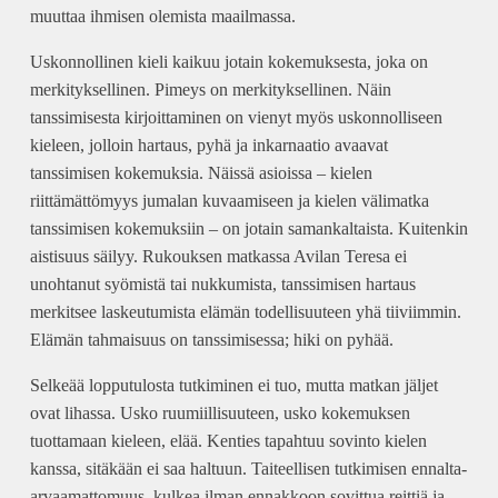
muuttaa ihmisen olemista maailmassa.
Uskonnollinen kieli kaikuu jotain kokemuksesta, joka on
merkityksellinen. Pimeys on merkityksellinen. Näin
tanssimisesta kirjoittaminen on vienyt myös uskonnolliseen
kieleen, jolloin hartaus, pyhä ja inkarnaatio avaavat
tanssimisen kokemuksia. Näissä asioissa – kielen
riittämättömyys jumalan kuvaamiseen ja kielen välimatka
tanssimisen kokemuksiin – on jotain samankaltaista. Kuitenkin
aistisuus säilyy. Rukouksen matkassa Avilan Teresa ei
unohtanut syömistä tai nukkumista, tanssimisen hartaus
merkitsee laskeutumista elämän todellisuuteen yhä tiiviimmin.
Elämän tahmaisuus on tanssimisessa; hiki on pyhää.
Selkeää lopputulosta tutkiminen ei tuo, mutta matkan jäljet
ovat lihassa. Usko ruumiillisuuteen, usko kokemuksen
tuottamaan kieleen, elää. Kenties tapahtuu sovinto kielen
kanssa, sitäkään ei saa haltuun. Taiteellisen tutkimisen ennalta-
arvaamattomuus, kulkea ilman ennakkoon sovittua reittiä ja