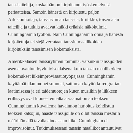
tanssitaiteilija, koska hän on kirjoittanut työskentelynsä
periaatteista. Samoin hänestä on kirjoitettu paljon.
Arkistonhoitaja, tanssiryhmän tanssija, kriitikko, toisen alan
taiteilija ja tutkija avaavat kaikki erilaisia näkökulmia
Cunninghamin työhön. Näin Cunningahamin omia ja hänestä
kirjoitettuja tekstejä verrataan tanssin maallikoiden
kirjoituksiin tanssimisen kokemuksista.
Amerikkalaisen tanssiryhmän toiminta, varsinkin tanssijoiden
asema avautuu hyvin toisenlaisena kuin tanssin maallikoiden
kokemukset liikeimprovisaatiotyöpajassa. Cunninghamin
käyttämät tilan monet suunnat, sattuman käyttö koreografian
laatimisessa ja eri taidemuotojen kuten musiikin ja liikkeen
erillisyys ovat luoneet ennalta arvaamattoman teoksen.
Cunninghamin kuvailema havainnon harjoitus kohdistuu
teoksen katsojiin, haaste tanssijoille on ollut tanssia mestarin
määrittämällä tavalla ainoastaan liike. Cunningham ei
improvisoinut. Tutkimuksessani tanssin maallikot antautuivat