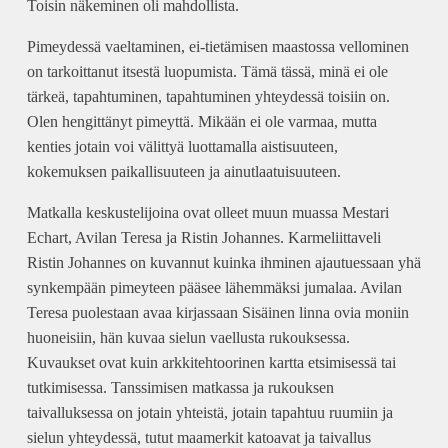
Toisin näkeminen oli mahdollista.
Pimeydessä vaeltaminen, ei-tietämisen maastossa vellominen
on tarkoittanut itsestä luopumista. Tämä tässä, minä ei ole
tärkeä, tapahtuminen, tapahtuminen yhteydessä toisiin on.
Olen hengittänyt pimeyttä. Mikään ei ole varmaa, mutta
kenties jotain voi välittyä luottamalla aistisuuteen,
kokemuksen paikallisuuteen ja ainutlaatuisuuteen.
Matkalla keskustelijoina ovat olleet muun muassa Mestari
Echart, Avilan Teresa ja Ristin Johannes. Karmeliittaveli
Ristin Johannes on kuvannut kuinka ihminen ajautuessaan yhä
synkempään pimeyteen pääsee lähemmäksi jumalaa. Avilan
Teresa puolestaan avaa kirjassaan Sisäinen linna ovia moniin
huoneisiin, hän kuvaa sielun vaellusta rukouksessa.
Kuvaukset ovat kuin arkkitehtoorinen kartta etsimisessä tai
tutkimisessa. Tanssimisen matkassa ja rukouksen
taivalluksessa on jotain yhteistä, jotain tapahtuu ruumiin ja
sielun yhteydessä, tutut maamerkit katoavat ja taivallus