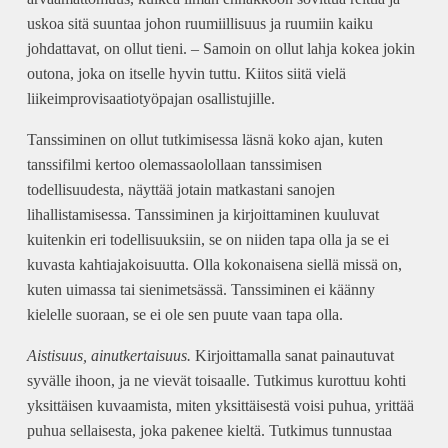
uskoa sitä suuntaa johon ruumiillisuus ja ruumiin kaiku
johdattavat, on ollut tieni. – Samoin on ollut lahja kokea jokin
outona, joka on itselle hyvin tuttu. Kiitos siitä vielä
liikeimprovisaatiotyöpajan osallistujille.
Tanssiminen on ollut tutkimisessa läsnä koko ajan, kuten
tanssifilmi kertoo olemassaolollaan tanssimisen
todellisuudesta, näyttää jotain matkastani sanojen
lihallistamisessa. Tanssiminen ja kirjoittaminen kuuluvat
kuitenkin eri todellisuuksiin, se on niiden tapa olla ja se ei
kuvasta kahtiajakoisuutta. Olla kokonaisena siellä missä on,
kuten uimassa tai sienimetsässä. Tanssiminen ei käänny
kielelle suoraan, se ei ole sen puute vaan tapa olla.
Aistisuus, ainutkertaisuus.
Kirjoittamalla sanat painautuvat
syvälle ihoon, ja ne vievät toisaalle. Tutkimus kurottuu kohti
yksittäisen kuvaamista, miten yksittäisestä voisi puhua, yrittää
puhua sellaisesta, joka pakenee kieltä. Tutkimus tunnustaa