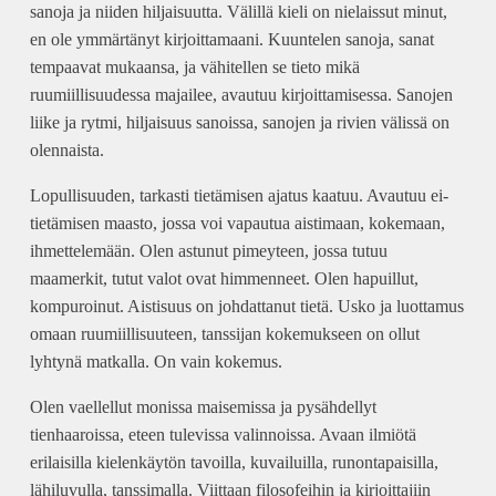
sanoja ja niiden hiljaisuutta. Välillä kieli on nielaissut minut,
en ole ymmärtänyt kirjoittamaani. Kuuntelen sanoja, sanat
tempaavat mukaansa, ja vähitellen se tieto mikä
ruumiillisuudessa majailee, avautuu kirjoittamisessa. Sanojen
liike ja rytmi, hiljaisuus sanoissa, sanojen ja rivien välissä on
olennaista.
Lopullisuuden, tarkasti tietämisen ajatus kaatuu. Avautuu ei-
tietämisen maasto, jossa voi vapautua aistimaan, kokemaan,
ihmettelemään. Olen astunut pimeyteen, jossa tutuu
maamerkit, tutut valot ovat himmenneet. Olen hapuillut,
kompuroinut. Aistisuus on johdattanut tietä. Usko ja luottamus
omaan ruumiillisuuteen, tanssijan kokemukseen on ollut
lyhtynä matkalla. On vain kokemus.
Olen vaellellut monissa maisemissa ja pysähdellyt
tienhaaroissa, eteen tulevissa valinnoissa. Avaan ilmiötä
erilaisilla kielenkäytön tavoilla, kuvailuilla, runontapaisilla,
lähiluvulla, tanssimalla. Viittaan filosofeihin ja kirjoittajiin