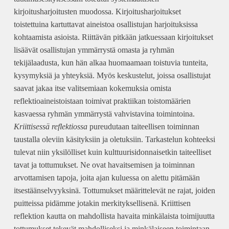
kirjoitusharjoitusten muodossa. Kirjoitusharjoitukset
toistettuina kartuttavat aineistoa osallistujan harjoituksissa
kohtaamista asioista. Riittävän pitkään jatkuessaan kirjoitukset
lisäävät osallistujan ymmärrystä omasta ja ryhmän
tekijälaadusta, kun hän alkaa huomaamaan toistuvia tunteita,
kysymyksiä ja yhteyksiä. Myös keskustelut, joissa osallistujat
saavat jakaa itse valitsemiaan kokemuksia omista
reflektioaineistoistaan toimivat praktiikan toistomäärien
kasvaessa ryhmän ymmärrystä vahvistavina toimintoina.
Kriittisessä reflektiossa
pureudutaan taiteellisen toiminnan
taustalla oleviin käsityksiin ja oletuksiin. Tarkastelun kohteeksi
tulevat niin yksilölliset kuin kulttuurisidonnaisetkin taiteelliset
tavat ja tottumukset. Ne ovat havaitsemisen ja toiminnan
arvottamisen tapoja, joita ajan kuluessa on alettu pitämään
itsestäänselvyyksinä. Tottumukset määrittelevät ne rajat, joiden
puitteissa pidämme jotakin merkityksellisenä. Kriittisen
reflektion kautta on mahdollista havaita minkälaista toimijuutta
tottumukset tekevät mahdolliseksi ja minkälaiseen toimintaan