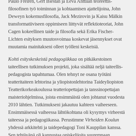
Paulo Freiren, Gert Biestan ja Eeva Anttilan teoreettis-
filosofinen työ toiminnan ja kohtaamisen ajattelijoina, John
Deweyn kokemusfilosofia, Jack Mezirovin ja Kaisu Mälkin
transformatiiviseen oppimiseen liittyvät reflektioteoriat, John
Cagen kokeellinen taide ja filosofia sekä Erika Fischer-
Lichten esityksen muutosvoimaa koskevat jäsennykset ovat
muutamia mainitakseni olleet työlleni keskeisiä.
Kohti esityskeskeistä pedagogiikkaa
on pitkäkestoinen
taiteellisen tutkimuksen projekti, joka sisältää neljä taiteellis-
pedagogista tapahtumaa. Olen tehnyt ne osana työtäni
teatteritaiteen lehtorina ja yliopistonlehtorina Taideyliopiston
Teatterikorkeakoulussa teatteriopettajan ja tanssinopettajan
maisteriohjelmissa, joista ensimmäistä olen johtanut vuodesta
2010 lähtien. Tutkimukseni jakautuu kahteen vaiheeseen.
Ensimmäisessä vaiheessa lähtökohtana oli kysymys virheestä
taiteessa ja pedagogiikassa. Perustimme
Virheiden Koulun
yhdessä arkkitehti ja taidepedagogi Toni Kauppilan kanssa
.
Sen tehtävänä oli kannustaa opiskelijoita suurempaan