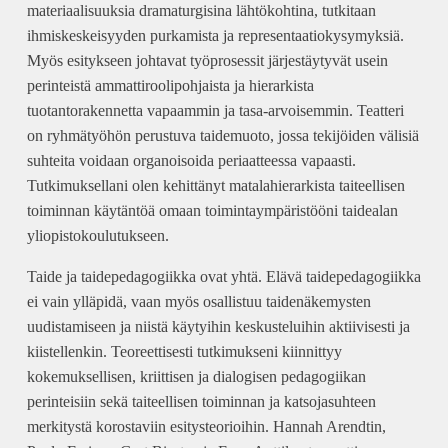
materiaalisuuksia dramaturgisina lähtökohtina, tutkitaan
ihmiskeskeisyyden purkamista ja representaatiokysymyksiä.
Myös esitykseen johtavat työprosessit järjestäytyvät usein
perinteistä ammattiroolipohjaista ja hierarkista
tuotantorakennetta vapaammin ja tasa-arvoisemmin. Teatteri
on ryhmätyöhön perustuva taidemuoto, jossa tekijöiden välisiä
suhteita voidaan organoisoida periaatteessa vapaasti.
Tutkimuksellani olen kehittänyt matalahierarkista taiteellisen
toiminnan käytäntöä omaan toimintaympäristööni taidealan
yliopistokoulutukseen.
Taide ja taidepedagogiikka ovat yhtä. Elävä taidepedagogiikka
ei vain ylläpidä, vaan myös osallistuu taidenäkemysten
uudistamiseen ja niistä käytyihin keskusteluihin aktiivisesti ja
kiistellenkin. Teoreettisesti tutkimukseni kiinnittyy
kokemuksellisen, kriittisen ja dialogisen pedagogiikan
perinteisiin sekä taiteellisen toiminnan ja katsojasuhteen
merkitystä korostaviin esitysteorioihin. Hannah Arendtin,