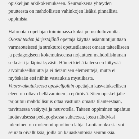
opiskelijan arkikokemukseen. Seurauksena yhteyden
puutteesta on mahdollisten vahinkojen lisäksi pinnallista
oppimista.
Hahmotan opettajan toiminnassa kaksi perusulottuvuutta.
Olosuhteiden järjestäjänä
opettaja käyttää asiantuntijuuttaan
varmaotteisesti ja strukturoi opetustilanteet omaan taiteelliseen
ja pedagogiseen kokemukseensa nojautuen mahdollisimman
selkeästi ja läpinäkyvästi. Hän ei kiellä taiteeseen liittyvää
arvoituksellisuutta ja ei-tietämisen elementtejä, mutta ei
myöskään etsi niihin vastauksia mystiikasta.
Vuorovaikutuksessa opiskelijoihin
opettajan kasvatuksellisen
eleen on oltava hellävarainen ja epäröivä. Siten opiskelijalle
tarjoutuu mahdollisuus ottaa vastuuta omasta tilanteestaan,
tarvittaessa vetäytyä ja neuvotella. Taiteen oppiminen tapahtuu
luottavaisessa pedagogisessa suhteessa, jossa nähdyksi
tuleminen on molemminpuolinen lahja. Luottamuksesta voi
seurata oivalluksia, joilla on kauaskantoisia seurauksia.