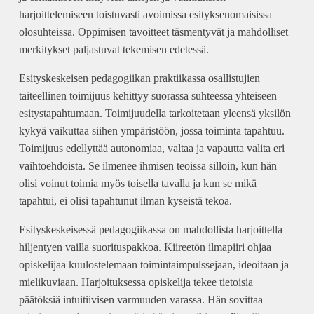
harjoittelemiseen toistuvasti avoimissa esityksenomaisissa
olosuhteissa. Oppimisen tavoitteet täsmentyvät ja mahdolliset
merkitykset paljastuvat tekemisen edetessä.
Esityskeskeisen pedagogiikan praktiikassa osallistujien
taiteellinen toimijuus kehittyy suorassa suhteessa yhteiseen
esitystapahtumaan. Toimijuudella tarkoitetaan yleensä yksilön
kykyä vaikuttaa siihen ympäristöön, jossa toiminta tapahtuu.
Toimijuus edellyttää autonomiaa, valtaa ja vapautta valita eri
vaihtoehdoista. Se ilmenee ihmisen teoissa silloin, kun hän
olisi voinut toimia myös toisella tavalla ja kun se mikä
tapahtui, ei olisi tapahtunut ilman kyseistä tekoa.
Esityskeskeisessä pedagogiikassa on mahdollista harjoittella
hiljentyen vailla suorituspakkoa. Kiireetön ilmapiiri ohjaa
opiskelijaa kuulostelemaan toimintaimpulssejaan, ideoitaan ja
mielikuviaan. Harjoituksessa opiskelija tekee tietoisia
päätöksiä intuitiivisen varmuuden varassa. Hän sovittaa