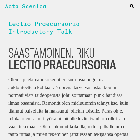
Acta Scenica
Lectio Praecursoria —
Introductory Talk
SAASTAMOINEN, RIKU
LECTIO PRAECURSORIA
Olen läpi elämäni kokenut eri suuruisia ongelmia
auktoriteetteja kohtaan. Nuorena tarve vastustaa koulun
normatiivista taideopetusta johti soittamaan punk-bandissa
ilman osaamista. Remontit olen mieluummin tehnyt itse, kuin
tilannut palveluita ja maksanut jollekin toiselle. Paras ohje,
minkä olen saanut työkalut lattialle levitettyäni, on ollut: ala
vaan tekemään. Olen halunnut kokeilla, miten pitkälle oma
tahto riittää ja miten tekeminen jatkuessaan tekijäänsä opettaa.