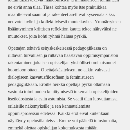
ne eivät anna tilaa. Tässä kohtaa myös itse praktiikkaa
määrittelevät säännöt ja rakenteet asettuvat kyseenalaisiksi,
neuvoteltaviksi ja kollektiivisesti muutettaviksi. Ymmärryksen
lisääntyminen kriittisen reflektion kautta tekee näkyväksi ne
muutokset, joita kohti ryhmä haluaa pyrkiä.
Opettajan tehtävä esityskeskeisessä pedagogiikassa on
riittävän turvallisen ja riittävän haastavan oppimisympäristön
rakentaminen jokaisen opiskelijan yksilölliset ominaisuudet
huomioon ottaen. Opettajakäsitykseni nojaakin vahvasti
dialogiseen kasvatusfilosofiaan ja feministiseen
pedagogiikkaan. Eroille herkkä opettaja pyrkii ottamaan
vastuuta toimijuuden kehittymisestä tukemalla opiskelijoiden
itsetiedostusta ja esiin astumista. Se vaatii tilan luovuttamista
erilaisille näkemyksille ja sen kannattelemista
oppimisprosessin edetessä. Kaikki erot eivät kuitenkaan
näyttäydy opetustilanteissa. Emme voi päätellä tutustumatta,
emmekä olettaa opiskelijan kokemuksesta mitään