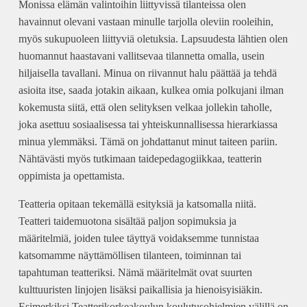
Monissa elämän valintoihin liittyvissä tilanteissa olen
havainnut olevani vastaan minulle tarjolla oleviin rooleihin,
myös sukupuoleen liittyviä oletuksia. Lapsuudesta lähtien olen
huomannut haastavani vallitsevaa tilannetta omalla, usein
hiljaisella tavallani. Minua on riivannut halu päättää ja tehdä
asioita itse, saada jotakin aikaan, kulkea omia polkujani ilman
kokemusta siitä, että olen selityksen velkaa jollekin taholle,
joka asettuu sosiaalisessa tai yhteiskunnallisessa hierarkiassa
minua ylemmäksi. Tämä on johdattanut minut taiteen pariin.
Nähtävästi myös tutkimaan taidepedagogiikkaa, teatterin
oppimista ja opettamista.
Teatteria opitaan tekemällä esityksiä ja katsomalla niitä.
Teatteri taidemuotona sisältää paljon sopimuksia ja
määritelmiä, joiden tulee täyttyä voidaksemme tunnistaa
katsomamme näyttämöllisen tilanteen, toiminnan tai
tapahtuman teatteriksi. Nämä määritelmät ovat suurten
kulttuuristen linjojen lisäksi paikallisia ja hienoisyisiäkin.
Esimerkiksi Teatterikorkeakoulun koulutusohjelmien välillä on