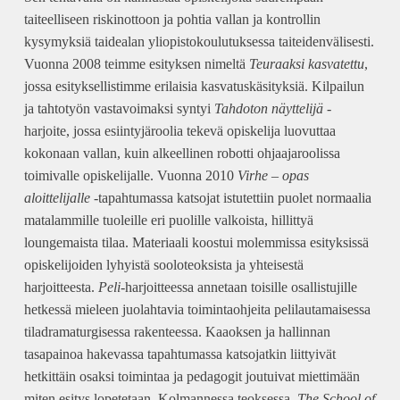
taiteelliseen riskinottoon ja pohtia vallan ja kontrollin
kysymyksiä taidealan yliopistokoulutuksessa taiteidenvälisesti.
Vuonna 2008 teimme esityksen nimeltä
Teuraaksi kasvatettu
,
jossa esityksellistimme erilaisia kasvatuskäsityksiä. Kilpailun
ja tahtotyön vastavoimaksi syntyi
Tahdoton näyttelijä
-
harjoite, jossa esiintyjäroolia tekevä opiskelija luovuttaa
kokonaan vallan, kuin alkeellinen robotti ohjaajaroolissa
toimivalle opiskelijalle. Vuonna 2010
Virhe – opas
aloittelijalle
-tapahtumassa katsojat istutettiin puolet normaalia
matalammille tuoleille eri puolille valkoista, hillittyä
loungemaista tilaa. Materiaali koostui molemmissa esityksissä
opiskelijoiden lyhyistä sooloteoksista ja yhteisestä
harjoitteesta.
Peli
-harjoitteessa annetaan toisille osallistujille
hetkessä mieleen juolahtavia toimintaohjeita pelilautamaisessa
tiladramaturgisessa rakenteessa. Kaaoksen ja hallinnan
tasapainoa hakevassa tapahtumassa katsojatkin liittyivät
hetkittäin osaksi toimintaa ja pedagogit joutuivat miettimään
miten esitys lopetetaan. Kolmannessa teoksessa,
The School of