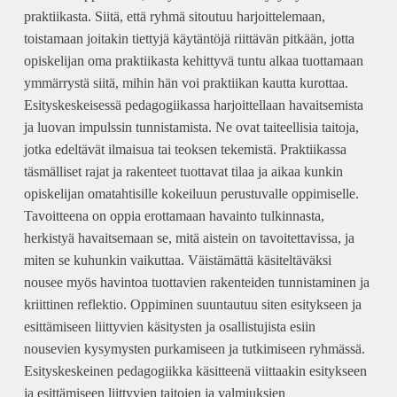
praktiikasta. Siitä, että ryhmä sitoutuu harjoittelemaan,
toistamaan joitakin tiettyjä käytäntöjä riittävän pitkään, jotta
opiskelijan oma praktiikasta kehittyvä tuntu alkaa tuottamaan
ymmärrystä siitä, mihin hän voi praktiikan kautta kurottaa.
Esityskeskeisessä pedagogiikassa harjoittellaan havaitsemista
ja luovan impulssin tunnistamista. Ne ovat taiteellisia taitoja,
jotka edeltävät ilmaisua tai teoksen tekemistä. Praktiikassa
täsmälliset rajat ja rakenteet tuottavat tilaa ja aikaa kunkin
opiskelijan omatahtisille kokeiluun perustuvalle oppimiselle.
Tavoitteena on oppia erottamaan havainto tulkinnasta,
herkistyä havaitsemaan se, mitä aistein on tavoitettavissa, ja
miten se kuhunkin vaikuttaa. Väistämättä käsiteltäväksi
nousee myös havintoa tuottavien rakenteiden tunnistaminen ja
kriittinen reflektio. Oppiminen suuntautuu siten esitykseen ja
esittämiseen liittyvien käsitysten ja osallistujista esiin
nousevien kysymysten purkamiseen ja tutkimiseen ryhmässä.
Esityskeskeinen pedagogiikka käsitteenä viittaakin esitykseen
ja esittämiseen liittyvien taitojen ja valmiuksien