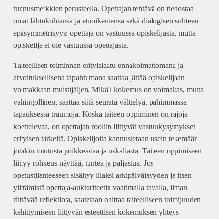
tunnusmerkkien perusteella. Opettajan tehtävä on tiedostaa
omat lähtökohtansa ja etuoikeutensa sekä dialogisen suhteen
epäsymmetrisyys: opettaja on vastuussa opiskelijasta, mutta
opiskelija ei ole vastuussa opettajasta.
Taiteellisen toiminnan erityislaatu ennakoimattomana ja
arvoituksellisena tapahtumana saattaa jättää opiskelijaan
voimakkaan muistijäljen. Mikäli kokemus on voimakas, mutta
vahingollinen, saattaa siitä seurata välttelyä, pahimmassa
tapauksessa traumoja. Koska taiteen oppiminen on rajoja
koettelevaa, on opettajan rooliin liittyvät vastuukysymykset
erityisen tärkeitä. Opiskelijoita kannustetaan usein tekemään
jotakin totutusta poikkeavaa ja uskaliasta. Taiteen oppimiseen
liittyy rohkeus näyttää, tuntea ja paljastua. Jos
opetustilanteeseen sisältyy liiaksi arkipäiväisyyden ja itsen
ylittämistä opettaja-auktoriteetin vaatimalla tavalla, ilman
riittävää reflektiota, saatetaan ohittaa taiteelliseen toimijuuden
kehittymiseen liittyvän esteettisen kokemuksen yhteys