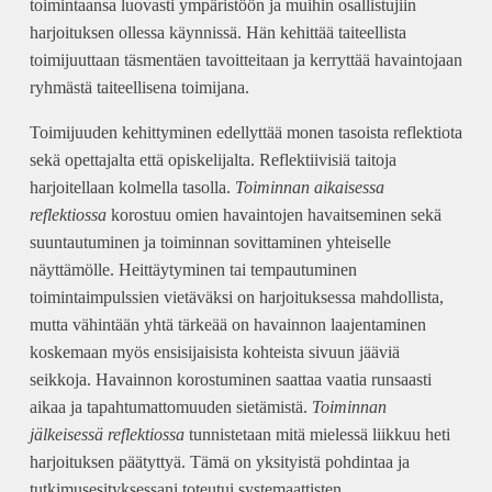
toimintaansa luovasti ympäristöön ja muihin osallistujiin
harjoituksen ollessa käynnissä. Hän kehittää taiteellista
toimijuuttaan täsmentäen tavoitteitaan ja kerryttää havaintojaan
ryhmästä taiteellisena toimijana.
Toimijuuden kehittyminen edellyttää monen tasoista reflektiota
sekä opettajalta että opiskelijalta. Reflektiivisiä taitoja
harjoitellaan kolmella tasolla.
Toiminnan aikaisessa
reflektiossa
korostuu omien havaintojen havaitseminen sekä
suuntautuminen ja toiminnan sovittaminen yhteiselle
näyttämölle. Heittäytyminen tai tempautuminen
toimintaimpulssien vietäväksi on harjoituksessa mahdollista,
mutta vähintään yhtä tärkeää on havainnon laajentaminen
koskemaan myös ensisijaisista kohteista sivuun jääviä
seikkoja. Havainnon korostuminen saattaa vaatia runsaasti
aikaa ja tapahtumattomuuden sietämistä.
Toiminnan
jälkeisessä reflektiossa
tunnistetaan mitä mielessä liikkuu heti
harjoituksen päätyttyä. Tämä on yksityistä pohdintaa ja
tutkimusesityksessani toteutui systemaattisten