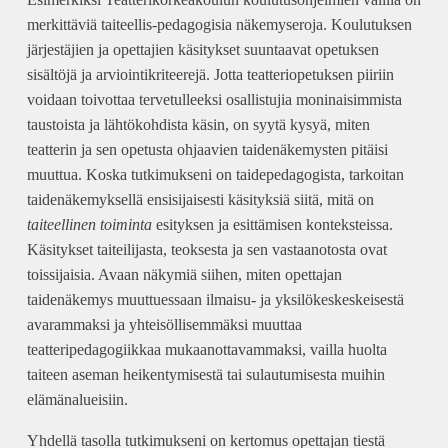
merkittäviä taiteellis-pedagogisia näkemyseroja. Koulutuksen
järjestäjien ja opettajien käsitykset suuntaavat opetuksen
sisältöjä ja arviointikriteerejä. Jotta teatteriopetuksen piiriin
voidaan toivottaa tervetulleeksi osallistujia moninaisimmista
taustoista ja lähtökohdista käsin, on syytä kysyä, miten
teatterin ja sen opetusta ohjaavien taidenäkemysten pitäisi
muuttua. Koska tutkimukseni on taidepedagogista, tarkoitan
taidenäkemyksellä ensisijaisesti käsityksiä siitä, mitä on
taiteellinen toiminta
esityksen ja esittämisen konteksteissa.
Käsitykset taiteilijasta, teoksesta ja sen vastaanotosta ovat
toissijaisia. Avaan näkymiä siihen, miten opettajan
taidenäkemys muuttuessaan ilmaisu- ja yksilökeskeskeisestä
avarammaksi ja yhteisöllisemmäksi muuttaa
teatteripedagogiikkaa mukaanottavammaksi, vailla huolta
taiteen aseman heikentymisestä tai sulautumisesta muihin
elämänalueisiin.
Yhdellä tasolla tutkimukseni on kertomus opettajan tiestä