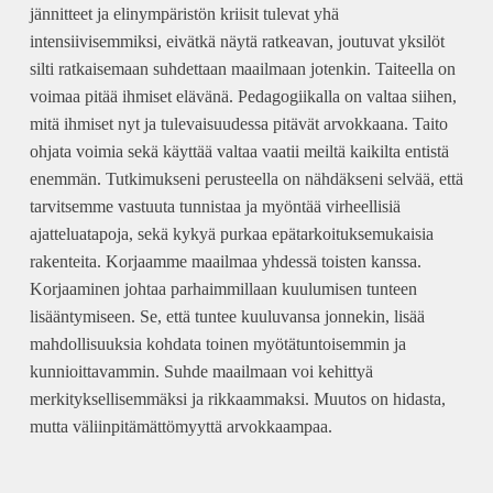
jännitteet ja elinympäristön kriisit tulevat yhä
intensiivisemmiksi, eivätkä näytä ratkeavan, joutuvat yksilöt
silti ratkaisemaan suhdettaan maailmaan jotenkin. Taiteella on
voimaa pitää ihmiset elävänä. Pedagogiikalla on valtaa siihen,
mitä ihmiset nyt ja tulevaisuudessa pitävät arvokkaana. Taito
ohjata voimia sekä käyttää valtaa vaatii meiltä kaikilta entistä
enemmän. Tutkimukseni perusteella on nähdäkseni selvää, että
tarvitsemme vastuuta tunnistaa ja myöntää virheellisiä
ajatteluatapoja, sekä kykyä purkaa epätarkoituksemukaisia
rakenteita. Korjaamme maailmaa yhdessä toisten kanssa.
Korjaaminen johtaa parhaimmillaan kuulumisen tunteen
lisääntymiseen. Se, että tuntee kuuluvansa jonnekin, lisää
mahdollisuuksia kohdata toinen myötätuntoisemmin ja
kunnioittavammin. Suhde maailmaan voi kehittyä
merkityksellisemmäksi ja rikkaammaksi. Muutos on hidasta,
mutta väliinpitämättömyyttä arvokkaampaa.