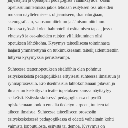
järjestäjien ja opettajien pedagogista vallankäyttöä. Usein
opetussuunnitelmissa jakoa tehdään esityksen osa-alueiden
mukaan näyttelemiseen, ohjaamiseen, dramaturgiaan,
skenografiaan, valosuunnitteluun ja äänisuunnitteluun.
Omassa työssäni olen hahmotellut osittamisen tapaa, jossa
yhteistyö ja osa-alueiden rajojen yli liikkuminen olisi
opetuksen lähtökohta. Kysymys taiteellisesta toiminnasta
laajasti ymmärrettynä on tutkimuksessani taiteilijaidentiteettiin
liittyviä kysymyksiä perustavampi.
Suhteessa teatteriopetuksen sisältöihin olen pohtinut
esityskeskeistä pedagogiikkaa erityisesti suhteessa ilmaisuun ja
ryhmäprosessiin. Ero itseilmaisua lähtökohtanaan pitävän ja
ilmaisuun keskittyvän teatteriopetuksen kanssa näyttäytyy
selkeästi. Esityskeskeisessä pedagogiikassa ei pyritä
opiskelemaan jonkin ennalta tiedetyn tarpeen, tunteen tai
aiheen ilmaisua. Suhteessa taiteelliseen prosessiin
esityskeskeisessä pedagogiikassa ei edeteä vaiheittain kohti
valmista lopputulosta, esitystä tai demoa. Kysymys on