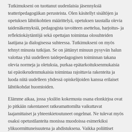
Tutkimukseni on tuottanut uudenlaisia jäsennyksiä
teatteripedagogiikan perusteista. Olen käsitellyt sisältöjen ja
opetuksen lähtökohtien määrittelyä, opetuksen taustalla olevia
taidenäkemyksiä, pedagogista tavoitteen asettelua, harjoitus- ja
reflektiokäytäntöjä sekä opettajan toimintaa olosuhteiden
laatijana ja dialogisessa suhteessa. Tutkimukseni on myös
tehnyt minusta tutkijan. Se on jättänyt minuun pysyvän halun
valottaa yhä uudelleen taidepedagogisen toiminnan takana
olevia normeja ja oletuksia, purkaa epätarkoituksenmukaisia
tai epäoikeudenmukaisia toimintaa rajoittavia rakenteita ja
luoda niitä uudelleen yhdessä opiskelijoiden kanssa erilaiset
lähtökohdat huomioiden.
Elämme aikaa, jossa yksilön kokemusta osana elonkirjoa ovat
jo pitkään rakentaneet ratkeamattomilta vaikuttavat
laajamittaiset ja yhteenkietoutuneet ongelmat. Ne tulevat myös
osaksi opetustilanteita monissa muodoissa esimerkiksi
ylikuormittuneisuutena ja ahdistuksena. Vaikka poliittiset