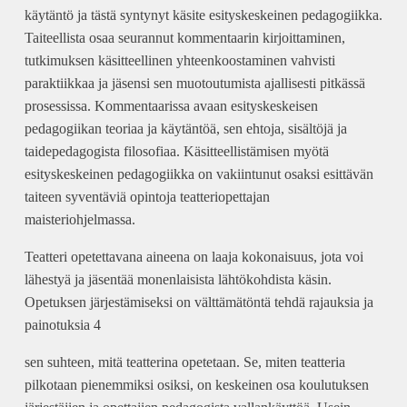
käytäntö ja tästä syntynyt käsite esityskeskeinen pedagogiikka.
Taiteellista osaa seurannut kommentaarin kirjoittaminen,
tutkimuksen käsitteellinen yhteenkoostaminen vahvisti
paraktiikkaa ja jäsensi sen muotoutumista ajallisesti pitkässä
prosessissa. Kommentaarissa avaan esityskeskeisen
pedagogiikan teoriaa ja käytäntöä, sen ehtoja, sisältöjä ja
taidepedagogista filosofiaa. Käsitteellistämisen myötä
esityskeskeinen pedagogiikka on vakiintunut osaksi esittävän
taiteen syventäviä opintoja teatteriopettajan
maisteriohjelmassa.
Teatteri opetettavana aineena on laaja kokonaisuus, jota voi
lähestyä ja jäsentää monenlaisista lähtökohdista käsin.
Opetuksen järjestämiseksi on välttämätöntä tehdä rajauksia ja
painotuksia 4
sen suhteen, mitä teatterina opetetaan. Se, miten teatteria
pilkotaan pienemmiksi osiksi, on keskeinen osa koulutuksen