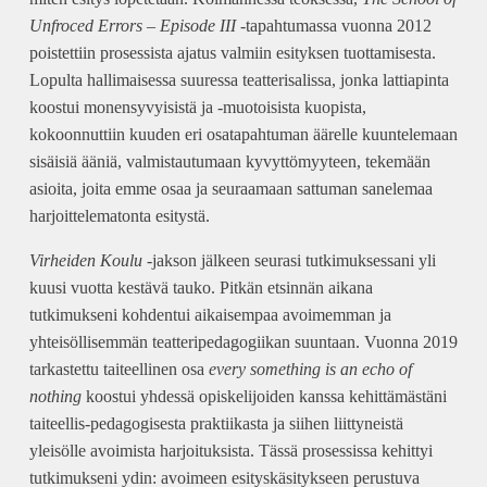
Unfroced Errors – Episode III
-tapahtumassa vuonna 2012
poistettiin prosessista ajatus valmiin esityksen tuottamisesta.
Lopulta hallimaisessa suuressa teatterisalissa, jonka lattiapinta
koostui monensyvyisistä ja -muotoisista kuopista,
kokoonnuttiin kuuden eri osatapahtuman äärelle kuuntelemaan
sisäisiä ääniä, valmistautumaan kyvyttömyyteen, tekemään
asioita, joita emme osaa ja seuraamaan sattuman sanelemaa
harjoittelematonta esitystä.
Virheiden Koulu
-jakson jälkeen seurasi tutkimuksessani yli
kuusi vuotta kestävä tauko. Pitkän etsinnän aikana
tutkimukseni kohdentui aikaisempaa avoimemman ja
yhteisöllisemmän teatteripedagogiikan suuntaan. Vuonna 2019
tarkastettu taiteellinen osa
every something is an echo of
nothing
koostui yhdessä opiskelijoiden kanssa kehittämästäni
taiteellis-pedagogisesta praktiikasta ja siihen liittyneistä
yleisölle avoimista harjoituksista. Tässä prosessissa kehittyi
tutkimukseni ydin: avoimeen esityskäsitykseen perustuva