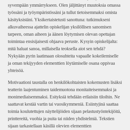
syvempään ymmärrykseen. Olen jäljittänyt muutoksia omassa
työssäni ja työympäristössäni ja tullut tietoisemmaksi omista
käsityksistäni. Yksikertaistetusti sanottuna: tutkimukseni
alkuvaiheessa ajattelin opiskelijan yksilöllisen sanomisen
tarpeen, oman aiheen ja äänen löytymisen olevan opettajan
toimintaa ensisijaisesti ohjaava peruste. Kysyin opiskelijalta:
mitä haluat sanoa, millaisella teoksella aiot sen tehdä?
Nykyään pyrin laatimaan olosuhteita vapaalle kokeilemiselle
ja oman tekijyyden elementtien löytämiselle osana oppivaa
yhteisöä.
Motivaationi taustalla on henkilökohtaisten kokemusten lisäksi
teatterin laajentuminen taidemuotona monitaiteisemmaksi ja
monimediaisemmaksi. Esityksiä tehdään erilaisiin tiloihin. Ne
saattavat kestää vartin tai vuosikymmeniä. Esiintyjinä saattaa
toimia koulutettujen näyttelijöiden sijaan pelastustyöntekijöitä,
printtereitä, vuohia ja puita tai niiden yhdistelmiä. Tekstien
sijaan tarkastellaan käsillä olevien elementtien