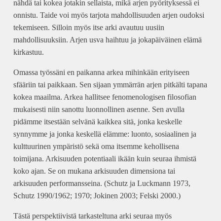
nähdä tai kokea jotakin sellaista, mikä arjen pyörityksessä ei
onnistu. Taide voi myös tarjota mahdollisuuden arjen oudoksi
tekemiseen. Silloin myös itse arki avautuu uusiin
mahdollisuuksiin. Arjen usva haihtuu ja jokapäiväinen elämä
kirkastuu.
Omassa työssäni en paikanna arkea mihinkään erityiseen
sfääriin tai paikkaan. Sen sijaan ymmärrän arjen pitkälti tapana
kokea maailma. Arkea hallitsee fenomenologisen filosofian
mukaisesti niin sanottu luonnollinen asenne. Sen avulla
pidämme itsestään selvänä kaikkea sitä, jonka keskelle
synnymme ja jonka keskellä elämme: luonto, sosiaalinen ja
kulttuurinen ympäristö sekä oma itsemme kehollisena
toimijana. Arkisuuden potentiaali ikään kuin seuraa ihmistä
koko ajan. Se on mukana arkisuuden dimensiona tai
arkisuuden performansseina. (Schutz ja Luckmann 1973,
Schutz 1990/1962; 1970; Jokinen 2003; Felski 2000.)
Tästä perspektiivistä tarkasteltuna arki seuraa myös