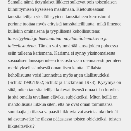
Samalla nämä tietynlaiset liikkeet sulkevat pois toisenlaisen
kiinnittymisen kyseiseen maailmaan. Kietoutuessaan
tanssitaiteilijan yksilöllisyyteen tanssitaiteen kerrostunut
perinne tuottaa myös erityistä tanssitaiteilijuutta, mikä ilmenee
kullekin ominaisena ja tyypillisenä kehollisuutena:
tanssityyleinä ja liikelaatuina, näyttämöolemuksena ja
taiteellisuutena
. Tämän voi ymmärtää tanssijoiden puheessa
esiin tulleena karismana. Karisma ei synny yksinomaisesta
sosiaalisen tanssiperinteen toistosta vaan olennaisesti perinteen
merkityksellistämisestä oman itsen kautta. Tällaista
kehollisuutta voisi luonnehtia myös arjen tilallisuudeksi
(Schutz 1990/1962; Schutz ja Luckmann 1973). Kysymys on
siitä, miten tanssitaiteilijat kokevat itsensä omaa tilaa luoviksi
ja sitä omalla tavallaan eläviksi subjekteiksi. Miten heillä on
mahdollisuus liikkua siten, että he ovat oman toimintansa
suuntaajia ja tilassa vapaasti liikkuvia vai asetetaanko heidät
tai asettuvatko he tilassa pääasiassa toisten objekteiksi, toisten
liikuteltaviksi?