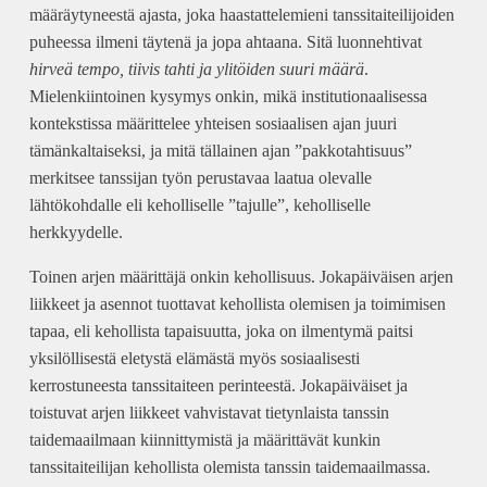
määräytyneestä ajasta, joka haastattelemieni tanssitaiteilijoiden
puheessa ilmeni täytenä ja jopa ahtaana. Sitä luonnehtivat
hirveä tempo, tiivis tahti ja ylitöiden suuri määrä
.
Mielenkiintoinen kysymys onkin, mikä institutionaalisessa
kontekstissa määrittelee yhteisen sosiaalisen ajan juuri
tämänkaltaiseksi, ja mitä tällainen ajan ”pakkotahtisuus”
merkitsee tanssijan työn perustavaa laatua olevalle
lähtökohdalle eli keholliselle ”tajulle”, keholliselle
herkkyydelle.
Toinen arjen määrittäjä onkin kehollisuus. Jokapäiväisen arjen
liikkeet ja asennot tuottavat kehollista olemisen ja toimimisen
tapaa, eli kehollista tapaisuutta, joka on ilmentymä paitsi
yksilöllisestä eletystä elämästä myös sosiaalisesti
kerrostuneesta tanssitaiteen perinteestä. Jokapäiväiset ja
toistuvat arjen liikkeet vahvistavat tietynlaista tanssin
taidemaailmaan kiinnittymistä ja määrittävät kunkin
tanssitaiteilijan kehollista olemista tanssin taidemaailmassa.