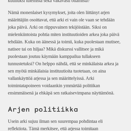
kuulluksi tulemista sekä vakavasti ottamista?
Nämä monenlaiset kysymykset, joita olen liittänyt arjen
määrittäjiin osoittavat, että arki ei vain ole vaan se tehdään
joka päivä. Arki on riippuvainen tekijöistään. Siksi on
mielenkiintoista pohtia miten instituutioiden arkea joka päivä
tehdään. Kuka on äänessä ja toimii, kuka puolestaan mutisee,
natisee tai on hiljaa? Mikä diskurssi vallitsee ja mikä
puolestaan joutuu käymään kamppailua tullakseen
tunnustetuksi? On helppo nähdä, että se minkälaista arkea ja
sen myötä minkälaisia instituutioita tuotetaan, on aina
vallankäyttöä arjessa ja sen määrittelyissä. Arki
toimintatapoineen voidaankin ymmärtää politiikan
ensimmäisenä ja ehkäpä sen ratkaisevimpana näyttämönä.
Arjen politiikka
Usein arki sujuu ilman sen suurempaa pohdintaa eli
reflektiota. Tämä merkitsee, että arjessa toimitaan