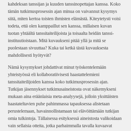
kahdeksan tanssijan ja kuuden tanssinopettajan kanssa. Koko
tämän tutkimusprosessin ajan minua on vaivannut kysymys
siitä, miten kertoa toisten ihmisten elämästä. Kiteytetysti voisi
todeta, että olen kamppaillut sen kanssa, millaisen kuvan
tuotan yhtäältä tanssitaiteilijoista ja toisaalta heidän tanssi-
instituutioistaan. Mitä kuvaukseni pitää yllä ja mitä se
puolestaan sivuuttaa? Kuka tai ketkä tästä kuvauksesta
mahdollisesti hyötyvät?
Nämä kysymykset johdattivat minut työskentelemään
yhteistyössä eli kollaboratiivisesti haastattelemieni
tanssitaiteilijoiden kanssa koko tutkimusprosessin ajan.
Tutkijan jäsennykset tutkimusaineistosta ovat näkemykseni
mukaan aina eräänlaisia meta-analyysejä, jolloin yksittäisten
haastateltavien puhe pahimmassa tapauksessa alistetaan
perustelemaan, havainnollistamaan tai elävöittämään tutkijan
omia tulkintoja. Tällaisessa esityksessä aineistosta valikoidaan
vain sellaisia otteita, jotka parhaimmalla tavalla kuvaavat