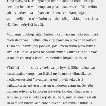
Tänä syksynä K-kauppaketju kehotti lähinnä koululaisia ja
tietenkin heidän vanhempiaan palaamaan arkeen. Eikä mihin
tahansa arkeen vaan ihanaan arkeen. Arki kampanjan
suunnittelijoiden näkökulmasta taitaa olla jotakin, joka tarjoaa
eläjälleen erityistä hyvää.
Muutamia viikkoja sitten katseeni osui taas mainokseen, jossa
puolestaan vakuutettiin, että kirja päivässä pitää arjen loitolla.
Tässä arki näyttäytyy jonakin, jota ilmeisestikin pitää yrittää
tavalla tai toisella pitää mahdollisimman kaukana. Arki uhkaa
ja mikäli en suojaa itseäni esimerkiksi kirjalla, se iskee.
Yhtäältä arki on siis tavoiteltavaa ja hyvää. Siihen viittaavat
lomaltapaluukampanjan lisäksi myös monet viimeaikaiset
mediakeskustelut ”tavallisen arjen” hyvää tekevästä
vaikutuksesta erityisesti lasten ja nuorten elämään. Se, että
istutaan sohvalla, katsotaan teeveetä, käydään kaupassa ja
syödään yhdessä, tekee arjesta sellaista, mitä se ennenkin oli
tai mitä sen kuvitellaan ennen olleen. Toistamalla tuttua ja