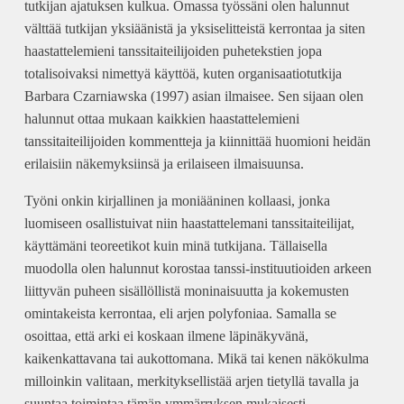
tutkijan ajatuksen kulkua. Omassa työssäni olen halunnut
välttää tutkijan yksiäänistä ja yksiselitteistä kerrontaa ja siten
haastattelemieni tanssitaiteilijoiden puhetekstien jopa
totalisoivaksi nimettyä käyttöä, kuten organisaatiotutkija
Barbara Czarniawska (1997) asian ilmaisee. Sen sijaan olen
halunnut ottaa mukaan kaikkien haastattelemieni
tanssitaiteilijoiden kommentteja ja kiinnittää huomioni heidän
erilaisiin näkemyksiinsä ja erilaiseen ilmaisuunsa.
Työni onkin kirjallinen ja moniääninen kollaasi, jonka
luomiseen osallistuivat niin haastattelemani tanssitaiteilijat,
käyttämäni teoreetikot kuin minä tutkijana. Tällaisella
muodolla olen halunnut korostaa tanssi-instituutioiden arkeen
liittyvän puheen sisällöllistä moninaisuutta ja kokemusten
omintakeista kerrontaa, eli arjen polyfoniaa. Samalla se
osoittaa, että arki ei koskaan ilmene läpinäkyvänä,
kaikenkattavana tai aukottomana. Mikä tai kenen näkökulma
milloinkin valitaan, merkityksellistää arjen tietyllä tavalla ja
suuntaa toimintaa tämän ymmärryksen mukaisesti.