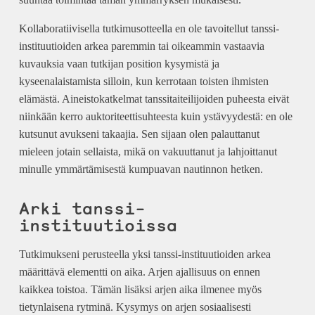
Kollaboratiivisella tutkimusotteella en ole tavoitellut tanssi-
instituutioiden arkea paremmin tai oikeammin vastaavia
kuvauksia vaan tutkijan position kysymistä ja
kyseenalaistamista silloin, kun kerrotaan toisten ihmisten
elämästä. Aineistokatkelmat tanssitaiteilijoiden puheesta eivät
niinkään kerro auktoriteettisuhteesta kuin ystävyydestä: en ole
kutsunut avukseni takaajia. Sen sijaan olen palauttanut
mieleen jotain sellaista, mikä on vakuuttanut ja lahjoittanut
minulle ymmärtämisestä kumpuavan nautinnon hetken.
Arki tanssi-
instituutioissa
Tutkimukseni perusteella yksi tanssi-instituutioiden arkea
määrittävä elementti on aika. Arjen ajallisuus on ennen
kaikkea toistoa. Tämän lisäksi arjen aika ilmenee myös
tietynlaisena rytminä. Kysymys on arjen sosiaalisesti