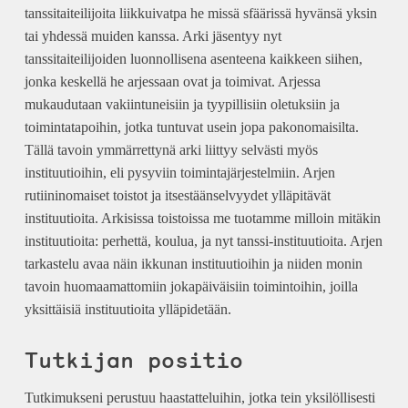
tanssitaiteilijoita liikkuivatpa he missä sfäärissä hyvänsä yksin
tai yhdessä muiden kanssa. Arki jäsentyy nyt
tanssitaiteilijoiden luonnollisena asenteena kaikkeen siihen,
jonka keskellä he arjessaan ovat ja toimivat. Arjessa
mukaudutaan vakiintuneisiin ja tyypillisiin oletuksiin ja
toimintatapoihin, jotka tuntuvat usein jopa pakonomaisilta.
Tällä tavoin ymmärrettynä arki liittyy selvästi myös
instituutioihin, eli pysyviin toimintajärjestelmiin. Arjen
rutiininomaiset toistot ja itsestäänselvyydet ylläpitävät
instituutioita. Arkisissa toistoissa me tuotamme milloin mitäkin
instituutioita: perhettä, koulua, ja nyt tanssi-instituutioita. Arjen
tarkastelu avaa näin ikkunan instituutioihin ja niiden monin
tavoin huomaamattomiin jokapäiväisiin toimintoihin, joilla
yksittäisiä instituutioita ylläpidetään.
Tutkijan positio
Tutkimukseni perustuu haastatteluihin, jotka tein yksilöllisesti