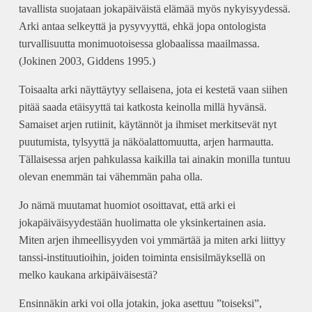
tavallista suojataan jokapäiväistä elämää myös nykyisyydessä.
Arki antaa selkeyttä ja pysyvyyttä, ehkä jopa ontologista
turvallisuutta monimuotoisessa globaalissa maailmassa.
(Jokinen 2003, Giddens 1995.)
Toisaalta arki näyttäytyy sellaisena, jota ei kestetä vaan siihen
pitää saada etäisyyttä tai katkosta keinolla millä hyvänsä.
Samaiset arjen rutiinit, käytännöt ja ihmiset merkitsevät nyt
puutumista, tylsyyttä ja näköalattomuutta, arjen harmautta.
Tällaisessa arjen pahkulassa kaikilla tai ainakin monilla tuntuu
olevan enemmän tai vähemmän paha olla.
Jo nämä muutamat huomiot osoittavat, että arki ei
jokapäiväisyydestään huolimatta ole yksinkertainen asia.
Miten arjen ihmeellisyyden voi ymmärtää ja miten arki liittyy
tanssi-instituutioihin, joiden toiminta ensisilmäyksellä on
melko kaukana arkipäiväisestä?
Ensinnäkin arki voi olla jotakin, joka asettuu ”toiseksi”,