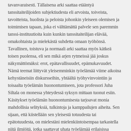
tavanvaraisesti. Tällaisena arki saattaa etääntyä
tanssitaiteilijoiden subjektiudesta eli arvoista, toiveista,
tavoitteista, huolista ja peloista johonkin yleiseen olemisen ja
toimimisen tapaan, joka ei välttämättä palvele sen paremmin
tanssi-instituutioita kuin kunkin tanssitaiteilijan elävää,
omakohtaista ja mielekästä suhdetta omaan työhönsä.
Tavallinen, toistuva ja normaali arki saattaa myös kätkeä
toisen puolensa, eli sen mikä arjen rytmeissä jää joskus
näkymättömäksi: erot, epätavallisuudet, epämukavuudet.
Nämä teemat liittyvät yleisemminkin työelämää viime aikoina
kehystäneisiin diskursseihin, yhtäältä työhyvinvointiin ja
toisaalta työelämän huonontumiseen, jota professori Juha
Siltala on monessa yhteydessä syksyn mittaan tuonut esiin.
Käsitykset työelämän huonontumisesta tarjoavat monia
mahdollisia selityksiä, tulkintoja ja kamppailujen aiheita. Sen
sijaan, että kiistellään sen yleisestä totuudesta tai
epätotuudesta, on mielestäni mielenkiintoisempaa tarkastella
niitä ilmiöitä, jotka saattavat uhata työelämää erilaisissa