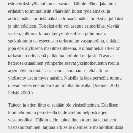
esimerkiksi työtä tai lomaa vasten. Tällöin elämä jakautuu
erilaisiin toiminnallisiin sfääreihin kuten työelämäksi ja
arkielämäksi, arkielämäksi ja lomaelämäksi, arjeksi ja juhlaksi
ja niin edelleen. Toiseksi arki voi asettua esimerkiksi ylevää
vasten, jolloin arki näyttäytyy filosofisen pohdinnan,
spekuloinnin tai esteettisen tarkastelun vastapoolina, ehkäpä
jopa epä-älyllisenä maailmasuhteena. Kolmanneksi arkea on
tarkasteltu erityisenä paikkana, jolloin koti ja siellä asuva
heteroseksuaalinen ydinperhe saavat yksinoikeutetun roolin
arjen näyttämönä. Tästä seuraa suoraan se, että arki on
yhdistetty usein myös naisiin. Naisilla ja lapsiperheillä tuntuu
olevan arkea enemmän kuin muilla ihmisillä. (Jokinen 2003;
Felski 2000.)
Taiteen ja arjen liitto ei sekään ole yksiselitteinen. Edellisen
luonnehdinnan perusteella taide asettuu helposti arjen
vastapooliksi. Tällöin taide, taiteellinen toiminta tai taiteen
vastaanottaminen, tarjoaa arkiselle olemiselle mahdollisuuksia