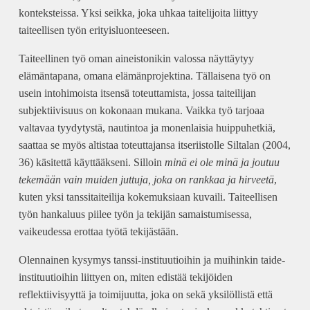
konteksteissa. Yksi seikka, joka uhkaa taitelijoita liittyy
taiteellisen työn erityisluonteeseen.
Taiteellinen työ oman aineistonikin valossa näyttäytyy
elämäntapana, omana elämänprojektina. Tällaisena työ on
usein intohimoista itsensä toteuttamista, jossa taiteilijan
subjektiivisuus on kokonaan mukana. Vaikka työ tarjoaa
valtavaa tyydytystä, nautintoa ja monenlaisia huippuhetkiä,
saattaa se myös altistaa toteuttajansa itseriistolle Siltalan (2004,
36) käsitettä käyttääkseni. Silloin
minä ei ole minä ja joutuu
tekemään vain muiden juttuja, joka on rankkaa ja hirveetä
,
kuten yksi tanssitaiteilija kokemuksiaan kuvaili. Taiteellisen
työn hankaluus piilee työn ja tekijän samaistumisessa,
vaikeudessa erottaa työtä tekijästään.
Olennainen kysymys tanssi-instituutioihin ja muihinkin taide-
instituutioihin liittyen on, miten edistää tekijöiden
reflektiivisyyttä ja toimijuutta, joka on sekä yksilöllistä että