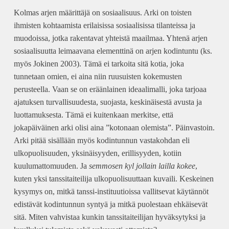
Kolmas arjen määrittäjä on sosiaalisuus. Arki on toisten
ihmisten kohtaamista erilaisissa sosiaalisissa tilanteissa ja
muodoissa, jotka rakentavat yhteistä maailmaa. Yhtenä arjen
sosiaalisuutta leimaavana elementtinä on arjen kodintuntu (ks.
myös Jokinen 2003). Tämä ei tarkoita sitä kotia, joka
tunnetaan omien, ei aina niin ruusuisten kokemusten
perusteella. Vaan se on eräänlainen ideaalimalli, joka tarjoaa
ajatuksen turvallisuudesta, suojasta, keskinäisestä avusta ja
luottamuksesta. Tämä ei kuitenkaan merkitse, että
jokapäiväinen arki olisi aina ”kotonaan olemista”. Päinvastoin.
Arki pitää sisällään myös kodintunnun vastakohdan eli
ulkopuolisuuden, yksinäisyyden, erillisyyden, kotiin
kuulumattomuuden. Ja
semmosen kyl jollain lailla kokee
,
kuten yksi tanssitaiteilija ulkopuolisuuttaan kuvaili. Keskeinen
kysymys on, mitkä tanssi-instituutioissa vallitsevat käytännöt
edistävät kodintunnun syntyä ja mitkä puolestaan ehkäisevät
sitä. Miten vahvistaa kunkin tanssitaiteilijan hyväksytyksi ja