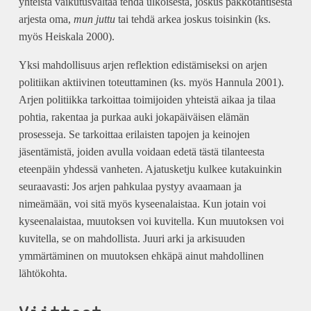
yhteistä vaikutusvaltaa tehdä ulkoisesta, joskus pakkotahtisesta
arjesta oma,
mun juttu
tai tehdä arkea joskus toisinkin (ks.
myös Heiskala 2000).
Yksi mahdollisuus arjen reflektion edistämiseksi on arjen
politiikan aktiivinen toteuttaminen (ks. myös Hannula 2001).
Arjen politiikka tarkoittaa toimijoiden yhteistä aikaa ja tilaa
pohtia, rakentaa ja purkaa auki jokapäiväisen elämän
prosesseja. Se tarkoittaa erilaisten tapojen ja keinojen
jäsentämistä, joiden avulla voidaan edetä tästä tilanteesta
eteenpäin yhdessä vanheten. Ajatusketju kulkee kutakuinkin
seuraavasti: Jos arjen pahkulaa pystyy avaamaan ja
nimeämään, voi sitä myös kyseenalaistaa. Kun jotain voi
kyseenalaistaa, muutoksen voi kuvitella. Kun muutoksen voi
kuvitella, se on mahdollista. Juuri arki ja arkisuuden
ymmärtäminen on muutoksen ehkäpä ainut mahdollinen
lähtökohta.