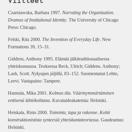
Viitteet
Czarniawska, Barbara 1997.
Narrating the Organization.
Dramas of Institutional Identity
. The University of Chicago
Press: Chicago.
Felski, Rita 2000.
The Invention of Everyday Life
. New
Formations 39, 15–31.
Giddens, Anthony 1995. Elämää jälkitraditionaalisessa
yhteiskunnassa. Teoksessa Beck, Ulrich; Giddens. Anthony;
Lash, Scott.
Nykyajan jäljillä
, 83–152. Suomentanut Lehto,
Leevi. Vastapaino: Tampere.
Hannula, Mika 2001.
Kolmas tila. Väärinymmärtäminen
eettisenä lähtökohtana
. Kuvataideakatemia: Helsinki.
Heiskala, Risto 2000.
Toiminta, tapa ja rakenne. Kohti
konstruktionistista synteesiä yhteiskuntateoriassa
. Gaudeamus:
Helsinki.