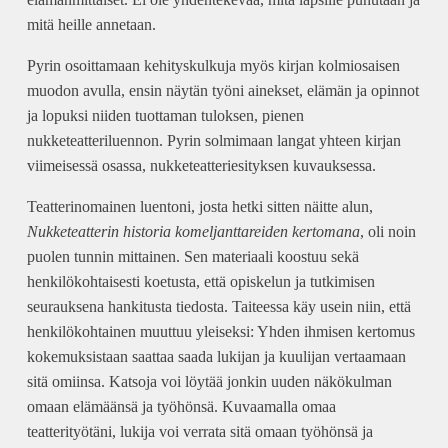
mitä heille annetaan.
Pyrin osoittamaan kehityskulkuja myös kirjan kolmiosaisen
muodon avulla, ensin näytän työni ainekset, elämän ja opinnot
ja lopuksi niiden tuottaman tuloksen, pienen
nukketeatteriluennon. Pyrin solmimaan langat yhteen kirjan
viimeisessä osassa, nukketeatteriesityksen kuvauksessa.
Teatterinomainen luentoni, josta hetki sitten näitte alun,
Nukketeatterin historia komeljanttareiden kertomana
, oli noin
puolen tunnin mittainen. Sen materiaali koostuu sekä
henkilökohtaisesti koetusta, että opiskelun ja tutkimisen
seurauksena hankitusta tiedosta. Taiteessa käy usein niin, että
henkilökohtainen muuttuu yleiseksi: Yhden ihmisen kertomus
kokemuksistaan saattaa saada lukijan ja kuulijan vertaamaan
sitä omiinsa. Katsoja voi löytää jonkin uuden näkökulman
omaan elämäänsä ja työhönsä. Kuvaamalla omaa
teatterityötäni, lukija voi verrata sitä omaan työhönsä ja