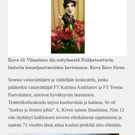
Kuva 10. Viimeinen dia esityksestä Nukketeatterin
historia komeljanttareiden kertomana. Kuva Eero Siren.
Seurasi vastaväittäjien ja väittelijän keskustelu, jonka
päätteeksi vastaväittäjät FT Katriina Andrianov ja FT Teemu
Paavolainen, antoivat hyväksyvän lausunnon.
Teatterikorkeakoulu tarjosi kuohuviiniä ja kakkua. Se oli
”korkea ja iloinen juhla” A. Kiven sanoin ilmaistuna. Niin 12
olin täyttänyt hallituksen toiveen elinikäisestä oppimisesta ja
saatoin 71 vuoden iässä astua koulun penkiltä ulos elämään.