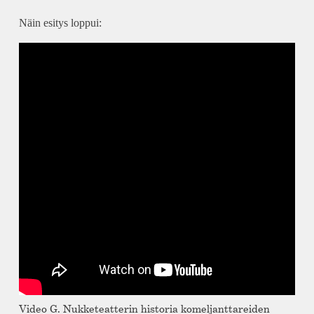
Näin esitys loppui:
Video G. Nukketeatterin historia komeljanttareiden