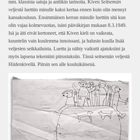
mm. klassisia satuja ja antiikin tarinoita. Kiven
Seitsemän
veljestä
luettiin minulle kaksi kertaa ennen kuin olin mennyt
kansakouluun. Ensimmäisen kerran minulle luettiin sitä kun
olin vajaa kolmevuotias, isäni päiväkirjan mukaan 8.3.1949.
Isä ja äiti eivät kertoneet, että Kiven kieli on vaikeata,
kuuntelin vain kuulemma innoissani, ja halusin kuulla lisää
veljesten seikkailuista. Luettu ja nähty vaikutti ajatuksiini ja
myös lapsena tekemiini piirustuksiin. Tässä seitsemän veljestä
Hiidenkivellä. Piirsin sen alle kouluikäisenä.