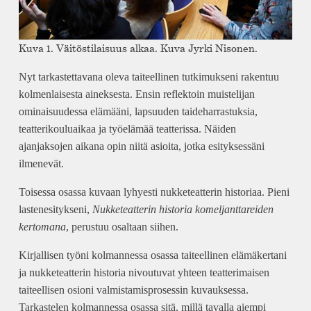
Kuva 1. Väitöstilaisuus alkaa. Kuva Jyrki Nisonen.
Nyt tarkastettavana oleva taiteellinen tutkimukseni rakentuu
kolmenlaisesta aineksesta. Ensin reflektoin muistelijan
ominaisuudessa elämääni, lapsuuden taideharrastuksia,
teatterikouluaikaa ja työelämää teatterissa. Näiden
ajanjaksojen aikana opin niitä asioita, jotka esityksessäni
ilmenevät.
Toisessa osassa kuvaan lyhyesti nukketeatterin historiaa. Pieni
lastenesitykseni,
Nukketeatterin historia komeljanttareiden
kertomana
, perustuu osaltaan siihen.
Kirjallisen työni kolmannessa osassa taiteellinen elämäkertani
ja nukketeatterin historia nivoutuvat yhteen teatterimaisen
taiteellisen osioni valmistamisprosessin kuvauksessa.
Tarkastelen kolmannessa osassa sitä, millä tavalla aiempi