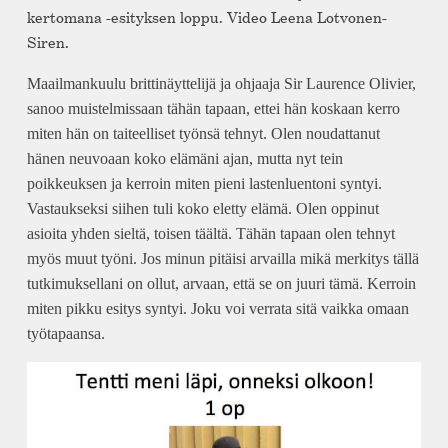
kertomana -esityksen loppu. Video Leena Lotvonen-
Siren.
Maailmankuulu brittinäyttelijä ja ohjaaja Sir Laurence Olivier,
sanoo muistelmissaan tähän tapaan, ettei hän koskaan kerro
miten hän on taiteelliset työnsä tehnyt. Olen noudattanut
hänen neuvoaan koko elämäni ajan, mutta nyt tein
poikkeuksen ja kerroin miten pieni lastenluentoni syntyi.
Vastaukseksi siihen tuli koko eletty elämä. Olen oppinut
asioita yhden sieltä, toisen täältä. Tähän tapaan olen tehnyt
myös muut työni. Jos minun pitäisi arvailla mikä merkitys tällä
tutkimuksellani on ollut, arvaan, että se on juuri tämä. Kerroin
miten pikku esitys syntyi. Joku voi verrata sitä vaikka omaan
työtapaansa.