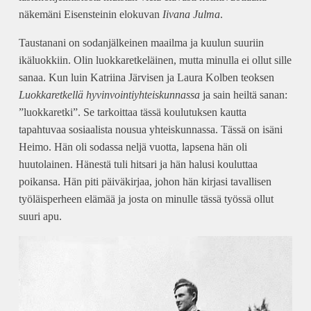
näkemäni Eisensteinin elokuvan
Iivana Julma
.
Taustanani on sodanjälkeinen maailma ja kuulun suuriin
ikäluokkiin. Olin luokkaretkeläinen, mutta minulla ei ollut sille
sanaa. Kun luin Katriina Järvisen ja Laura Kolben teoksen
Luokkaretkellä hyvinvointiyhteiskunnassa
ja sain heiltä sanan:
”luokkaretki”. Se tarkoittaa tässä koulutuksen kautta
tapahtuvaa sosiaalista nousua yhteiskunnassa. Tässä on isäni
Heimo. Hän oli sodassa neljä vuotta, lapsena hän oli
huutolainen. Hänestä tuli hitsari ja hän halusi kouluttaa
poikansa. Hän piti päiväkirjaa, johon hän kirjasi tavallisen
työläisperheen elämää ja josta on minulle tässä työssä ollut
suuri apu.