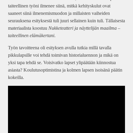
taiteellinen työni ilmenee siinä, mitkä kehityskulut ovat
saaneet siinä ilmenemismuodon ja millaisten vaiheiden
seurauksena esityksestä tuli juuri sellainen kuin tuli. Tällaisesta
materiaalista koostuu
Nukketeatteri ja näyttelijän maailma –
taiteellinen elämäkertani
.
Työn tavoitteena oli esityksen avulla tutkia millä tavalla
pikkulapsille voi tehdä toimivan historialuennon ja mikä on
yksi tapa tehdä se. Voisivatko lapset ylipäätään kiinnostua
asiasta? Koulutusoptimistina ja kolmen lapsen isoisänä päätin
kokeilla.