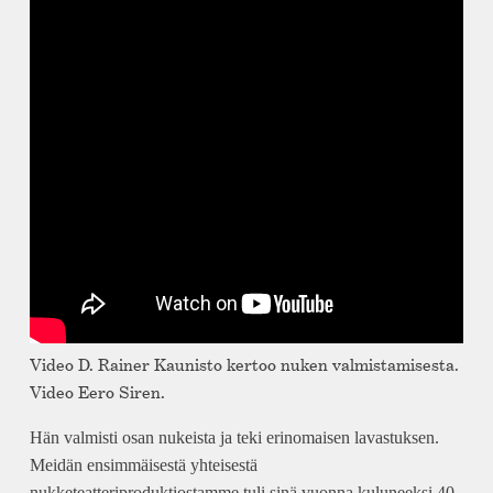
Video D. Rainer Kaunisto kertoo nuken valmistamisesta.
Video Eero Siren.
Hän valmisti osan nukeista ja teki erinomaisen lavastuksen.
Meidän ensimmäisestä yhteisestä
nukketeatteriproduktiostamme tuli sinä vuonna kuluneeksi 40