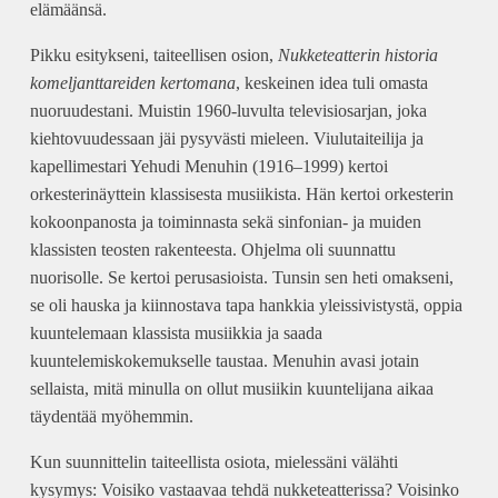
elämäänsä.
Pikku esitykseni, taiteellisen osion,
Nukketeatterin historia
komeljanttareiden kertomana
, keskeinen idea tuli omasta
nuoruudestani. Muistin 1960-luvulta televisiosarjan, joka
kiehtovuudessaan jäi pysyvästi mieleen. Viulutaiteilija ja
kapellimestari Yehudi Menuhin (1916–1999) kertoi
orkesterinäyttein klassisesta musiikista. Hän kertoi orkesterin
kokoonpanosta ja toiminnasta sekä sinfonian- ja muiden
klassisten teosten rakenteesta. Ohjelma oli suunnattu
nuorisolle. Se kertoi perusasioista. Tunsin sen heti omakseni,
se oli hauska ja kiinnostava tapa hankkia yleissivistystä, oppia
kuuntelemaan klassista musiikkia ja saada
kuuntelemiskokemukselle taustaa. Menuhin avasi jotain
sellaista, mitä minulla on ollut musiikin kuuntelijana aikaa
täydentää myöhemmin.
Kun suunnittelin taiteellista osiota, mielessäni välähti
kysymys: Voisiko vastaavaa tehdä nukketeatterissa? Voisinko