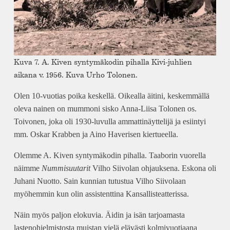
Kuva 7. A. Kiven syntymäkodin pihalla Kivi-juhlien
aikana v. 1956. Kuva Urho Tolonen.
Olen 10-vuotias poika keskellä. Oikealla äitini, keskemmällä
oleva nainen on mummoni sisko Anna-Liisa Tolonen os.
Toivonen, joka oli 1930-luvulla ammattinäyttelijä ja esiintyi
mm. Oskar Krabben ja Aino Haverisen kiertueella.
Olemme A. Kiven syntymäkodin pihalla. Taaborin vuorella
näimme
Nummisuutarit
Vilho Siivolan ohjauksena. Eskona oli
Juhani Nuotto. Sain kunnian tutustua Vilho Siivolaan
myöhemmin kun olin assistenttina Kansallisteatterissa.
Näin myös paljon elokuvia. Äidin ja isän tarjoamasta
lastenohjelmistosta muistan vielä elävästi kolmivuotiaana