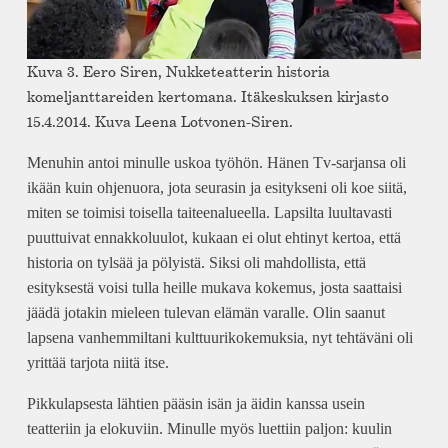
Kuva 3. Eero Siren, Nukketeatterin historia
komeljanttareiden kertomana. Itäkeskuksen kirjasto
15.4.2014. Kuva Leena Lotvonen-Siren.
Menuhin antoi minulle uskoa työhön. Hänen Tv-sarjansa oli
ikään kuin ohjenuora, jota seurasin ja esitykseni oli koe siitä,
miten se toimisi toisella taiteenalueella. Lapsilta luultavasti
puuttuivat ennakkoluulot, kukaan ei olut ehtinyt kertoa, että
historia on tylsää ja pölyistä. Siksi oli mahdollista, että
esityksestä voisi tulla heille mukava kokemus, josta saattaisi
jäädä jotakin mieleen tulevan elämän varalle. Olin saanut
lapsena vanhemmiltani kulttuurikokemuksia, nyt tehtäväni oli
yrittää tarjota niitä itse.
Pikkulapsesta lähtien pääsin isän ja äidin kanssa usein
teatteriin ja elokuviin. Minulle myös luettiin paljon: kuulin