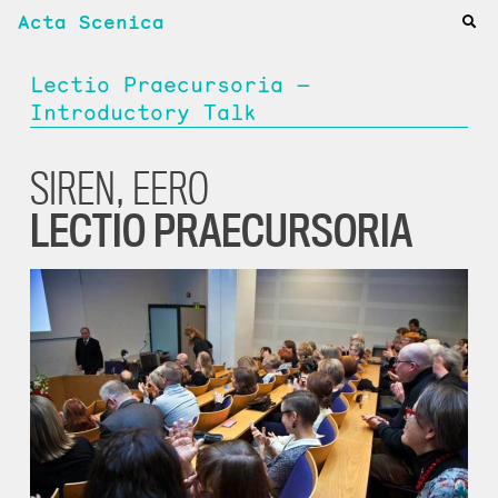
Acta Scenica
Lectio Praecursoria —
Introductory Talk
SIREN, EERO
LECTIO PRAECURSORIA