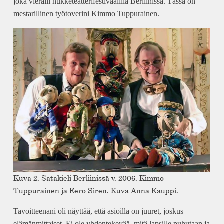
joka vieraili nukketeatterifestivaalilla Berliinissä. Tässä on
mestarillinen työtoverini Kimmo Tuppurainen.
Kuva 2. Satakieli Berliinissä v. 2006. Kimmo
Tuppurainen ja Eero Siren. Kuva Anna Kauppi.
Tavoitteenani oli näyttää, että asioilla on juuret, joskus
elämänmittaiset. Ei ole yhdentekevää, mitä lapsille puhutaan ja