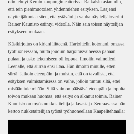
olin tehnyt Kemin kaupunginteatterissa. Ratkaisin asian niin,
että tein pienimuotoisen yhdenmiehen esityksen. Laajensi
näyttelijäkuntaa siten, että ystäväni ja vanha näyttelijätoverini
Rainer Kaunisto esiintyi videolla. Näin sain toisen näyttelijän
esitykseen mukaan.
Käsikirjoitus on kirjani liitteenä. Harjoittelin kotonani, omassa
työhuoneessani, mutta jouduin harjoitusvaiheessa pahaan
pulaan ja usko tekemiseen oli loppua. Ilmoitin vaimolleni
Leenalle, että siirrän ensi-iltaa. Hän ilmoitti minulle, etten
siirrä. Jatkoin eteenpäin, ja muistin, että on tavallista, että
esityksen valmistamisessa on vaihe, jolloin tuntuu siltä, ettei
mistään tule mitään. Siitä vain on päästävä eteenpäin ja lopulta
toivon mukaan huomaa, että esitys on alkanut toimia. Rainer
Kaunisto on myös nukketaiteilija ja lavastaja. Seuraavassa hän
kertoo nukketaiteilijan työstä työhuoneellaan Kaapelitehtaalla: