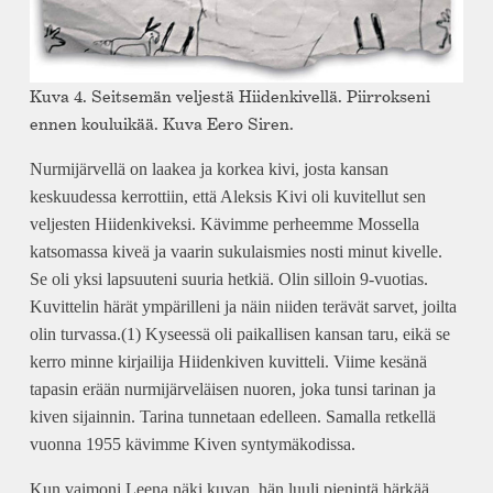
Kuva 4. Seitsemän veljestä Hiidenkivellä. Piirrokseni
ennen kouluikää. Kuva Eero Siren.
Nurmijärvellä on laakea ja korkea kivi, josta kansan
keskuudessa kerrottiin, että Aleksis Kivi oli kuvitellut sen
veljesten Hiidenkiveksi. Kävimme perheemme Mossella
katsomassa kiveä ja vaarin sukulaismies nosti minut kivelle.
Se oli yksi lapsuuteni suuria hetkiä. Olin silloin 9-vuotias.
Kuvittelin härät ympärilleni ja näin niiden terävät sarvet, joilta
olin turvassa.(1) Kyseessä oli paikallisen kansan taru, eikä se
kerro minne kirjailija Hiidenkiven kuvitteli. Viime kesänä
tapasin erään nurmijärveläisen nuoren, joka tunsi tarinan ja
kiven sijainnin. Tarina tunnetaan edelleen. Samalla retkellä
vuonna 1955 kävimme Kiven syntymäkodissa.
Kun vaimoni Leena näki kuvan, hän luuli pienintä härkää