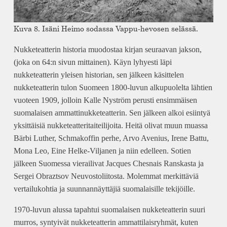
Kuva 8. Isäni Heimo sodassa Vappu-hevosen selässä.
Nukketeatterin historia muodostaa kirjan seuraavan jakson,
(joka on 64:n sivun mittainen). Käyn lyhyesti läpi
nukketeatterin yleisen historian, sen jälkeen käsittelen
nukketeatterin tulon Suomeen 1800-luvun alkupuolelta lähtien
vuoteen 1909, jolloin Kalle Nyström perusti ensimmäisen
suomalaisen ammattinukketeatterin. Sen jälkeen alkoi esiintyä
yksittäisiä nukketeatteritaiteilijoita. Heitä olivat muun muassa
Bärbi Luther, Schmakoffin perhe, Arvo Avenius, Irene Battu,
Mona Leo, Eine Helke-Viljanen ja niin edelleen. Sotien
jälkeen Suomessa vierailivat Jacques Chesnais Ranskasta ja
Sergei Obraztsov Neuvostoliitosta. Molemmat merkittäviä
vertailukohtia ja suunnannäyttäjiä suomalaisille tekijöille.
1970-luvun alussa tapahtui suomalaisen nukketeatterin suuri
murros, syntyivät nukketeatterin ammattilaisryhmät, kuten