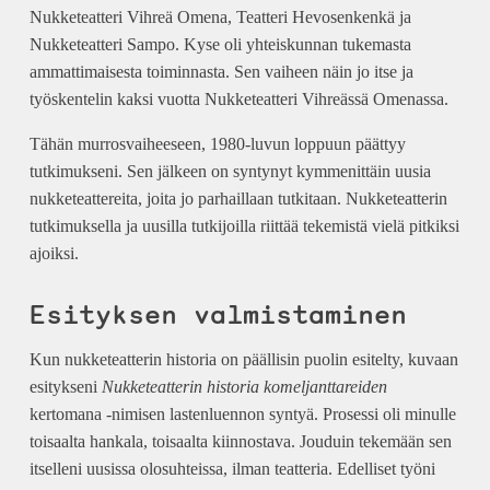
Nukketeatteri Vihreä Omena, Teatteri Hevosenkenkä ja
Nukketeatteri Sampo. Kyse oli yhteiskunnan tukemasta
ammattimaisesta toiminnasta. Sen vaiheen näin jo itse ja
työskentelin kaksi vuotta Nukketeatteri Vihreässä Omenassa.
Tähän murrosvaiheeseen, 1980-luvun loppuun päättyy
tutkimukseni. Sen jälkeen on syntynyt kymmenittäin uusia
nukketeattereita, joita jo parhaillaan tutkitaan. Nukketeatterin
tutkimuksella ja uusilla tutkijoilla riittää tekemistä vielä pitkiksi
ajoiksi.
Esityksen valmistaminen
Kun nukketeatterin historia on päällisin puolin esitelty, kuvaan
esitykseni
Nukketeatterin historia komeljanttareiden
kertomana -nimisen lastenluennon syntyä. Prosessi oli minulle
toisaalta hankala, toisaalta kiinnostava. Jouduin tekemään sen
itselleni uusissa olosuhteissa, ilman teatteria. Edelliset työni