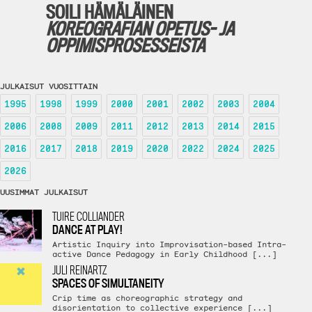
SOILI HÄMÄLÄINEN
KOREOGRAFIAN OPETUS- JA
OPPIMISPROSESSEISTA
JULKAISUT VUOSITTAIN
1995
1998
1999
2000
2001
2002
2003
2004
2006
2008
2009
2011
2012
2013
2014
2015
2016
2017
2018
2019
2020
2022
2024
2025
2026
UUSIMMAT JULKAISUT
TUIRE COLLIANDER
DANCE AT PLAY!
Artistic Inquiry into Improvisation-based Intra-
active Dance Pedagogy in Early Childhood [...]
JULI REINARTZ
SPACES OF SIMULTANEITY
Crip time as choreographic strategy and
disorientation to collective experience [...]