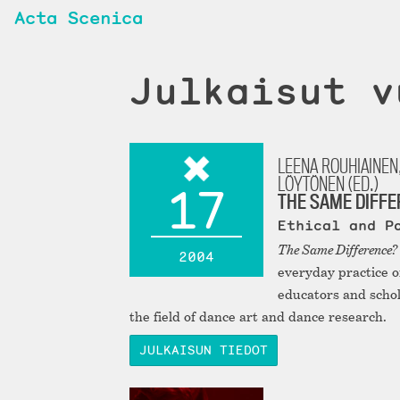
Acta Scenica
Julkaisut v
LEENA ROUHIAINEN,
LÖYTÖNEN (ED.)
17
THE SAME DIFFE
Ethical and P
The Same Difference?
2004
everyday practice o
educators and schol
the field of dance art and dance research.
JULKAISUN TIEDOT