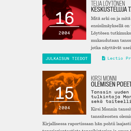
TEIJA LÖYTÖNEN
KESKUSTELUJA T
16
Mitä arki on ja mitä
ensisilmäyksellä on
2004
Löytösen tutkimukse
mukaudutaan tanssi-i
jotka näyttävät use
Lectio Pr
JULKAISUN TIEDOT
KIRSI MONNI
OLEMISEN POEET
15
Tanssin uuden
tulkintoja Ma
sekä taiteell
2004
Kirsi Monnin tanssi
tanssiteosten olemi
Kirjallisessa raportissaan hän pohtii laaja
tanssiorientaatiota tanssihistorian ja oma