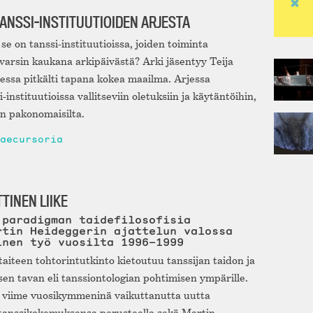
ANSSI-INSTITUUTIOIDEN ARJESTA
 se on tanssi-instituutioissa, joiden toiminta
 varsin kaukana arkipäivästä? Arki jäsentyy Teija
ssa pitkälti tapana kokea maailma. Arjessa
nstituutioissa vallitseviin oletuksiin ja käytäntöihin,
in pakonomaisilta.
aecursoria
TINEN LIIKE
 paradigman taidefilosofisia
rtin Heideggerin ajattelun valossa
inen työ vuosilta 1996–1999
taiteen tohtorintutkinto kietoutuu tanssijan taidon ja
sen tavan eli tanssiontologian pohtimisen ympärille.
sti viime vuosikymmeninä vaikuttanutta uutta
n tanssikokemuksensa perusteella sekä Martin