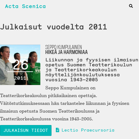
Acta Scenica
Julkaisut vuodelta 2011
SEPPO KUMPULAINEN
HIKEÄ JA HARMONIAA
26
Liikunnan ja fyysisen ilmaisun
opetus Suomen Teatterikoulun
ja Teatterikorkeakoulun
näyttelijänkoulutuksessa
2011
vuosina 1943—2005
Seppo Kumpulainen on
Teatterikorkeakoulun pitkäaikainen opettaja.
Väitöstutkimuksessaan hän tarkastelee liikunnan ja fyysisen
ilmaisun opetusta Suomen Teatterikoulussa ja
Teatterikorkeakoulussa vuosina 1943–2005.
Lectio Praecursoria
JULKAISUN TIEDOT