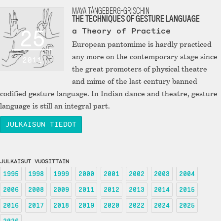
MAYA TÅNGEBERG-GRISCHIN
THE TECHNIQUES OF GESTURE LANGUAGE
25
a Theory of Practice
European pantomime is hardly practiced
any more on the contemporary stage since
2011
the great promoters of physical theatre
and mime of the last century banned
codified gesture language. In Indian dance and theatre, gesture
language is still an integral part.
JULKAISUN TIEDOT
JULKAISUT VUOSITTAIN
1995
1998
1999
2000
2001
2002
2003
2004
2006
2008
2009
2011
2012
2013
2014
2015
2016
2017
2018
2019
2020
2022
2024
2025