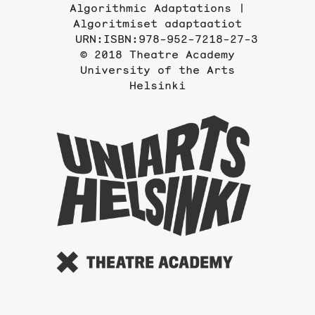
Algorithmic Adaptations |
Algoritmiset adaptaatiot
URN:ISBN:978-952-7218-27-3
© 2018 Theatre Academy
University of the Arts
Helsinki
To
the
website
of
the
Universi
of
the
Arts