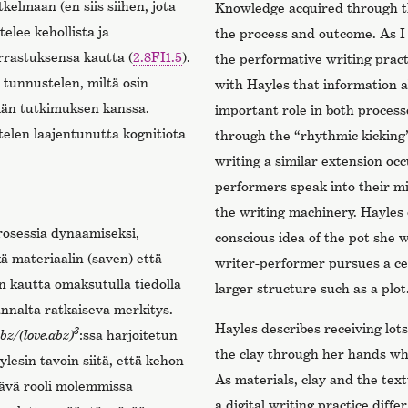
kelmaan (en siis siihen, jota
Knowledge acquired through th
telee kehollista ja
the process and outcome. As I
rrastuksensa kautta (
2.8FI1.5
).
the performative writing prac
tunnustelen, miltä osin
with Hayles that information 
ämän tutkimuksen kanssa.
important role in both processe
telen laajentunutta kognitiota
through the “rhythmic kicking
writing a similar extension oc
performers speak into their mi
the writing machinery. Hayles 
osessia dynaamiseksi,
conscious idea of the pot she 
ä materiaalin (saven) että
writer-performer pursues a ce
 kautta omaksutulla tiedolla
larger structure such as a plot.
nnalta ratkaiseva merkitys.
Hayles describes receiving lot
3
abz/(love.abz)
:ssa harjoitetun
the clay through her hands whe
ylesin tavoin siitä, että kehon
As materials, clay and the tex
tävä rooli molemmissa
a digital writing practice diffe