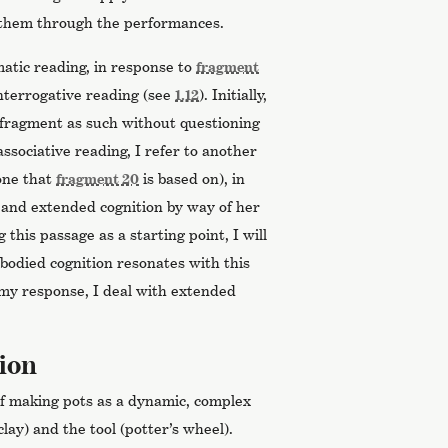
 them through the performances.
atic reading, in response to
fragment
interrogative reading (see
1.12
). Initially,
e fragment as such without questioning
associative reading, I refer to another
one that
fragment 20
is based on), in
and extended cognition by way of her
g this passage as a starting point, I will
bodied cognition resonates with this
f my response, I deal with extended
ion
of making pots as a dynamic, complex
clay) and the tool (potter’s wheel).