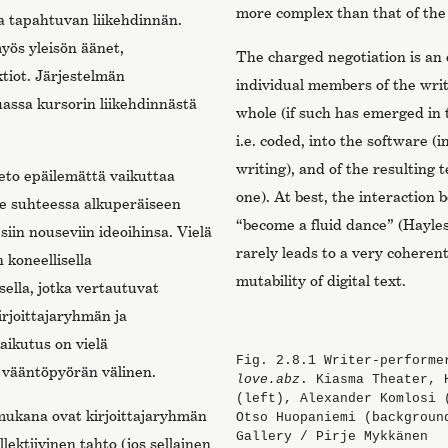
more complex than that of the 
ssa tapahtuvan liikehdinnän.
yös yleisön äänet,
The charged negotiation is an 
ktiot. Järjestelmän
individual members of the writ
assa kursorin liikehdinnästä
whole (if such has emerged in t
i.e. coded, into the software (i
writing), and of the resulting te
eto epäilemättä vaikuttaa
one). At best, the interaction 
nee suhteessa alkuperäiseen
“become a fluid dance” (Hayles 
siin nouseviin ideoihinsa. Vielä
rarely leads to a very coheren
 koneellisella
mutability of digital text.
ella, jotka vertautuvat
rjoittajaryhmän ja
aikutus on vielä
Fig. 2.8.1
Writer-performe
 vääntöpyörän välinen.
love.abz
. Kiasma Theater, 
(left), Alexander Komlosi 
mukana ovat kirjoittajaryhmän
Otso Huopaniemi (backgroun
Gallery / Pirje Mykkänen
lektiivinen tahto (jos sellainen