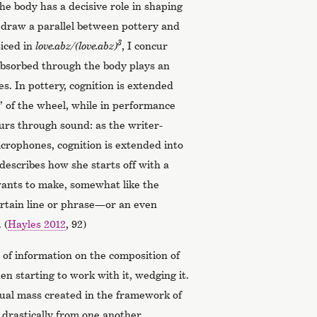
e body has a decisive role in shaping
 draw a parallel between pottery and
3
ticed in
love.abz/(love.abz)
, I concur
absorbed through the body plays an
s. In pottery, cognition is extended
” of the wheel, while in performance
curs through sound: as the writer-
crophones, cognition is extended into
describes how she starts off with a
wants to make, somewhat like the
rtain line or phrase—or an even
 (
Hayles 2012
, 92)
s of information on the composition of
n starting to work with it, wedging it.
tual mass created in the framework of
r drastically from one another.