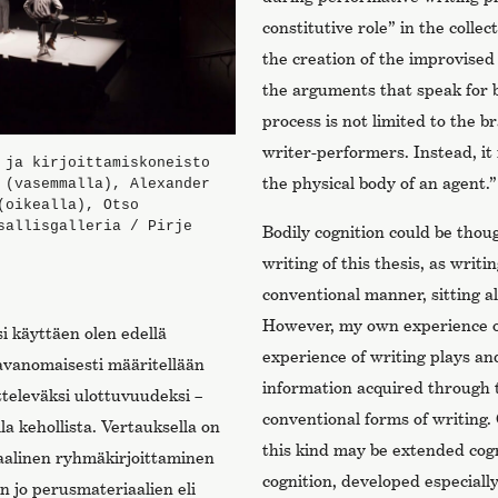
constitutive role” in the collec
the creation of the improvised 
the arguments that speak for b
process is not limited to the b
writer-performers. Instead, it
 ja kirjoittamiskoneisto
the physical body of an agent.”
 (vasemmalla), Alexander
(oikealla), Otso
sallisgalleria / Pirje
Bodily cognition could be thoug
writing of this thesis, as writ
conventional manner, sitting a
However, my own experience o
 käyttäen olen edellä
experience of writing plays a
tavanomaisesti määritellään
information acquired through 
tteleväksi ulottuvuudeksi –
conventional forms of writing.
la kehollista. Vertauksella on
this kind may be extended cogn
taalinen ryhmäkirjoittaminen
cognition, developed especial
en jo perusmateriaalien eli