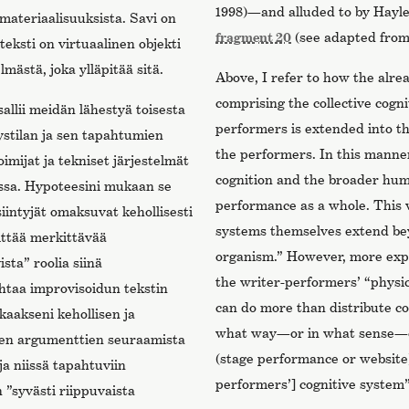
1998)—and alluded to by Hayle
a materiaalisuuksista. Savi on
fragment 20
(see adapted from
teksti on virtuaalinen objekti
lmästä, joka ylläpitää sitä.
Above, I refer to how the alr
comprising the collective cogn
allii meidän lähestyä toisesta
performers is extended into th
ystilan ja sen tapahtumien
the performers. In this manne
imijat ja tekniset järjestelmät
cognition and the broader huma
issa. Hypoteesini mukaan se
performance as a whole. This 
siintyjät omaksuvat kehollisesti
systems themselves extend bey
sittää merkittävää
organism.” However, more exp
ista” roolia siinä
the writer-performers’ “physic
ohtaa improvisoidun tekstin
can do more than distribute cog
tkaakseni kehollisen ja
what way—or in what sense—c
ien argumenttien seuraamista
(stage performance or website) 
 ja niissä tapahtuviin
performers’] cognitive system
 ”syvästi riippuvaista