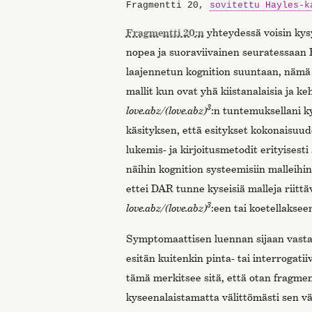
Fragmentti 20,
sovitettu Hayles-k
Fragmentti 20:n
yhteydessä voisin kysy
nopea ja suoraviivainen seuratessaan H
laajennetun kognition suuntaan, nämä 
mallit kun ovat yhä kiistanalaisia ja keh
3
love.abz/(love.abz)
:n tuntemuksellani k
käsityksen, että esitykset kokonaisuude
lukemis- ja kirjoitusmetodit erityisesti
näihin kognition systeemisiin malleihin.
ettei DAR tunne kyseisiä malleja riittä
3
love.abz/(love.abz)
:een tai koetellakseen
Symptomaattisen luennan sijaan vas
esitän kuitenkin pinta- tai interrogati
tämä merkitsee sitä, että otan fragmen
kyseenalaistamatta välittömästi sen vä