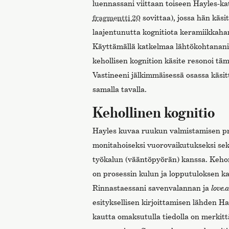
luennassani viittaan toiseen Hayles-kat
fragmentti 20
sovittaa), jossa hän käsit
laajentunutta kognitiota keramiikkaha
Käyttämällä katkelmaa lähtökohtanani 
kehollisen kognition käsite resonoi t
Vastineeni jälkimmäisessä osassa käsit
samalla tavalla.
Kehollinen kognitio
Hayles kuvaa ruukun valmistamisen pr
monitahoiseksi vuorovaikutukseksi sek
työkalun (vääntöpyörän) kanssa. Kehon
on prosessin kulun ja lopputuloksen ka
Rinnastaessani savenvalannan ja
love.
esityksellisen kirjoittamisen lähden Ha
kautta omaksutulla tiedolla on merkit