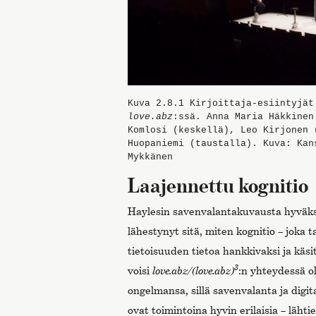
Kuva 2.8.1
Kirjoittaja-esiintyjät
love.abz
:ssä. Anna Maria Häkkinen
Komlosi (keskellä), Leo Kirjonen 
Huopaniemi (taustalla). Kuva: Kan
Mykkänen
Laajennettu kognitio
Haylesin savenvalantakuvausta hyväksi
lähestynyt sitä, miten kognitio – joka 
tietoisuuden tietoa hankkivaksi ja käsi
3
voisi
love.abz/(love.abz)
:n yhteydessä ol
ongelmansa, sillä savenvalanta ja digi
ovat toimintoina hyvin erilaisia – lähti