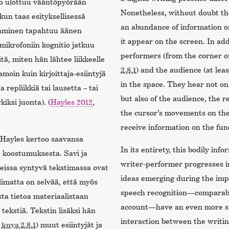
io ulottuu vääntöpyörään
Nonetheless, without doubt th
kun taas esityksellisessä
an abundance of information o
ttaminen tapahtuu äänen
it appear on the screen. In add
 mikrofoniin kognitio jatkuu
performers (from the corner o
tä, miten hän lähtee liikkeelle
2.8.1
) and the audience (at le
amoin kuin kirjoittaja-esiintyjä
in the space. They hear not on
 repliikkiä tai lausetta – tai
but also of the audience, the r
iksi juonta). (
Hayles 2012
,
the cursor’s movements on the
receive information on the fun
 Hayles kertoo saavansa
In its entirety, this bodily in
n koostumuksesta. Savi ja
writer-performer progresses in 
teissa syntyvä tekstimassa ovat
ideas emerging during the imp
olimatta on selvää, että myös
speech recognition—comparable
sta tietoa materiaalistaan
account—have an even more sign
tekstiä. Tekstin lisäksi hän
interaction between the writin
.
kuva 2.8.1
) muut esiintyjät ja