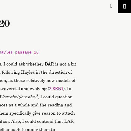
 20
Hayles passage 16
0
, I could ask whether DAR is not a bit
 following Hayles in the direction of
on, as these relatively new models of
ontroversial and evolving (
2.8EN1
). In
3
of
love.abz/(love.abz)
, I could question
ces as a whole and the reading and
hem specifically give reason to attach
ition. Also, I could contend that DAR
ll enough to apply them to