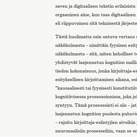
saven ja digitaalisen tekstin erilaisist
orgaaninen aine, kun taas digitaalinen 
eli riippuvainen sitä teknisestä järjeste
Tästä huolimatta osin ontuva vertaus s
näkökulmasta – nimittäin fyysisen esit
näkökulmasta – sitä, miten keholliset to
yhdistyvät laajennetun kognition mall
tiedon kokonaisuus, jonka kirjoittaja-e
esityksellisen kirjoittamisen aikana, e
”kausaalisesti tai fyysisesti konstitutiiv
kognitiivisessa prosessoinnissa, joka j
syntyyn. Tämä prosessointi ei siis – ja
laajennetun kognition puolesta puhuv
– rajoitu kirjoittaja-esiintyjien aivoihin
neuronaalisiin prosesseihin, vaan se on