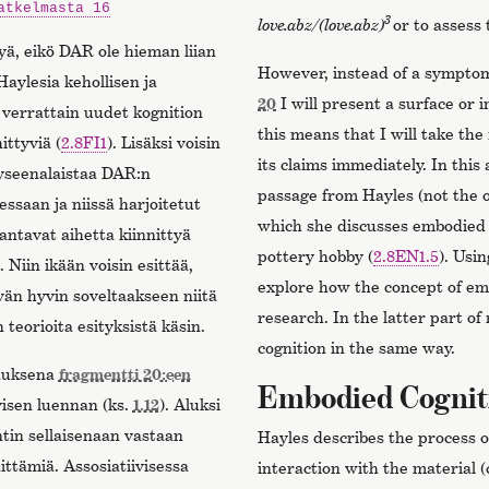
atkelmasta 16
3
love.abz/(love.abz)
or to assess
ä, eikö DAR ole hieman liian
However, instead of a symptom
aylesia kehollisen ja
20
I will present a surface or 
verrattain uudet kognition
this means that I will take th
ittyviä (
2.8FI1
). Lisäksi voisin
its claims immediately. In this 
yseenalaistaa DAR:n
passage from Hayles (not the 
ssaan ja niissä harjoitetut
which she discusses embodied 
 antavat aihetta kiinnittyä
pottery hobby (
2.8EN1.5
). Usin
 Niin ikään voisin esittää,
explore how the concept of em
vän hyvin soveltaakseen niitä
research. In the latter part o
 teorioita esityksistä käsin.
cognition in the same way.
tauksena
fragmentti 20:een
Embodied Cognit
ivisen luennan (ks.
1.12
). Aluksi
tin sellaisenaan vastaan
Hayles describes the process 
ittämiä. Assosiatiivisessa
interaction with the material (