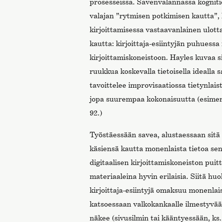
prosesseissa. Savenvalannassa kognit
valajan ”rytmisen potkimisen kautta”, 
kirjoittamisessa vastaavanlainen ulo
kautta: kirjoittaja-esiintyjän puhuessa
kirjoittamiskoneistoon. Hayles kuvaa si
ruukkua koskevalla tietoisella idealla s
tavoittelee improvisaatiossa tietynlaista
jopa suurempaa kokonaisuutta (esimerk
92.)
Työstäessään savea, alustaessaan sitä
käsiensä kautta monenlaista tietoa se
digitaalisen kirjoittamiskoneiston puit
materiaaleina hyvin erilaisia. Siitä hu
kirjoittaja-esiintyjä omaksuu monenlai
katsoessaan valkokankaalle ilmestyvää 
näkee (sivusilmin tai kääntyessään, ks