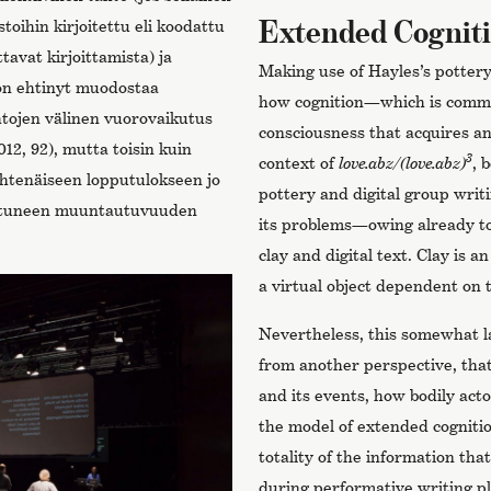
Extended Cognit
toihin kirjoitettu eli koodattu
tavat kirjoittamista) ja
Making use of Hayles’s potter
 on ehtinyt muodostaa
how cognition—which is commo
htojen välinen vuorovaikutus
consciousness that acquires a
012, 92), mutta toisin kuin
3
context of
love.abz/(love.abz)
, 
yhtenäiseen lopputulokseen jo
pottery and digital group writi
rostuneen muuntautuvuuden
its problems—owing already to 
clay and digital text. Clay is a
a virtual object dependent on 
Nevertheless, this somewhat l
from another perspective, tha
and its events, how bodily act
the model of extended cogniti
totality of the information th
during performative writing pla