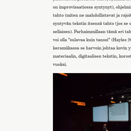
on improvisaatiossa syntynyt), ohjelmis
tahto (miten ne mahdollistavat ja rajoit
syntyvän tekstin itsensä tahto (jos se
sellaisen). Parhaimmillaan tämä eri ta
voi olla ”sulavaa kuin tanssi” (Hayles 2
keramiikassa se harvoin johtaa kovin 
materiaalin, digitaalisen tekstin, ko
vuoksi.