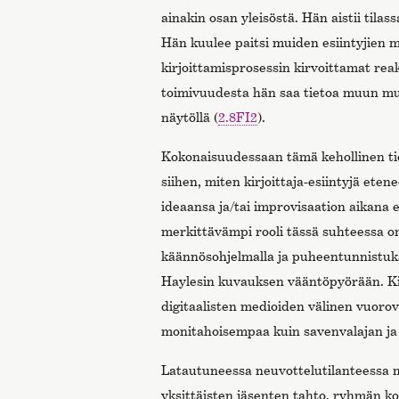
ainakin osan yleisöstä. Hän aistii tila
Hän kuulee paitsi muiden esiintyjien m
kirjoittamisprosessin kirvoittamat rea
toimivuudesta hän saa tietoa muun mu
näytöllä (
2.8FI2
).
Kokonaisuudessaan tämä kehollinen ti
siihen, miten kirjoittaja-esiintyjä ete
ideaansa ja/tai improvisaation aikana e
merkittävämpi rooli tässä suhteessa on
käännösohjelmalla ja puheentunnistuks
Haylesin kuvauksen vääntöpyörään. Ki
digitaalisten medioiden välinen vuorov
monitahoisempaa kuin savenvalajan ja
Latautuneessa neuvottelutilanteessa 
yksittäisten jäsenten tahto, ryhmän kol