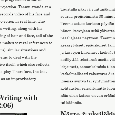
projection. Teemu stands at a
Taustalla näkyvä ruutunäkymä 
records video of his face and
seuraa projisoinnista 30-minuu
ojection in real time. The
Teemu seisoo korkean pöydän 
 writing, along with his
hänen kasvojaan sekä ylävartal
g of hair and face, tell of the
reaaliajassa näyttöön. Teemun
emu makes several references to
keskeytykset, epäuskoiset tai
rs), similar situations and
ja kasvojen haromiset kielivä
eems to deal with the
sisällyttää tekstiinsä useita vi
e itself, which also reflects
kirjaimet), samankaltaisia tilan
e play. Therefore, the text
katkelmallisesti rakentuva dr
as an improvisatory
itsensä syntyä tai syntymättö
kohtausten seisahtunutta luon
Writing with
näin ollen katsoa olevan erään
tai käännös.
2:06)
Näyte 2: yksilöki