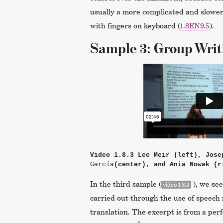
usually a more complicated and slowe
with fingers on keyboard (
1.8EN9.5
).
Sample 3: Group Writi
Video 1.8.3
Lee Meir (left), Jose
García
(center), and Ania Nowak (r
In the third sample (
), we se
video 1.8.3
carried out through the use of speech
translation. The excerpt is from a per