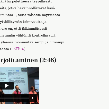
ä kirjoitettaessa tyypillisesti
eitä, jotka havainnollistavat käsi-
imintaa –, tässä toisessa näytteessä
yttöliittymän toimivuutta ja
ero on, että jälkimmäisessä
 vähemmän välitöntä kontrollia sillä
n yleensä monimutkaisempi ja hitaampi
äessä (
1.8FI9.5
).
rjoittaminen (2:46)