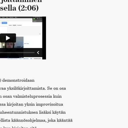
ella (2:06)
) demonstroidaan
a yksilökirjoittamista. Se on osa
n osan valmisteluprosessia kuin
ssa kirjoitan yksin improvisoitua
Puheentunnistuksen lisäksi käytän
llista käännösohjelmaa, joka kääntää