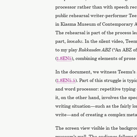
processor rather than with speech rec
public rehearsal writer-performer Te
in Kiasma Museum of Contemporary Art,
The rehearsal is part of the process lea
part,
love.abz
. In the silent video, Tee
to my play
Rakkauden ABZ
(“An ABZ of
(
1.8EN5
), combining elements of pros
In the document, we witness Teemu’s 
(
1.8EN5.5
). Part of this struggle is typ
and word processor: repetitive typing 
it, on the other hand, involves the spec
writing situation—such as the fairly lo
write—and of creating a complex metaf
The screen view visible in the backgro
museum’s wall. The audience follows t