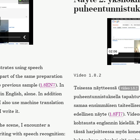
puheentunnistuks
trates using speech
Video 1.8.2
s part of the same preparation
he previous sample (
1.8EN7
). In
Toisessa näytteessä (
video 1.8.2
in English, alone. In addition
puheentunnistuksella tapahtuva
 I also use machine translation
samaa ensimmäisen taiteellise
 write it.
edellinen näyte (
1.8FI7
). Video
kohtausta englannin kielellä. 
the scene, I encounter a
tässä harjoitteessa myös konee
iting with speech recognition: