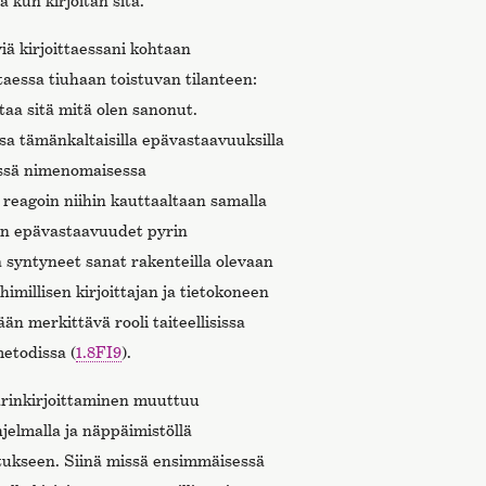
 kun kirjoitan sitä.
ä kirjoittaessani kohtaan
taessa tiuhaan toistuvan tilanteen:
staa sitä mitä olen sanonut.
ssa tämänkaltaisilla epävastaavuuksilla
ässä nimenomaisessa
reagoin niihin kauttaaltaan samalla
isin epävastaavuudet pyrin
a syntyneet sanat rakenteilla olevaan
himillisen kirjoittajan ja tietokoneen
kään merkittävä rooli taiteellisissa
metodissa (
1.8FI9
).
ärinkirjoittaminen muuttuu
hjelmalla ja näppäimistöllä
tukseen. Siinä missä ensimmäisessä