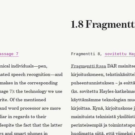
1.8 Fragmentt
assage 7
Fragmentti 8,
sovitettu Ha
nical individuals—pen,
Fragmentti 8:ssa
DAR mainitsee
mated speech recognition—and
kirjoituskoneen, tekstinkäsitt
s makes in the corresponding
puheentunnistuksen – ja esitt
age 7): the technology we use
(ks. sovitettu Hayles-katkelma
rite. Of the mentioned
käyttämämme teknologian muo
, and word processor are more
kirjoittaa. Kynä, kirjoituskone
iar in regards to their
mainituista teknisistä yksilöi
spite the fact that the latter
perinteisempiä ja toimintatapo
rs and smart phones in
huolimatta siitä, että viimeksi