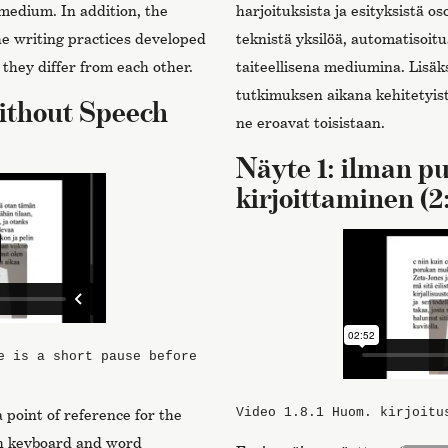
 medium. In addition, the
harjoituksista ja esityksistä o
he writing practices developed
teknistä yksilöä, automatisoit
 they differ from each other.
taiteellisena mediumina. Lisäk
tutkimuksen aikana kehitetyistä
ithout Speech
ne eroavat toisistaan.
Näyte 1: ilman p
kirjoittaminen (2
e is a short pause before
Video 1.8.1
Huom. kirjoitu
a point of reference for the
th keyboard and word