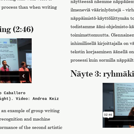
näytteessä näemme näppäilemäll
r process than when writing
ilmeneviä väärinlyöntejä – virh
näppäimistö-käyttöliittymän to
ng (2:46)
todistamme ääni-ohjelmisto-kä
toimimattomuutta. Olennainen 
inhimillisellä kirjoittajalla on
tekstin korjaaminen äänellä o
prosessi kuin sormilla näppäilt
Näyte 3: ryhmäki
p Caballero
ight). Video: Andrea Keiz
e an example of group writing
 recognition and machine
formance of the second artistic