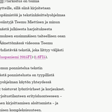
) tarkoitus on toimia
8.1
tteille, sillä siinä kirjoitetaan
päimistöä ja tekstinkäsittelyohjelmaa
-esiintyjä Teemu Miettisen ja minun
ästä julkisesta harjoituksesta
kimuksen ensimmäisen taiteellisen osan
. Äänettömässä videossa Teemu
distävää tekstiä, joka liittyy väljästi
uopaniemi 2015FI
) (
1.8FI5
).
mun ponnistelua tekstin
tästä ponnistelusta on tyypillistä
elyohjelman käytön yhteydessä
 toistuvat lyöntivirheet ja korjaukset.
kirjoitustilanteen erityisluonteeseen –
en kirjoittamisen aloittamista – ja
omisen kompleksisuuteen.