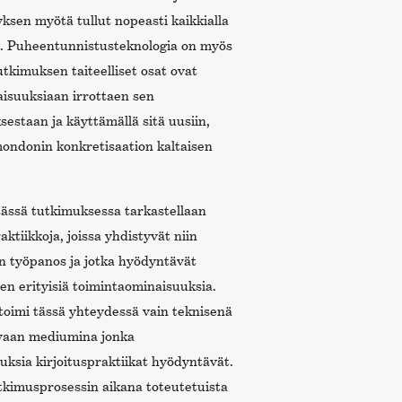
yksen myötä tullut nopeasti kaikkialla
). Puheentunnistusteknologia on myös
utkimuksen taiteelliset osat ovat
aisuuksiaan irrottaen sen
sestaan ja käyttämällä sitä uusiin,
imondonin konkretisaation kaltaisen
tässä tutkimuksessa tarkastellaan
raktiikkoja, joissa yhdistyvät niin
in työpanos ja jotka hyödyntävät
ien erityisiä toimintaominaisuuksia.
toimi tässä yhteydessä vain teknisenä
, vaan mediumina jonka
tuksia kirjoituspraktiikat hyödyntävät.
tkimusprosessin aikana toteutetuista