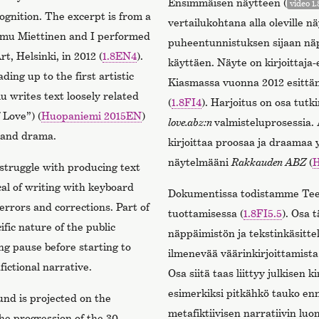
Ensimmäisen näytteen (
video 1.
ognition. The excerpt is from a
vertailukohtana alla oleville näy
emu Miettinen and I performed
puheentunnistuksen sijaan näp
 Helsinki, in 2012 (
1.8EN4
).
käyttäen. Näyte on kirjoittaja
ding up to the first artistic
Kiasmassa vuonna 2012 esittäm
mu writes text loosely related
(
1.8FI4
). Harjoitus on osa tut
 Love”) (
Huopaniemi 2015EN
)
love.abz:n
valmisteluprosessia
e and drama.
kirjoittaa proosaa ja draamaa yh
näytelmääni
Rakkauden ABZ
(
H
struggle with producing text
ical of writing with keyboard
Dokumentissa todistamme Tee
errors and corrections. Part of
tuottamisessa (
1.8FI5.5
). Osa 
ific nature of the public
näppäimistön ja tekstinkäsitt
ng pause before starting to
ilmenevää väärinkirjoittamista:
ictional narrative.
Osa siitä taas liittyy julkisen 
esimerkiksi pitkähkö tauko enn
und is projected on the
metafiktiivisen narratiivin lu
he progression of the 30-