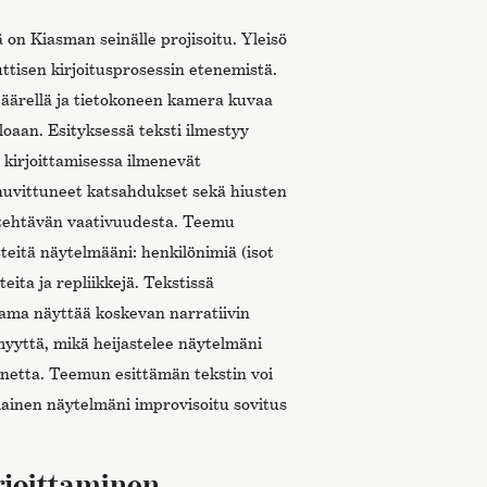
on Kiasman seinälle projisoitu. Yleisö
ttisen kirjoitusprosessin etenemistä.
äärellä ja tietokoneen kamera kuvaa
oaan. Esityksessä teksti ilmestyy
 kirjoittamisessa ilmenevät
 huvittuneet katsahdukset sekä hiusten
t tehtävän vaativuudesta. Teemu
itteitä näytelmääni: henkilönimiä (isot
teita ja repliikkejä. Tekstissä
aama näyttää koskevan narratiivin
myyttä, mikä heijastelee näytelmäni
netta. Teemun esittämän tekstin voi
lainen näytelmäni improvisoitu sovitus
rjoittaminen