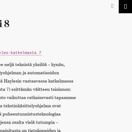
i 8
yles-katkelmasta 7
 neljä teknistä yksilöä – kynän,
elyohjelman ja automatisoidun
ää Haylesin vastaavassa katkelmassa
sta 7) esittämän väitteen toisinnon:
to vaikuttaa ratkaisevasti tapaamme
 ja tekstinkäsittelyohjelma ovat
stä puheentunnistusteknologiaa
jensa osalta vielä tutumpia –
 mainitusta on tietokoneiden ja