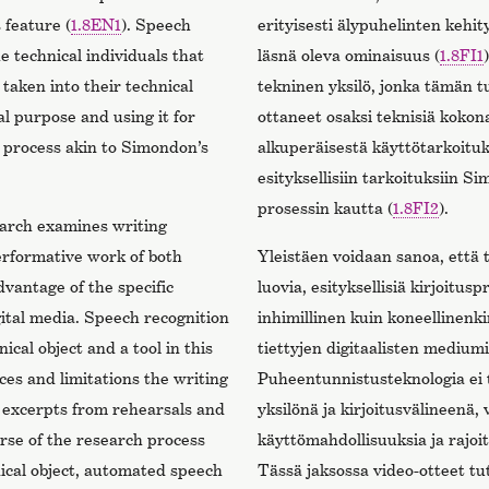
 feature (
1.8EN1
). Speech
erityisesti älypuhelinten kehit
e technical individuals that
läsnä oleva ominaisuus (
1.8FI1
 taken into their technical
tekninen yksilö, jonka tämän t
al purpose and using it for
ottaneet osaksi teknisiä kokon
 process akin to Simondon’s
alkuperäisestä käyttötarkoituk
esityksellisiin tarkoituksiin S
prosessin kautta (
1.8FI2
).
search examines writing
erformative work of both
Yleistäen voidaan sanoa, että 
antage of the specific
luovia, esityksellisiä kirjoitusp
gital media. Speech recognition
inhimillinen kuin koneellinenk
ical object and a tool in this
tiettyjen digitaalisten medium
es and limitations the writing
Puheentunnistusteknologia ei 
eo excerpts from rehearsals and
yksilönä ja kirjoitusvälineenä
rse of the research process
käyttömahdollisuuksia ja rajoi
ical object, automated speech
Tässä jaksossa video-otteet tu