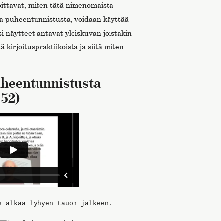
soittavat, miten tätä nimenomaista
ua puheentunnistusta, voidaan käyttää
si näytteet antavat yleiskuvan joistakin
 kirjoituspraktiikoista ja siitä miten
uheentunnistusta
:52)
s alkaa lyhyen tauon jälkeen.