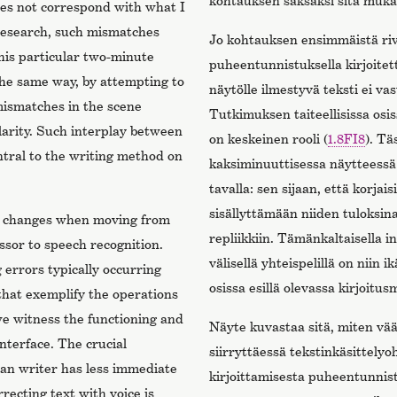
kohtauksen saksaksi sitä mukaa
oes not correspond with what I
s research, such mismatches
Jo kohtauksen ensimmäistä rivi
his particular two-minute
puheentunnistuksella kirjoitet
the same way, by attempting to
näytölle ilmestyvä teksti ei va
mismatches in the scene
Tutkimuksen taiteellisissa osi
ilarity. Such interplay between
on keskeinen rooli (
1.8FI8
). T
tral to the writing method on
kaksiminuuttisessa näytteessä 
tavalla: sen sijaan, että korja
sisällyttämään niiden tuloksin
g changes when moving from
repliikkiin. Tämänkaltaisella in
sor to speech recognition.
välisellä yhteispelillä on niin i
 errors typically occurring
osissa esillä olevassa kirjoitus
that exemplify the operations
we witness the functioning and
Näyte kuvastaa sitä, miten vä
nterface. The crucial
siirryttäessä tekstinkäsittelyo
uman writer has less immediate
kirjoittamisesta puheentunnis
recting text with voice is