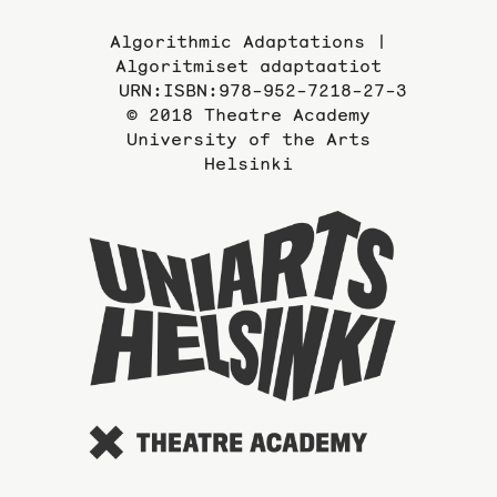
Algorithmic Adaptations |
Algoritmiset adaptaatiot
URN:ISBN:978-952-7218-27-3
© 2018 Theatre Academy
University of the Arts
Helsinki
To
the
website
of
the
Universi
of
the
Arts