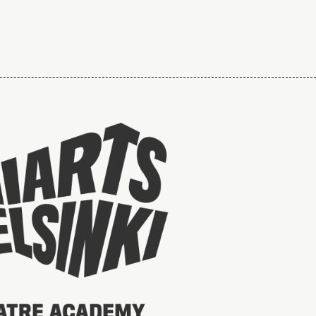
Taideyliopiston
sivuille