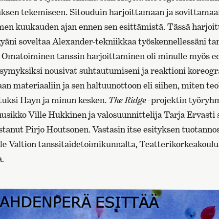
uksen tekemiseen. Sitouduin harjoittamaan ja sovittamaan
lmen kuukauden ajan ennen sen esittämistä. Tässä harjoi
kyäni soveltaa Alexander-tekniikkaa työskennellessäni tan
. Omatoiminen tanssin harjoittaminen oli minulle myös ee
kysymyksiksi nousivat suhtautumiseni ja reaktioni koreog
n materiaaliin ja sen haltuunottoon eli siihen, miten teo
aetuksi Hayn ja minun kesken.
The Ridge
-projektin työryh
usikko Ville Hukkinen ja valosuunnittelija Tarja Ervasti
tanut Pirjo Houtsonen. Vastasin itse esityksen tuotanno
lle Valtion tanssitaidetoimikunnalta, Teatterikorkeakoul
a.