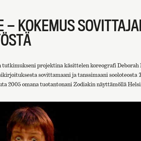
E — KOKEMUS SOVITTAJA
YÖSTÄ
en tutkimukseni projektina käsittelen koreografi Deborah
sikirjoituksesta sovittamaani ja tanssimaani sooloteosta
skuuta 2005 omana tuotantonani Zodiakin näyttämöllä Helsi