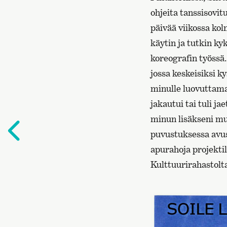
ohjeita tanssisovit
päivää viikossa ko
käytin ja tutkin ky
koreografin työssä
jossa keskeisiksi 
minulle luovuttamaa
jakautui tai tuli j
minun lisäkseni mu
Edelliselle
puvustuksessa avus
sivulle
apurahoja projekti
Kulttuurirahastolt