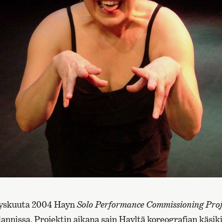
 syyskuuta 2004 Hayn
Solo Performance Commissioning Proj
annissa. Projektin aikana sain Hayltä koreografian käsiki