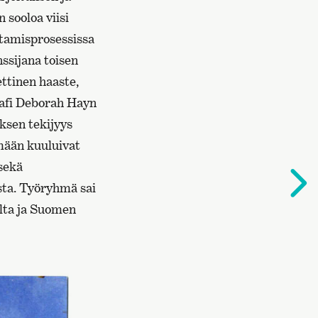
 sooloa viisi
ttamisprosessissa
ssijana toisen
ttinen haaste,
rafi Deborah Hayn
ksen tekijyys
mään kuuluivat
 sekä
S
sta. Työryhmä sai
s
ulta ja Suomen