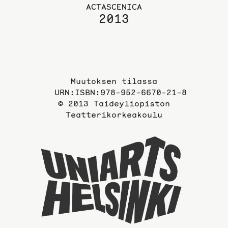
ACTASCENICA
2013
Muutoksen tilassa
URN:ISBN:978-952-6670-21-8
© 2013 Taideyliopiston
Teatterikorkeakoulu
Taideyli
sivuille