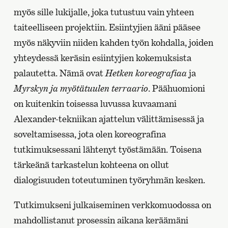
myös sille lukijalle, joka tutustuu vain yhteen
taiteelliseen projektiin. Esiintyjien ääni pääsee
myös näkyviin niiden kahden työn kohdalla, joiden
yhteydessä keräsin esiintyjien kokemuksista
palautetta. Nämä ovat
Hetken koreografiaa
ja
Myrskyn ja myötätuulen terraario
. Päähuomioni
on kuitenkin toisessa luvussa kuvaamani
Alexander-tekniikan ajattelun välittämisessä ja
soveltamisessa, jota olen koreografina
tutkimuksessani lähtenyt työstämään. Toisena
tärkeänä tarkastelun kohteena on ollut
dialogisuuden toteutuminen työryhmän kesken.
Tutkimukseni julkaiseminen verkkomuodossa on
mahdollistanut prosessin aikana keräämäni