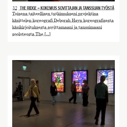
3.2
THE RIDGE — KOKEMUS SOVITTAJAN JA TANSSIJAN TYÖSTÄ
Toisena taiteellisen tutkimukseni projektina
käsittelen koreografi Deborah Hayn koreografisesta
käsikirjoituksesta sovittamaani ja tanssimaani
sooloteosta The […]