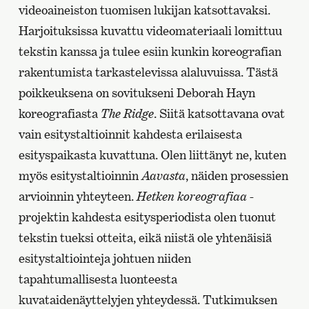
videoaineiston tuomisen lukijan katsottavaksi.
Harjoituksissa kuvattu videomateriaali lomittuu
tekstin kanssa ja tulee esiin kunkin koreografian
rakentumista tarkastelevissa alaluvuissa. Tästä
poikkeuksena on sovitukseni Deborah Hayn
koreografiasta
The Ridge
. Siitä katsottavana ovat
vain esitystaltioinnit kahdesta erilaisesta
esityspaikasta kuvattuna. Olen liittänyt ne, kuten
myös esitystaltioinnin
Aavasta
, näiden prosessien
arvioinnin yhteyteen.
Hetken koreografiaa
-
projektin kahdesta esitysperiodista olen tuonut
tekstin tueksi otteita, eikä niistä ole yhtenäisiä
esitystaltiointeja johtuen niiden
tapahtumallisesta luonteesta
kuvataidenäyttelyjen yhteydessä. Tutkimuksen