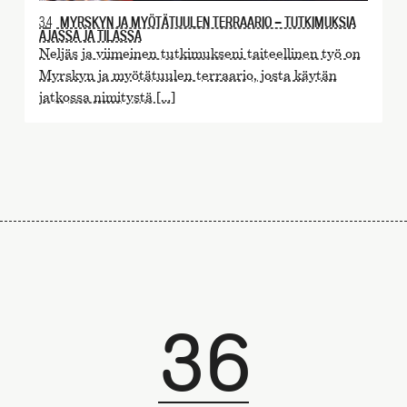
3.4
MYRSKYN JA MYÖTÄTUULEN TERRAARIO — TUTKIMUKSIA
AJASSA JA TILASSA
Neljäs ja viimeinen tutkimukseni taiteellinen työ on
Myrskyn ja myötätuulen terraario, josta käytän
jatkossa nimitystä […]
36