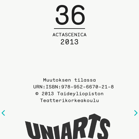
36
ACTASCENICA
2013
Muutoksen tilassa
URN:ISBN:978-952-6670-21-8
© 2013 Taideyliopiston
Teatterikorkeakoulu
Edelliselle
Taideyli
sivulle
sivuille