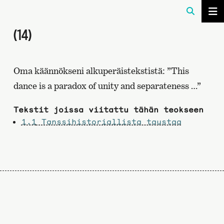
(14)
Oma käännökseni alkuperäistekstistä: ”This
dance is a paradox of unity and separateness …”
Tekstit joissa viitattu tähän teokseen
1.1
Tanssihistoriallista taustaa