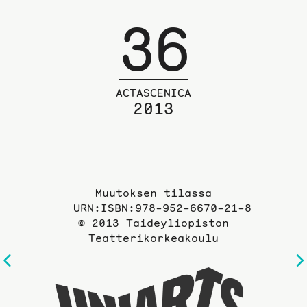
36
ACTASCENICA
2013
Muutoksen tilassa
URN:ISBN:978-952-6670-21-8
© 2013 Taideyliopiston
Teatterikorkeakoulu
Edelliselle
Taideyli
sivulle
sivuille