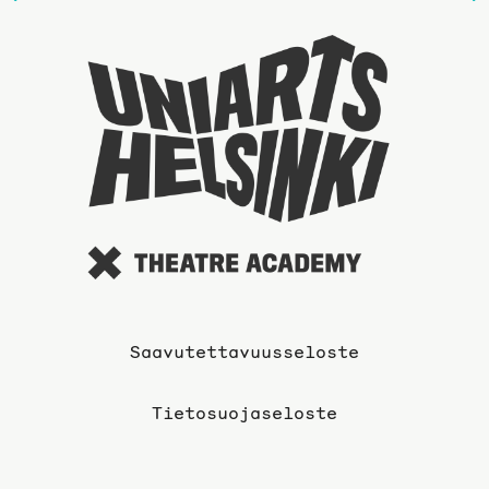
sivulle
Taideyli
sivuille
Saavutettavuusseloste
Tietosuojaseloste