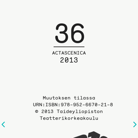
36
ACTASCENICA
2013
Muutoksen tilassa
URN:ISBN:978-952-6670-21-8
© 2013 Taideyliopiston
Teatterikorkeakoulu
Edelliselle
sivulle
Taideyli