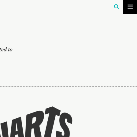
ted to
Taideyliopiston
sivuille