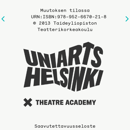
Muutoksen tilassa
URN:ISBN:978-952-6670-21-8
Edelliselle
© 2013 Taideyliopiston
sivulle
Teatterikorkeakoulu
Taideyli
sivuille
Saavutettavuusseloste