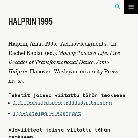
HALPRIN 1995
Halprin, Anna. 1995. “Acknowledgments.” In
Rachel Kaplan (ed.).
Moving Toward Life: Five
Decades of Transformational Dance. Anna
Halprin.
Hanover: Wesleyan university Press,
xiv–xv.
Tekstit joissa viitattu tähän teokseen
1.1
Tanssihistoriallista taustaa
Tiivistelmä — Abstract
Alaviitteet joissa viitattu tähän
teokseen