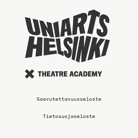
sivulle
Taideyli
sivuille
Saavutettavuusseloste
Tietosuojaseloste