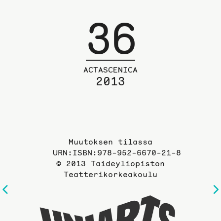
36
ACTASCENICA
2013
Muutoksen tilassa
URN:ISBN:978-952-6670-21-8
© 2013 Taideyliopiston
Teatterikorkeakoulu
Edelliselle
Taideyli
sivulle
sivuille