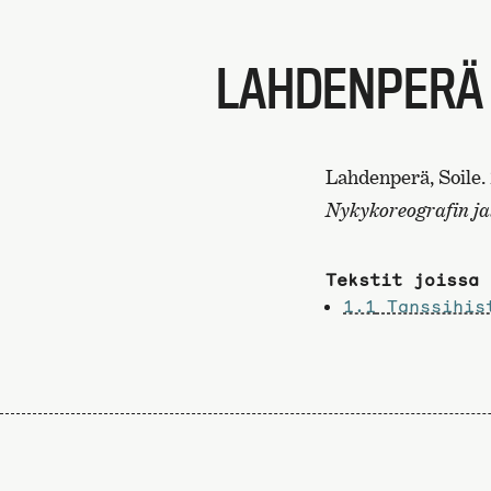
LAHDENPERÄ 
Lahdenperä, Soile. 
Nykykoreografin jal
Tekstit joissa 
1.1
Tanssihist