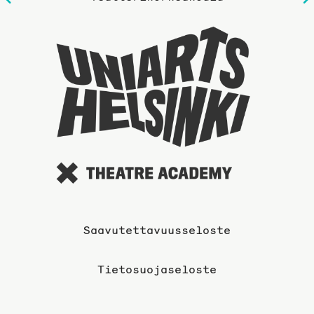
sivulle
Taideyli
sivuille
Saavutettavuusseloste
Tietosuojaseloste