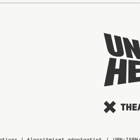
ations | Algoritmiset adaptaatiot
URN:ISBN