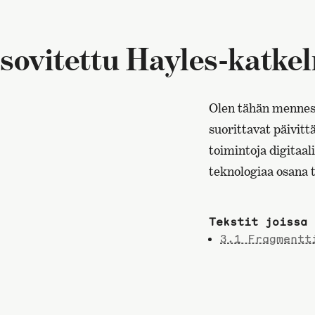
sovitettu Hayles-katke
Olen tähän menness
suorittavat päivitt
toimintoja digitaal
teknologiaa osana 
Tekstit joissa 
3.1 Fragmentt