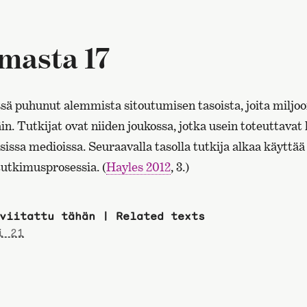
lmasta 17
ä puhunut alemmista sitoutumisen tasoista, joita miljoo
äin. Tutkijat ovat niiden joukossa, jotka usein toteuttava
isissa medioissa. Seuraavalla tasolla tutkija alkaa käyttää 
tutkimusprosessia. (
Hayles 2012
, 3.)
viitattu tähän | Related texts
i 21