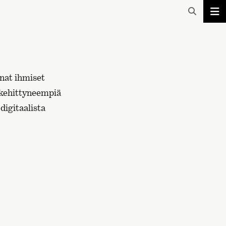
nat ihmiset
t kehittyneempiä
digitaalista