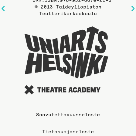
URN:ISBN:978-952-6670-21-8
© 2013 Taideyliopiston
Edelliselle
Teatterikorkeakoulu
sivulle
Taideyli
sivuille
Saavutettavuusseloste
Tietosuojaseloste