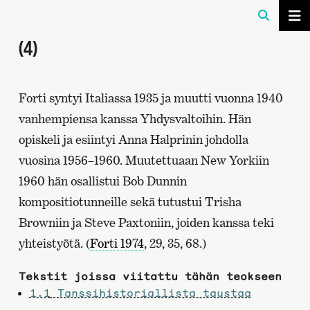
(4)
Forti syntyi Italiassa 1935 ja muutti vuonna 1940
vanhempiensa kanssa Yhdysvaltoihin. Hän
opiskeli ja esiintyi Anna Halprinin johdolla
vuosina 1956–1960. Muutettuaan New Yorkiin
1960 hän osallistui Bob Dunnin
kompositiotunneille sekä tutustui Trisha
Browniin ja Steve Paxtoniin, joiden kanssa teki
yhteistyötä. (
Forti 1974
, 29, 35, 68.)
Tekstit joissa viitattu tähän teokseen
1.1
Tanssihistoriallista taustaa