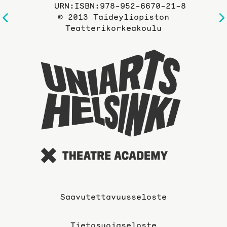
URN:ISBN:978-952-6670-21-8
© 2013 Taideyliopiston
Edelliselle
Teatterikorkeakoulu
sivulle
Taideyli
sivuille
Saavutettavuusseloste
Tietosuojaseloste