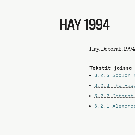
HAY 1994
Hay, Deborah. 1994
Tekstit joissa 
3.2.5
Soolon h
3.2.3
The Ridg
3.2.2
Deborah 
3.2.1
Alexande