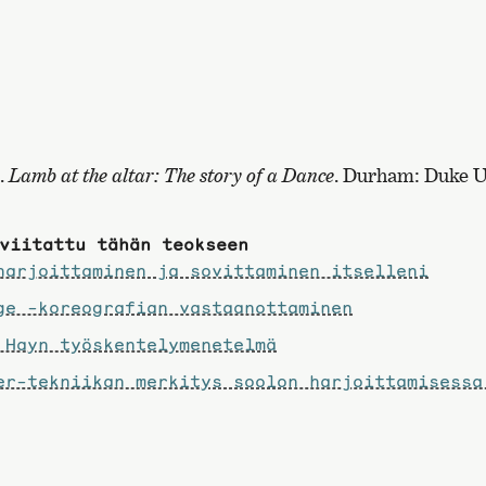
.
Lamb at the altar: The story of a Dance
. Durham: Duke U
viitattu tähän teokseen
arjoittaminen ja sovittaminen itselleni
e -koreografian vastaanottaminen
Hayn työskentelymenetelmä
r-tekniikan merkitys soolon harjoittamisessa