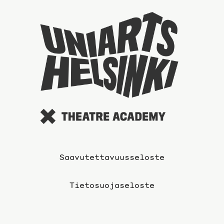
sivulle
Taideyli
sivuille
Saavutettavuusseloste
Tietosuojaseloste