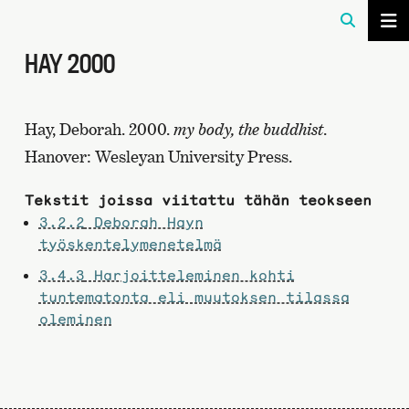
HAY 2000
Hay, Deborah. 2000.
my body, the buddhist
.
Hanover: Wesleyan University Press.
Tekstit joissa viitattu tähän teokseen
3.2.2
Deborah Hayn
työskentelymenetelmä
3.4.3
Harjoitteleminen kohti
tuntematonta eli muutoksen tilassa
oleminen