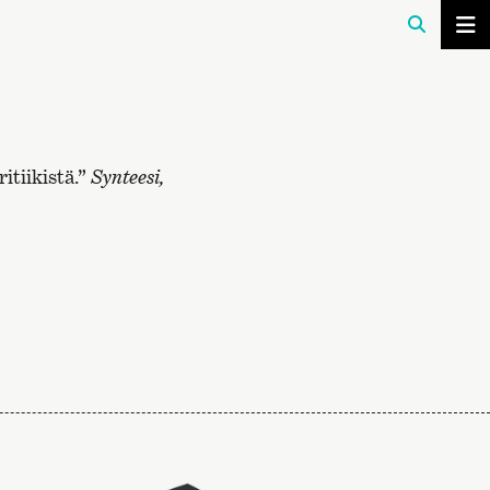
itiikistä.”
Synteesi,