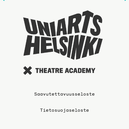
sivulle
Taideyli
sivuille
Saavutettavuusseloste
Tietosuojaseloste