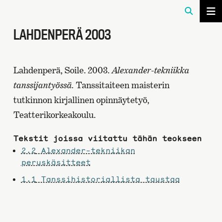
LAHDENPERÄ 2003
Lahdenperä, Soile. 2003.
Alexander-tekniikka
tanssijantyössä.
Tanssitaiteen maisterin
tutkinnon kirjallinen opinnäytetyö,
Teatterikorkeakoulu.
Tekstit joissa viitattu tähän teokseen
2.2
Alexander-tekniikan
peruskäsitteet
1.1
Tanssihistoriallista taustaa