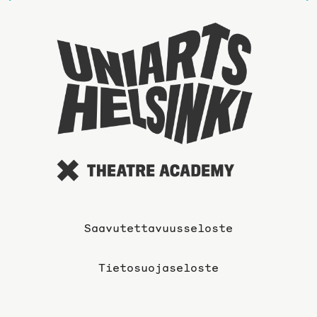
sivulle
Taideyli
sivuille
Saavutettavuusseloste
Tietosuojaseloste