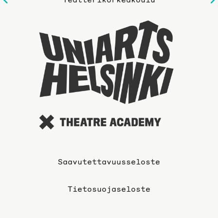
sivulle
Taideyli
sivuille
Saavutettavuusseloste
Tietosuojaseloste